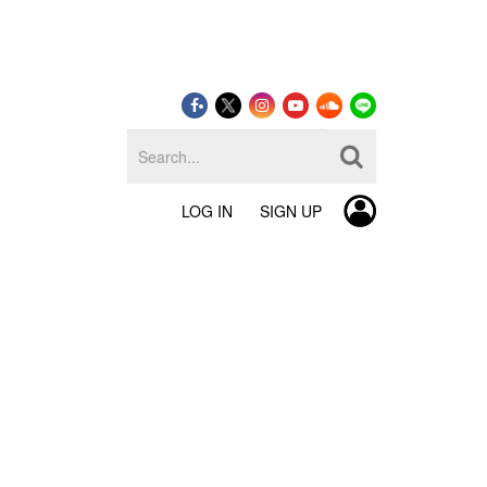
LOG IN
SIGN UP