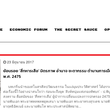
E
ECONOMIC FORUM
THE SECRET SAUCE​
OP
23 มิถุนายน 2017
ย้อนรอย ‘สี่ทหารเสือ’ มิตรภาพ อำนาจ ชะตากรรม ตำนานการเม
พ.ศ. 2475
บทเกริ่นนำของสโมสรศิลปวัฒนธรรม ในแง่มุมประวัติศาสตร์ ได้อรร
ต่อเรื่องนี้ไว้อย่างน่าสนใจว่า ก่อนจะถึงยุค ‘สิงห์หนุ่มแห่งกองทัพบก’ - ป.พิบ
สงคราม คือสมัยของ ‘สี่ทหารเสือ’ ผู้นำการเปลี่ยนแปลงการปกครอง 2475 
นายพันเอก พระยาพหลพลพยุหเสนา นายพันเอก พระยาทรงสุรเดช นายพั
ยาฤทธิอัคเนย์ และนายพันโท พระประศาสน์พิทยาย...