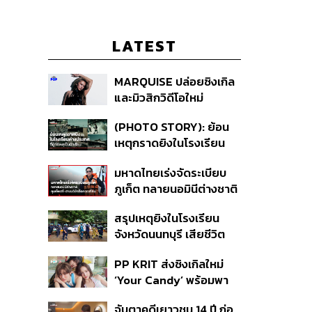
LATEST
MARQUISE ปล่อยซิงเกิล
และมิวสิกวิดีโอใหม่
IRONIC ที่เสียดสีความ
(PHOTO STORY): ย้อน
สัมพันธ์สุด Toxic
เหตุกราดยิงในโรงเรียน
ต่างประเทศ ที่ผู้ก่อเหตุเป็น
มหาดไทยเร่งจัดระเบียบ
นักเรียน
ภูเก็ต ทลายนอมินีต่างชาติ
คุมเจ็ตสกี สางบริษัทฮุบ
สรุปเหตุยิงในโรงเรียน
ที่ดิน เคลียร์ใบอนุญาต
จังหวัดนนทบุรี เสียชีวิต
โรงแรมค้าง 7 ปี
รวม 8 ราย โฆษก ตร. เผย
PP KRIT ส่งซิงเกิลใหม่
ปมค้นประวัติคดีกราดยิงที่
‘Your Candy’ พร้อมพา
สหรัฐฯ
ต้าเหนิง และ ณิชา ร่วมมิว
จับตาคดีเยาวชน 14 ปี ก่อ