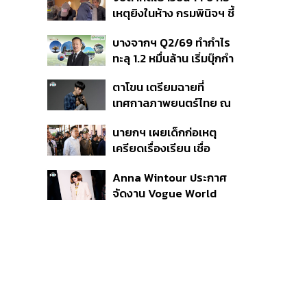
สิกวิดีโอ
เหตุยิงในห้าง กรมพินิจฯ ชี้
ประพฤติดี-รับการรักษาต่อ
บางจากฯ Q2/69 ทำกำไร
เนื่อง ประเมินปล่อยตัว
ทะลุ 1.2 หมื่นล้าน เริ่มบุ๊กกำ
ไร ‘SAF’ เชิงพาณิชย์ครั้ง
ตาโขน เตรียมฉายที่
แรก หนุนรายได้ครึ่งปีทะลุ
เทศกาลภาพยนตร์ไทย ณ
3.2 แสนล้าน
ประเทศบราซิล
นายกฯ เผยเด็กก่อเหตุ
เครียดเรื่องเรียน เชื่อ
เตรียมการเป็นขั้นตอน ชี้มี
Anna Wintour ประกาศ
กระสุนอีกกว่า 30 นัด หาก
จัดงาน Vogue World
ไม่จบชีวิตตัวเองอาจสูญ
2027 ที่ซานฟรานซิสโก
เสียเพิ่ม