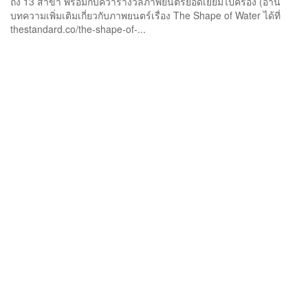
ถึง 13 สาขา พร้อมกับคว้ารางวัลภาพยนตร์ยอดเยี่ยมไปครอง (อ่าน
บทความเพิ่มเติมเกี่ยวกับภาพยนตร์เรื่อง The Shape of Water ได้ที่
thestandard.co/the-shape-of-...