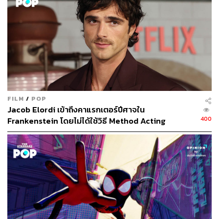
ภาพยนตร์เราจะได้เห็นเพียงแค่ตอนที่สัตว์ประหลาดถูกจับมา
ที่ห้องทดลองแล้วเท่านั้น ทำให้เราไม่ทันได้รู้สึกถึงความแค้น
ความสัมพันธ์ในฐานะศัตรูของทั้งคู่มากเท่าไร ซึ่งในเวอร์ชัน
หนังสือจะมีการบรรยายอย่างละเอียดถึงความเลวร้ายต่างๆ ที่
นายพลสตริกแลนด์ต้องเจอ ตลอด 1 ปี 7 เดือนของภารกิจ ซึ่ง
เป็นปัจจัยสำคัญที่มีผลต่อ ‘อารมณ์’ ที่ค่อนข้างแปลกและ
แปรปรวนของนายพลมาดขรึมในภายหลัง
ถ้าดูจากในภาพยนตร์จะเห็นภาวะทางอารมณ์ที่ผิดไปจากคน
FILM
/
POP
ปกติมากๆ ของนายพลสตริกแมนด์ ซึ่งในหนังสือจะลงลึกไป
Jacob Elordi เข้าถึงคาแรกเตอร์ปีศาจใน
ยิ่งกว่านั้น และทำให้เห็นว่าภารกิจนี้ได้พราก ‘ความเป็น
400
Frankenstein โดยไม่ได้ใช้วิธี Method Acting
มนุษย์’ ไปจากเขามากเท่าไร เขาแปรสภาพไปเหมือนคนป่าที่
เพียงแค่กอดภรรยาอย่างคนปกติยังทำไม่ได้ และนั่นเป็นอีก
หนึ่งเหตุผลสำคัญว่าทำไมเขาถึงจงเกลียดจงชังเดอุสบรังเกีย
ได้มากถึงขนาดนี้
และทุกๆ ครั้งที่ได้รู้ความคิดในหัวของสตริกแลนด์มากขึ้น ก็
ยิ่งทำให้ความรู้สึก ‘เกลียด’ ภาพตัวละครนี้ที่ได้เห็นจากใน
หนังน้อยลงไปทุกที