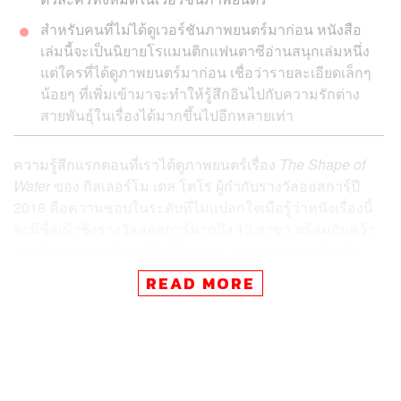
สำหรับคนที่ไม่ได้ดูเวอร์ชันภาพยนตร์มาก่อน หนังสือ
เล่มนี้จะเป็นนิยายโรแมนติกแฟนตาซีอ่านสนุกเล่มหนึ่ง
แต่ใครที่ได้ดูภาพยนตร์มาก่อน เชื่อว่ารายละเอียดเล็กๆ
น้อยๆ ที่เพิ่มเข้ามาจะทำให้รู้สึกอินไปกับความรักต่าง
สายพันธุ์ในเรื่องได้มากขึ้นไปอีกหลายเท่า
ความรู้สึกแรกตอนที่เราได้ดูภาพยนตร์เรื่อง
The Shape of
Water
ของ กิลเลอร์โม เดล โตโร ผู้กำกับรางวัลออสการ์ปี
2018 คือความชอบในระดับที่ไม่แปลกใจเมื่อรู้ว่าหนังเรื่องนี้
จะมีชื่อเข้าชิงรางวัลออสการ์มากถึง 13 สาขา พร้อมกับคว้า
รางวัลภาพยนตร์ยอดเยี่ยมไปครอง (อ่านบทความเพิ่มเติม
เกี่ยวกับภาพยนตร์เรื่อง
The Shape of Water
ได้ที่
thestandar
READ MORE
d.co/the-shape-of-water
)
แต่เมื่ออ่านหนังสือชื่อเดียวกันที่เป็นเหมือนโลกคู่ขนานของ
เวอร์ชันภาพยนตร์ที่กิลเลอร์โม และแดเนียล เคราส์ นักเขียน
นิยายวัยรุ่นแฟนตาซีชาวอเมริกันร่วมกันเขียนจนจบ ความ
ประทับใจในเรื่อง ‘รักต่างสายพันธ์ุ’ ระหว่างภารโรงสาวกับ