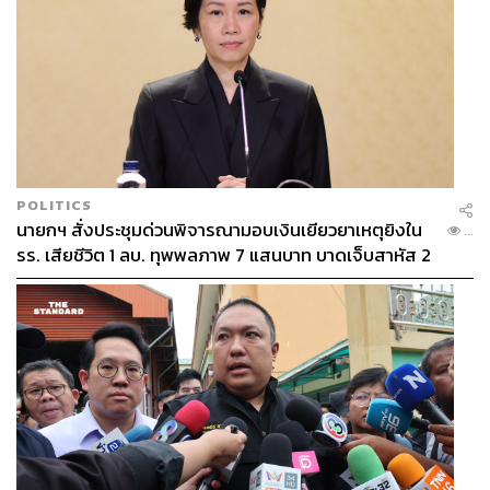
Publishing
TAGS:
พลากร เจียมธีระนาถ
วีระวัฒน์ เตชะกิจจาทร
Maxx Publishing
The Shape of Water
Guillermo del Toro
POLITICS
นายกฯ สั่งประชุมด่วนพิจารณามอบเงินเยียวยาเหตุยิงใน
...
รร. เสียชีวิต 1 ลบ. ทุพพลภาพ 7 แสนบาท บาดเจ็บสาหัส 2
แสนบาท บาดเจ็บเล็กน้อย 1 แสนบาท
881
ABOUT THE AUTHOR
ณัฐนันท์ เฉลิมพนัส
Senior Content Creator ของ THE
STANDARD POP