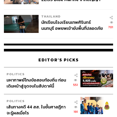
โดยเฉพาะทุกๆ ฉากที่เอไลซาและเดอุสบรังเกียอยู่ด้วยกัน
ผลิต 8.3 ล้าน สู่ข้อพิพาท ‘มา
ตั้งแต่การพบกันครั้งแรกผ่านแท็งก์น้ำ ความสัมพันธ์ที่เริ่มต้น
เวลล์ฯ’ ฟ้อง ‘โทน บางแค’ ผิดนัด
THAILAND
จากไข่ต้มไม่กี่ฟอง การสื่อสารกันผ่านความเงียบ การเต้นรำ
จ่ายหนี้-แอบระบุแบรนด์
นักเรียนโรงเรียนเทพศิรินทร์
สอดประสานในจังหวะที่มีเพียง 2 คนเท่านั้นเข้าใจ ทั้งหมดถูก
701
นนทบุรี อพยพเข้ายังพื้นที่ปลอดภัย
นำเสนออย่างรวบรัดและได้ใจความผ่านเวลาสั้นๆ เพียงฉาก
ชั่วคราว หลังเหตุใช้อาวุธปืนภายใน
ละไม่กี่วินาที แต่บนหน้ากระดาษนั้นไม่มีพื้นที่จำกัด ทำให้เรา
โรงเรียนคลี่คลาย
ละเลียดความรักต่างสายพันธุ์ของทั้งคู่ได้แบบไม่มีเวลาจำกัด
EDITOR'S PICKS
POLITICS
มหากาพย์โกงข้อสอบท้องถิ่น ก่อน
551
เดินหน้าสู่จุดจบในสัปดาห์นี้
POLITICS
เส้นทางคดี 44 สส. ในชั้นศาลฎีกา
191
จะรู้ผลเมื่อไร