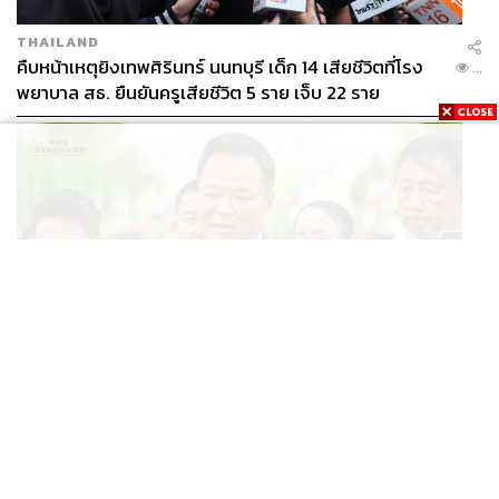
THAILAND
คืบหน้าเหตุยิงเทพศิรินทร์ นนทบุรี เด็ก 14 เสียชีวิตที่โรง
...
พยาบาล สธ. ยืนยันครูเสียชีวิต 5 ราย เจ็บ 22 ราย
POLITICS
อนุทินบอกโรมปมทุจริตสอบท้องถิ่น นายกฯไม่มีหน้าที่ดู
...
TOR แต่มีหน้าที่หาคนผิดมาลงโทษ