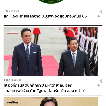
POLITICS
สถ. แจงเหตุยกเลิกจ้าง ม.บูรพา จัดสอบท้องถิ่นปี 66
...
และไม่เพียงแค่เอไลซาเท่านั้น แต่เดอุสบรังเกียยังเป็นตัวแทน
ของผู้ที่ยินดีน้อมรับและนำพาทุกสิ่งมีชีวิตที่ถูกมองว่าแปลก
ประหลาดเอาไว้ในอ้อมกอด เพื่อบอกให้อีกหลายสิ่งมีชีวิตที่
แสนเย่อหยิ่งบนโลกในนี้รับรู้ว่า ‘ทุกๆ สิ่งมีชีวิต’ ล้วนเท่าเทียม
กัน
เมื่ออ่านหนังสือเล่มนี้จบ และกลับไปย้อนดู
The Shape of
Water
เวอร์ชันภาพยนตร์อีกครั้ง ทุกๆ ความแตกต่างที่เกิดขึ้น
ทั้งในเรื่องและบนโลกใบนี้ก็สวยงามและมีความหมายมาก
ขึ้นมาทันที
THAILAND
FYI
19 องค์กรนิสิตนักศึกษา 3 มหาวิทยาลัย ออก
...
แถลงการณ์ร่วม ค้านรัฐบาลต้อนรับ ‘มิน อ่อง หล่าย’
หนังสือ
The Shape of Water
แปลเป็นภาษาไทย
โดย พลากร เจียมธีระนาถและวีระวัฒน์ เตชะ
กิจจาทร จัดจำหน่ายโดยสำนักพิมพ์ Maxx