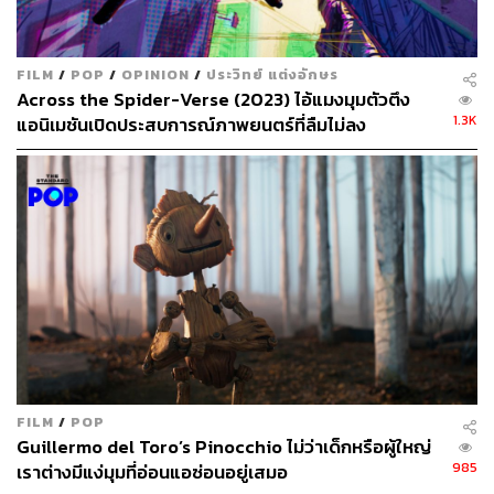
ไม่ใช่แค่พื้นฐานของนายพลสตริกแลนด์ เพราะระหว่างทาง
จะมีการตัดสลับไปเล่าปูมหลังตัวละครอื่นๆ เกือบทั้งหมด
FILM
/
POP
/
OPINION
/
ประวิทย์ แต่งอักษร
ตั้งแต่ความลำบากใจของเลนีย์ สตริกแลนด์ ในฐานะภรรยาที่
Across the Spider-Verse (2023) ไอ้แมงมุมตัวตึง
ต้องแบกรับภาระทางบ้านทั้งหมดเพียงคนเดียวเมื่อสามีต้อง
1.3K
แอนิเมชันเปิดประสบการณ์ภาพยนตร์ที่ลืมไม่ลง
ออกไปทำ ‘สงคราม’ ที่ไม่รู้ว่าจะจบเมื่อไร
ความหลังของไจลส์ กันเดอร์สัน ศิลปินตกยุคที่ถูกพ่วงข้อหา
‘รักร่วมเพศ’ อันเป็นเรื่องที่ถูกกีดกันมากที่สุดในยุคนั้นไม่ต่าง
จากการเหยียดสีผิว เพื่อนสนิทของเอไลซาที่คอยช่วยเหลือ
เธอมาตั้งแต่วันแรกที่รู้จักกัน รวมถึงสิ่งที่ ดร.ฮอฟสเลตเตอร์
ที่มาช่วยนางเอกของเราในตอนท้าย ถึงบุญคุณที่เดอุสบรังเกีย
มอบให้เขาในทางอ้อม แต่เป็นเหตุผลสำคัญที่เขาต้องยอมทำ
ทุกอย่างเพื่อรักษาชีวิตของเดอุสบรังเกียเอาไว้ให้ได้
FILM
/
POP
Guillermo del Toro’s Pinocchio ไม่ว่าเด็กหรือผู้ใหญ่
985
เราต่างมีแง่มุมที่อ่อนแอซ่อนอยู่เสมอ