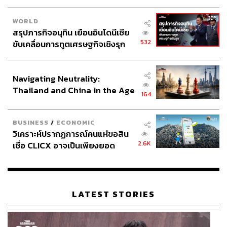
WORLD
รวมทั้งกับ ‘บทอัศจรรย์’ ของทั้งคู่ ที่ถึงแม้ในหนังจะให้เวลา
สรุปภารกิจอนุทิน เยือนอินโดนีเซีย
นานกว่าฉากอื่นๆ แต่ก็ยังไม่สามารถบรรยายความลึกซึ้งใน
532
ขับเคลื่อนการทูตเศรษฐกิจเชิงรุก
การ ‘ร่วมรัก’ ของ ‘คู่รัก’ ที่ไม่มีเรื่องสายพันธุ์มาจำกัดได้
ประกาศหุ้นส่วนยุทธศาสตร์ไทย –
อินโดนีเซีย
สวยงามเพียงพอกับพื้นที่ 5 หน้ากระดาษที่พรรณนาทุกการ
Navigating Neutrality:
เคลื่อนไหวอย่างละเอียด ไปจนถึงเหตุผลที่หลายคนสงสัยว่า
Thailand and China in the Age
ทำไมเอไลซาถึงต้องใส่รองเท้าส้นสูงสีเงินคู่นั้นไว้ตลอดเวลา
164
of a New Global Order
ที่ทั้งคู่หลอมรวมวิญญาณเป็นหนึ่งเดียวกัน
BUSINESS
/
ECONOMIC
กระทั่งบทสุดท้ายในหน้ากระดาษ เป็นสิ่งเดียวที่คนดูเวอร์ชัน
วิเคราะห์ปรากฏการณ์คนแห่ขอสิน
ภาพยนตร์ไม่มีทางได้รับรู้ คือ ‘ความคิด’ ของเดอุสบรังเกีย
2.6K
เชื่อ CLICX อาจเป็นเพียงยอด
เทพแห่งป่าแอมะซอน ที่ทำให้เราเข้าใจในความรักและการ
ภูเขาน้ำแข็ง ของปัญหาหนี้ครัว
รอคอยของเขาได้อย่างลึกซึ้ง เติมเต็มความรู้สึกจากที่ดูใน
เรือนไทยที่ถูกซุกไว้
เวอร์ชันภาพยนตร์ได้อย่างอิ่มเอม
LATEST STORIES