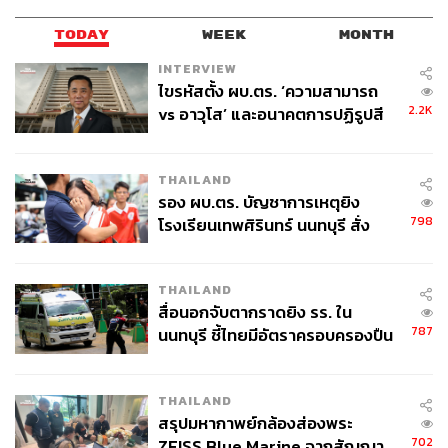
TODAY
WEEK
MONTH
และที่สำคัญที่สุด คือการพาคนดูย้อนไปทำความรู้จักกับวัย
INTERVIEW
เด็กของเอไลซา ที่ถูกพูดถึงน้อยมากในหนัง เราจะได้ไปเห็น
ไขรหัสตั้ง ผบ.ตร. ‘ความสามารถ
ถึงสภาพความเป็นอยู่ที่เธอถูกมองในฐานะ ‘ตัวประหลาด’ มา
2.2K
vs อาวุโส’ และอนาคตการปฏิรูปสี
ตั้งแต่วัยเด็กที่เติบโตมาในสถานเลี้ยงเด็กกำพร้า จนกระทั่งวัน
กากี กับ พล.ต.อ. เอก อังสนานนท์
ที่เธอเริ่มต้นทำงานในฐานะคนทำความสะอาดที่พูดไม่ได้ ใช้
ชีวิตอย่างจำเจ ถูกผู้ชายฉวยโอกาสจากความไม่เหมือนคน
THAILAND
อื่น โดยมีเพียงรองเท้าส้นสูง โรงหนัง และความฝันพิสดาร
รอง ผบ.ตร. บัญชาการเหตุยิง
798
โรงเรียนเทพศิรินทร์ นนทบุรี สั่ง
เท่านั้นที่หล่อเลี้ยงจิตใจของเธอเอาไว้ได้
ค้นหา 2 รอบยืนยันไร้คนติดค้าง พบ
ศพปู่-ย่าที่บ้านพักผู้ก่อเหตุ
จนเข้าสู่พาร์ตที่เดอุสบรังเกียเดินทางมาถึงห้องทดลองตาม
THAILAND
เวอร์ชันหนัง เส้นเรื่องเวอร์ชันหนังสือดำเนินตามเนื้อเรื่องใน
สื่อนอกจับตากราดยิง รร. ใน
หนังแทบทุกประการ แต่จะเพิ่มการบรรยายความคิดและ
787
นนทบุรี ชี้ไทยมีอัตราครอบครองปืน
การกระทำของทุกๆ ตัวละครแบบละเอียดยิบ ซึ่งถ้าคนที่ไม่ได้
สูงในระดับต้นของภูมิภาค
ดูหนังมาก่อนอาจจะไม่ค่อยอินเท่าไร แต่ถ้าดูหนังมาแล้วเชื่อ
ได้ว่าทุกๆ ตัวอักษร จะช่วยคลี่คลายความสงสัยทุกๆ
THAILAND
เหตุการณ์ในหนังได้ทั้งหมด
สรุปมหากาพย์กล้องส่องพระ
702
ZEISS Blue Marine จากสัญญา