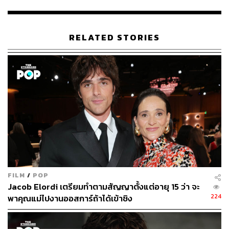
RELATED STORIES
FILM
/
POP
เริ่มต้นตั้งแต่พาร์ตแรกที่อ่านสนุกเหมือนอ่านเรื่องสั้นแนว
Jacob Elordi เตรียมทำตามสัญญาตั้งแต่อายุ 15 ว่า จะ
ผจญภัยในป่าดีๆ เรื่องหนึ่ง เปิดเรื่องด้วยภารกิจตามล่าสัตว์
224
พาคุณแม่ไปงานออสการ์ถ้าได้เข้าชิง
ประหลาดน้ำแห่งป่าแอมะซอนที่ถูกเรียกว่า ‘เดอุสบรังเกีย’
ของนายพลสตริกแลนด์ ที่ไม่ได้มีการพูดถึงในหนัง เพราะใน