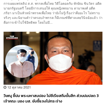
การเผยแพร่คลิป ส.ส. พรรคเพื่อไทย วิดีโอคอลกับ ทักษิณ ชินวัตร อดีต
นายกรัฐมนตรี โดยมีการเสนอให้ คุณหญิงพจมาน ดามาพงศ์ อดีต
ภริยา มาเป็นหัวหน้าพรรคเพื่อไทย ว่ายังไม่รู้เรื่องว่าคืออะไร ไม่ทราบ
จริงๆ และนิยามคำว่าครอบงำพรรค ก็มีเกณฑ์ที่ศาลเคยวินิจฉัยแล้ว ว่า
คือการเข้าไปใช้อิทธิพล โดยไม่มี...
12 ตุลาคม 2021
วิษณุ ชี้ปม พระมหาสมปอง ไม่ซีเรียสถึงขั้นสึก ส่วนปมปลด 3
เจ้าคณะ มอง มส. ยังชี้แจงไม่กระจ่าง