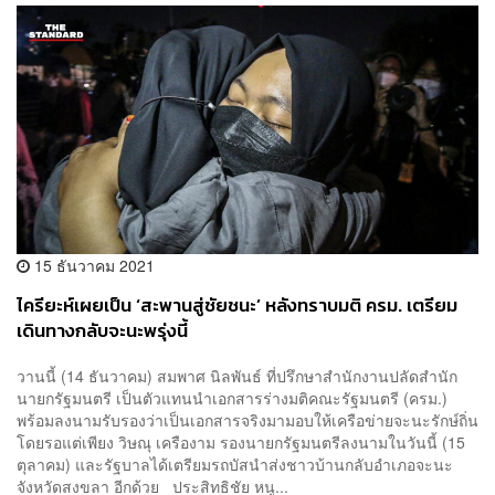
15 ธันวาคม 2021
ไครียะห์เผยเป็น ‘สะพานสู่ชัยชนะ’ หลังทราบมติ ครม. เตรียม
เดินทางกลับจะนะพรุ่งนี้
วานนี้ (14 ธันวาคม) สมพาศ นิลพันธ์ ที่ปรึกษาสำนักงานปลัดสำนัก
นายกรัฐมนตรี เป็นตัวแทนนำเอกสารร่างมติคณะรัฐมนตรี (ครม.)
พร้อมลงนามรับรองว่าเป็นเอกสารจริงมามอบให้เครือข่ายจะนะรักษ์ถิ่น
โดยรอแต่เพียง วิษณุ เครืองาม รองนายกรัฐมนตรีลงนามในวันนี้ (15
ตุลาคม) และรัฐบาลได้เตรียมรถบัสนำส่งชาวบ้านกลับอำเภอจะนะ
จังหวัดสงขลา อีกด้วย ประสิทธิชัย หนู...