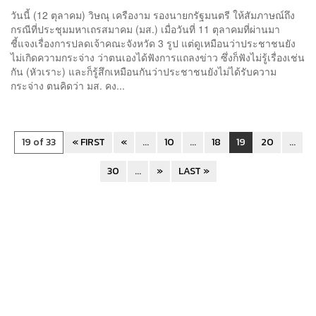
วันนี้ (12 ตุลาคม) วิษณุ เครืองาม รองนายกรัฐมนตรี ให้สัมภาษณ์ถึง
กรณีที่ประชุม​มหาเถรสมาคม (มส.) เมื่อวันที่​ 11​ ตุลาคม​ที่ผ่านมา
ชี้แจงเรื่องการปลดเจ้าคณะจังหวัด​ 3​ รูป​ แต่ดูเหมือนว่าประชาชนยัง
ไม่เกิดความกระจ่าง ว่าตนเองได้ฟังการแถลงข่าว ซึ่งก็ฟังไม่รู้เรื่อง​เช่น
กัน (หัวเราะ) และก็รู้สึกเหมือนกันว่าประชาชนยังไม่ได้รับความ
กระจ่าง ตนคิดว่า มส. คง...
19 of 33
« FIRST
«
...
10
...
18
19
20
...
30
...
»
LAST »