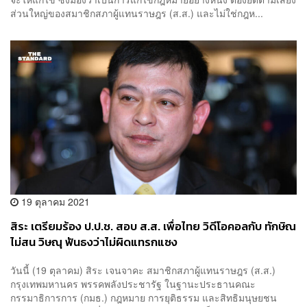
ส่วนใหญ่ของสมาชิกสภาผู้แทนราษฎร (ส.ส.) และไม่ใช่กฎห...
19 ตุลาคม 2021
สิระ เตรียมร้อง ป.ป.ช. สอบ ส.ส. เพื่อไทย วิดีโอคอลกับ ทักษิณ
ไม่สน วิษณุ ฟันธงว่าไม่ผิดแทรกแซง
วันนี้ (19 ตุลาคม) สิระ เจนจาคะ สมาชิกสภาผู้แทนราษฎร (ส.ส.)
กรุงเทพมหานคร พรรคพลังประชารัฐ ในฐานะประธานคณะ
กรรมาธิการการ (กมธ.) กฎหมาย การยุติธรรม และสิทธิมนุษยชน