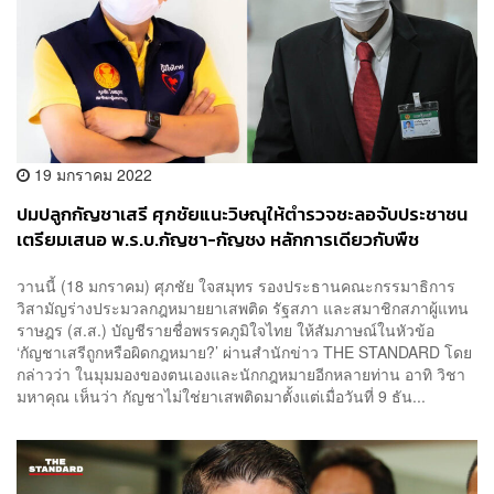
19 มกราคม 2022
ปมปลูกกัญชาเสรี ศุภชัยแนะวิษณุให้ตำรวจชะลอจับประชาชน
เตรียมเสนอ พ.ร.บ.กัญชา-กัญชง หลักการเดียวกับพืช
กระท่อม
วานนี้ (18 มกราคม) ศุภชัย ใจสมุทร รองประธานคณะกรรมาธิการ
วิสามัญร่างประมวลกฎหมายยาเสพติด รัฐสภา และสมาชิกสภาผู้แทน
ราษฎร (ส.ส.) บัญชีรายชื่อพรรคภูมิใจไทย ให้สัมภาษณ์ในหัวข้อ
‘กัญชาเสรีถูกหรือผิดกฎหมาย?’ ผ่านสำนักข่าว THE STANDARD โดย
กล่าวว่า ในมุมมองของตนเองและนักกฎหมายอีกหลายท่าน อาทิ วิชา
มหาคุณ เห็นว่า กัญชาไม่ใช่ยาเสพติดมาตั้งแต่เมื่อวันที่ 9 ธัน...