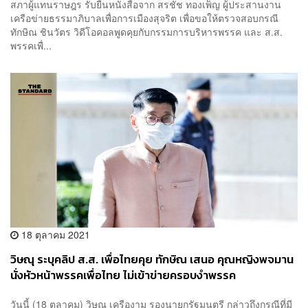
สภาผู้แทนราษฎร รับยื่นหนังสือจาก สรชัช ทองเพ็ญ ผู้ประสานงาน
เครือข่ายธรรมาภิบาลเพื่อการเมืองสุจริต เพื่อขอให้ตรวจสอบกรณี
ทักษิณ ชินวัตร วิดีโอคอลพูดคุยกับกรรมการบริหารพรรค และ ส.ส.
พรรคเพื่...
18 ตุลาคม 2021
วิษณุ ระบุคลิป ส.ส. เพื่อไทยคุย ทักษิณ เสนอ คุณหญิงพจมาน
นั่งหัวหน้าพรรคเพื่อไทย ไม่เข้าข่ายครอบงำพรรค
วันนี้ (18 ตุลาคม) วิษณุ เครืองาม รองนายกรัฐมนตรี กล่าวถึงกรณีที่มี