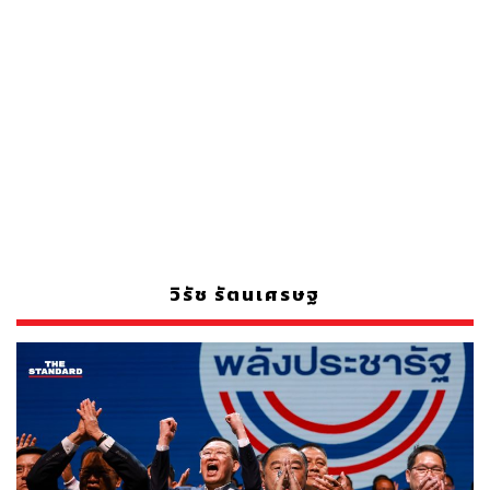
วิรัช รัตนเศรษฐ