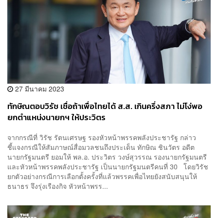
27 มีนาคม 2023
ทักษิณตอบวิรัช เชื่อถ้าเพื่อไทยได้ ส.ส. เกินครึ่งสภา ไม่โง่พอ
ยกตำแหน่งนายกฯ ให้ประวิตร
จากกรณีที่ วิรัช รัตนเศรษฐ รองหัวหน้าพรรคพลังประชารัฐ กล่าว
ชี้แจงกรณีให้สัมภาษณ์สื่อมวลชนถึงประเด็น ทักษิณ ชินวัตร อดีต
นายกรัฐมนตรี ยอมให้ พล.อ. ประวิตร วงษ์สุวรรณ รองนายกรัฐมนตรี
และหัวหน้าพรรคพลังประชารัฐ เป็นนายกรัฐมนตรีคนที่ 30 โดยวิรัช
ยกตัวอย่างกรณีการเลือกตั้งครั้งที่แล้วพรรคเพื่อไทยยังสนับสนุนให้
ธนาธร จึงรุ่งเรืองกิจ หัวหน้าพรร...