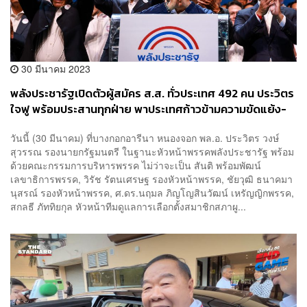
30 มีนาคม 2023
พลังประชารัฐ​เปิดตัวผู้สมัคร ส.ส. ทั่วประเทศ 492 คน ประวิตร
ใจฟู พร้อมประสานทุกฝ่าย พาประเทศก้าวข้ามความขัดแย้ง-
ความยากจน
วันนี้ (30 มีนาคม) ที่บางกอกอารีนา หนองจอก พล.อ. ประวิตร วงษ์
สุวรรณ รองนายกรัฐมนตรี ในฐานะหัวหน้าพรรคพลังประชารัฐ​ พร้อม
ด้วยคณะกรรมการบริหารพรรค ไม่ว่าจะเป็น สันติ พร้อมพัฒน์
เลขาธิการพรรค, วิรัช รัตนเศรษฐ รองหัวหน้าพรรค, ชัยวุฒิ ธนาคมา
นุสรณ์ รองหัวหน้าพรรค, ศ.ดร.นฤมล ภิญโญสินวัฒน์ เหรัญญิกพรรค,
สกลธี ภัททิยกุล หัวหน้าทีมดูแลการเลือกตั้งสมาชิกสภาผู...