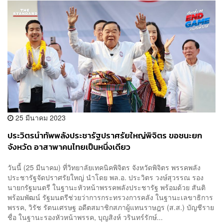
25 มีนาคม 2023
ประวิตรนำทัพพลังประชารัฐปราศรัยใหญ่พิจิตร ขอชนะยก
จังหวัด อาสาพาคนไทยเป็นหนึ่งเดียว
วันนี้ (25 มีนาคม) ที่วิทยาลัยเทคนิคพิจิตร จังหวัดพิจิตร พรรคพลัง
ประชารัฐจัดปราศรัยใหญ่ นำโดย พล.อ. ประวิตร วงษ์สุวรรณ รอง
นายกรัฐมนตรี ในฐานะหัวหน้าพรรคพลังประชารัฐ พร้อมด้วย สันติ
พร้อมพัฒน์ รัฐมนตรีช่วยว่าการกระทรวงการคลัง ในฐานะเลขาธิการ
พรรค, วิรัช รัตนเศรษฐ อดีตสมาชิกสภาผู้แทนราษฎร (ส.ส.) บัญชีราย
ชื่อ ในฐานะรองหัวหน้าพรรค, บุญสิงห์ วรินทร์รักษ์...