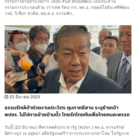
กรรมการฝ่ายอำนวยการ โดยมี สันติ พร้อมพัฒน์ เป็นประธาน
กรรมการประกอบด้วย วราเทพ รัตนากร, พล.อ. กฤษณ์โยธิน ศศิพัฒน
วงษ์, วิเชียร ชวลิต, พล.ต.อ. ธรรมศัก...
23 มีนาคม 2023
ธรรมรักษ์เข้าช่วยงานประวิตร คุมภาคอีสาน ระบุย้ายเข้า
พปชร. ไม่ใช่การย้ายข้ามขั้ว ไทยรักไทยกับเพื่อไทยคนละพรรค
กัน
วันนี้ (23 มีนาคม) ที่พรรคพลังประชารัฐ (พปชร.) พล.อ. ธรรมรักษ์
อิศรางกูร ณ อยุธยา อดีตรัฐมนตรีว่าการกระทรวงกลาโหม ในรัฐบาล