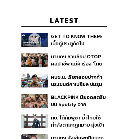
LATEST
GET TO KNOW THEM:
เนื้อคู่ประตูถัดไป
นายกฯ ชวนช้อป OTOP
ศิลปาชีพ แม่ค้าร้อง ‘ไทย
ช่วยไทย พลัส’ สุดยอด
ผบช.น. เรียกสอบปากคำ
ถามมีต่อไหม นายกฯ ตอบ
นร.เซนต์คาเบรียล ปมรุม
‘เดี๋ยวจะพยายาม’
ทำร้ายเพื่อน-ใช้ปืนขู่ สั่ง
BLACKPINK มียอดสตรีม
ดำเนินคดีแล้ว
บน Spotify จาก
ประเทศไทยสูงถึง 536 ล้าน
ทบ. โต้กัมพูชา ย้ำไทยใช้
ครั้ง ตลอด 10 ปีที่ผ่านมา
กำลังตามกฎหมาย มุ่งเป้า
หมายทางทหาร ชี้ความเสีย
นายกฯ สั่งเข้มพกปืนนอก