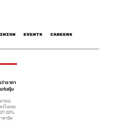
INION
EVENTS
CAREERS
กว่าราคา
แท่นหุ้น
มษายน)
คาลงไปแตะ
ก 27.02%
ราคาปิด