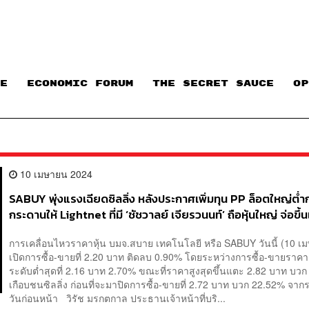
E
ECONOMIC FORUM
THE SECRET SAUCE​
OP
10 เมษายน 2024
SABUY พุ่งแรงเฉียดซิลลิ่ง หลังประกาศเพิ่มทุน PP ล็อตใหญ่ต่ำ
กระดานให้ Lightnet ที่มี ‘ชัชวาลย์ เจียรวนนท์’ ถือหุ้นใหญ่ จ่อขึ้น
ใหญ่รายใหม่
การเคลื่อนไหวราคาหุ้น บมจ.สบาย เทคโนโลยี หรือ SABUY วันนี้ (10 เ
เปิดการซื้อ-ขายที่ 2.20 บาท ติดลบ 0.90% โดยระหว่างการซื้อ-ขายรา
ระดับต่ำสุดที่ 2.16 บาท 2.70% ขณะที่ราคาสูงสุดขึ้นแตะ 2.82 บาท บว
เกือบชนซิลลิ่ง ก่อนที่จะมาปิดการซื้อ-ขายที่ 2.72 บาท บวก 22.52% จาก
วันก่อนหน้า วิรัช มรกตกาล ประธานเจ้าหน้าที่บริ...