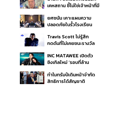
หายไทยไม่อาจลบด้วย
เคหสถาน ชี้ไม่ใช่เจ้าหน้าที่มี
ข้อมูลบิดเบือน
โทษอุกฉกรรจ์ ปืนถูกขโมย
ยศชนัน เคาะแผนความ
ก่อเหตุ เจ้าของร่วมรับผิด
ปลอดภัยในรั้วโรงเรียน
90 วัน ส่งนักสุขภาพจิต
Travis Scott ไม่รู้สึก
ดูแล-คุมเข้มคัดกรองสิ่ง
กดดันที่ไม่เคยชนะรางวัล
ผิดกฎหมาย
แกรมมี่ แม้มีชื่อเข้าชิงมา
INC MATAWEE เปิดตัว
แล้ว 10 ครั้ง
ซิงเกิลใหม่ ‘รอบที่ล้าน
(Loop)’ ที่ได้ เน PERSES
ทำไมทรัมป์เดินหน้าจำกัด
มาแสดงในมิวสิกวิดีโอ
สิทธิการได้สัญชาติ
อเมริกันโดยกำเนิดอีกครั้ง
แม้ศาลสูงสุดเคยตัดสิน
คัดค้าน