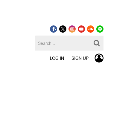
LOG IN
SIGN UP