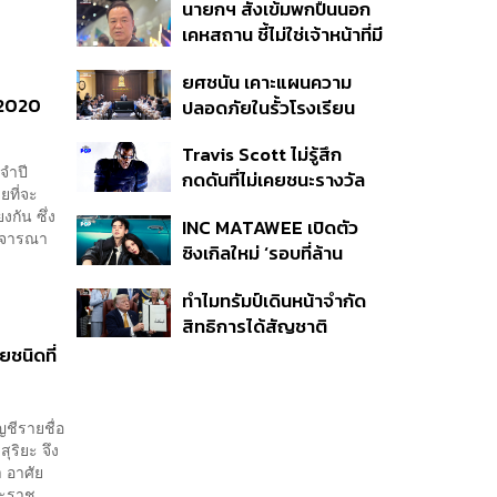
นายกฯ สั่งเข้มพกปืนนอก
หายไทยไม่อาจลบด้วย
เคหสถาน ชี้ไม่ใช่เจ้าหน้าที่มี
ข้อมูลบิดเบือน
โทษอุกฉกรรจ์ ปืนถูกขโมย
ยศชนัน เคาะแผนความ
ก่อเหตุ เจ้าของร่วมรับผิด
ี 2020
ปลอดภัยในรั้วโรงเรียน
90 วัน ส่งนักสุขภาพจิต
Travis Scott ไม่รู้สึก
ดูแล-คุมเข้มคัดกรองสิ่ง
จำปี
กดดันที่ไม่เคยชนะรางวัล
ผิดกฎหมาย
ยที่จะ
แกรมมี่ แม้มีชื่อเข้าชิงมา
กัน ซึ่ง
INC MATAWEE เปิดตัว
แล้ว 10 ครั้ง
พิจารณา
ซิงเกิลใหม่ ‘รอบที่ล้าน
(Loop)’ ที่ได้ เน PERSES
ทำไมทรัมป์เดินหน้าจำกัด
มาแสดงในมิวสิกวิดีโอ
สิทธิการได้สัญชาติ
อเมริกันโดยกำเนิดอีกครั้ง
ชนิดที่
แม้ศาลสูงสุดเคยตัดสิน
คัดค้าน
ชีรายชื่อ
ุริยะ จึง
า อาศัย
ระราช