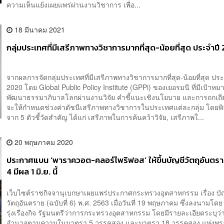
ความเห็นแย้งเผยแพร่ผ่านงานวิชาการ เพื่อ...
18 มีนาคม 2021
กลุ่มประเทศที่มีเสรีภาพทางวิชาการมากที่สุด-น้อยที่สุด ประจำป
จากผลการจัดกลุ่มประเทศที่มีเสรีภาพทางวิชาการมากที่สุด-น้อยที่สุด ประ
2020 โดย Global Public Policy Institute (GPPi) ของเยอรมนี ที่มีเป้าหมา
พัฒนาธรรมาภิบาลโลกผ่านงานวิจัย คำชี้แนะเชิงนโยบาย และการถกเถียง
จะให้กำหนดช่วงค่าดัชนีเสรีภาพทางวิชาการในประเทศแต่ละกลุ่ม โดย
จาก 5 ตัวชี้วัดสำคัญ ได้แก่ เสรีภาพในการค้นคว้าวิจัย, เสรีภาพใ...
20 พฤษภาคม 2020
ประกาศแบน ‘พาราควอต-คลอร์ไพริฟอส’ ให้ขึ้นบัญชีวัตถุอันตราย
4 มีผล 1 มิ.ย. นี้
เว็บไซต์ราชกิจจานุเบกษาเผยแพร่ประกาศกระทรวงอุตสาหกรรม เรื่อง บัญ
วัตถุอันตราย (ฉบับที่ 6) พ.ศ. 2563 เมื่อวันที่ 19 พฤษภาคม ซึ่งลงนามโดย ส
รุ่งเรืองกิจ รัฐมนตรีว่าการกระทรวงอุตสาหกรรม โดยมีรายละเอียดระบุว่
อำนาจตามความในมาตรา 5 วรรคสอง และมาตรา 18 วรรคสอง แห่งพ