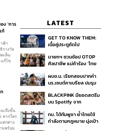
LATEST
ของ ‘การ
แก้
GET TO KNOW THEM:
้าฟ้า
เนื้อคู่ประตูถัดไป
ธิรางวัล
ิดเห็น
นายกฯ ชวนช้อป OTOP
ะแก้ไข
ศิลปาชีพ แม่ค้าร้อง ‘ไทย
ช่วยไทย พลัส’ สุดยอด
ผบช.น. เรียกสอบปากคำ
ถามมีต่อไหม นายกฯ ตอบ
นร.เซนต์คาเบรียล ปมรุม
‘เดี๋ยวจะพยายาม’
ทำร้ายเพื่อน-ใช้ปืนขู่ สั่ง
าท
BLACKPINK มียอดสตรีม
ดำเนินคดีแล้ว
บน Spotify จาก
ประเทศไทยสูงถึง 536 ล้าน
จะถึงขั้น
ทบ. โต้กัมพูชา ย้ำไทยใช้
ครั้ง ตลอด 10 ปีที่ผ่านมา
ล้ว หากใคร
กำลังตามกฎหมาย มุ่งเป้า
์แตกต่าง
หมายทางทหาร ชี้ความเสีย
ฐานพร้อม