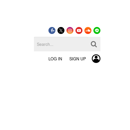
LOG IN
SIGN UP