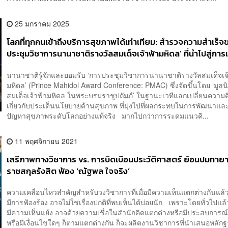
25 มกราคม 2025
โลกที่ทุกคนเข้าถึงบริการสุขภาพได้เท่าเทียม: สำรวจความสำเร็จ
ประชุมวิชาการนานาชาติรางวัลสมเด็จเจ้าฟ้ามหิดล’ ที่นำไปสู่การ
ปัญหาสุขภาพระดับโลกอย่างแท้จริง [ADVERTORIAL]
นานาชาติรู้จักและยอมรับ ‘การประชุมวิชาการนานาชาติรางวัลสมเด็จเจ
มหิดล’ (Prince Mahidol Award Conference: PMAC) ซึ่งจัดขึ้นโดย ‘มูลนิ
สมเด็จเจ้าฟ้ามหิดล ในพระบรมราชูปถัมภ์’ ในฐานะเวทีแลกเปลี่ยนความค
เกี่ยวกับประเด็นนโยบายด้านสุขภาพ ที่มุ่งไปที่ผลกระทบในการพัฒนาแล
ปัญหาสุขภาพระดับโลกอย่างแท้จริง มากไปกว่าการระดมแนวคิ...
11 พฤศจิกายน 2021
เสรีภาพทางวิชาการ vs. การบิดเบือนประวัติศาสตร์ ย้อนปมทาย
ราชสกุลรังสิต ฟ้อง ‘ณัฐพล ใจจริง’
ความเคลื่อนไหวสำคัญสำหรับวงวิชาการที่เมื่อมีความเห็นแตกต่างกันแล้ว
มีการฟ้องร้อง อาจไม่ใช่เรื่องปกติที่พบเห็นได้บ่อยนัก เพราะโดยทั่วไปแ
มีความเห็นแย้ง อาจด้วยความเชื่อในสำนักคิดแตกต่างหรือมีประสบการณ
หรือมีเงื่อนไขใดๆ ก็ตามแตกต่างกัน ก็จะผลิตงานวิชาการที่นำเสนอหลัก