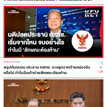
ส.ค.นี้
นพ.สุวิทย์ วิบุลผลประเสริฐ
THE STANDARD มีโอกาสพูดคุยกับ นพ.สุวิทย์ วิบุลผล
ประเสริฐ อดีตกรรมการผู้ทรงคุณวุฒิด้านสังคมศาสตร์ใน
คณะกรรมการหลักประกันสุขภาพแห่งชาติ (สปสช.) และ
ประธานอนุกรรมการหลักประกันสุขภาพระดับเขตพื้นที่ เขต
POLITICS
สรุปต้นจนจบ ประธาน กสทช. จะหลุดจากตำแหน่งจริง
13 กรุงเทพมหานคร (อปสข.) และยังเป็นผู้ที่อยู่เบื้องหลังการ
1.2K
หรือไม่ ทำไมจึงเข้าข่ายลักษณะต้องห้าม
ขับเคลื่อนการจัดงาน PMAC ตั้งแต่ปีแรกจนถึงปัจจุบัน มาบ
อกเล่าถึงจุดเริ่มต้นของงานประชุม PMAC และผลสัมฤทธิ์ที่
สร้างความสำเร็จให้กับวงการแพทย์และสาธารณสุขทั่วโลก
จุดเริ่มต้น ‘การประชุมวิชาการนานาชาติรางวัลสมเด็จ
เจ้าฟ้ามหิดล’