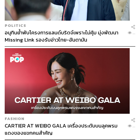
POLITICS
อนุทินย้ำพับโครงการแลนด์บริดจ์เพราะไม่คุ้ม มุ่งพัฒนา
...
Missing Link รองรับอ่าวไทย-อันดามัน
โลกที่แวดล้อมไปด้วยเทคโนโลยีและ AI จะสร้างโลกที่
สุขภาพดีขึ้นได้อย่างไร?
เมื่อถามถึงหัวข้อการประชุมปีนี้ นพ.สุวิทย์ บอกว่า “จริงๆ แล้ว
เป็นประเด็นที่คณะกรรมการพิจารณากันมากว่า 5-6 ปี ก่อนที่
จะเกิดการระบาดของโรคโควิด-19 เสียอีก
“เวลานั้นเราคุยกันว่าในอนาคตจะมีเมกะเทรนด์อะไรบ้างที่
กระทบต่อระบบสุขภาพ จนกระทั่งได้มา 4 เรื่อง ได้แก่
Climate Change, Geopolitics, Technology Disruption และ
FASHION
เรื่องการเปลี่ยนแปลงประชากร ไม่ว่าจะเป็นประชากรย้ายถิ่น
CARTIER AT WEIBO GALA เครื่องประดับบนลุคพรม
...
คนเกิดน้อย การเข้าสู่ Aging Society ที่ประชุมก็สรุปว่าจะจัด
แดงของแขกคนสำคัญ
งานประชุมต่อเนื่องใน 4 หัวข้อนี้”