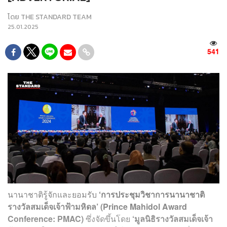
โดย
THE STANDARD TEAM
25.01.2025
541
นานาชาติรู้จักและยอมรับ
‘การประชุมวิชาการนานาชาติ
รางวัลสมเด็จเจ้าฟ้ามหิดล’ (Prince Mahidol Award
Conference: PMAC)
ซึ่งจัดขึ้นโดย
‘มูลนิธิรางวัลสมเด็จเจ้า