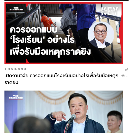
ร่วมเป็นเจ้าภาพรวมกับเราทุกปี จะรู้ว่าใครเก่งเรื่องไหนและ
ใครที่เป็นคนสำคัญที่ควรเข้าร่วมประชุมที่จะนำองค์ความรู้
ในประเด็นนั้นๆ ไปต่อยอดได้”
เช่นเดียวกันกับหัวข้อการประชุมที่จะต้องหารือร่วมกันล่วง
หน้าอย่างน้อย 2 ปี “ต้องเป็นประเด็นสำคัญระดับโลก หรือ
บางทีก็หยิบประเด็นร้อนในเวลานั้น อย่างตอนปี เราเอา
ประเด็นโรคระบาดขึ้นมาจัดประชุมออนไลน์ในหัวข้อ
‘COVID-19: Advancing Towards an Equitable and Healthy
World’
THAILAND
เปิดงานวิจัย ควรออกแบบโรงเรียนอย่างไรเพื่อรับมือเหตุก
...
ราดยิง