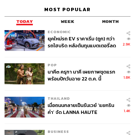
MOST POPULAR
TODAY
WEEK
MONTH
ECONOMIC
ยุคใหม่รถ EV ราคาเริ่ม (ถูก) กว่า
2.9K
รถไฮบริด หลังต้นทุนแบตเตอรี่ลด
“รางวัลสมเด็จเจ้าฟ้ามหิดลคือซอฟต์พาวเวอร์ไทย เป็นภาพ
ลง - จีนแห่บุกตลาดเกิดใหม่
ลักษณ์ของการสาธารณสุขเพื่อมวลชน” นพ.สุวิทย์ ยังเล่า
ต่อว่า ก่อนจะมีการจัดประชุมต่อเนื่องทุกปีอย่างทุกวันนี้ได้มี
POP
การจัดประชุมตอนครบรอบ 5 ปี และครบรอบ 10 ปี ของการ
นาคี๓ ครุฑา นาคี เผยภาพชุดแรก
1.8K
พร้อมปักวันฉาย 22 ต.ค. นี้
มอบรางวัลสมเด็จเจ้าฟ้ามหิดล และยังเป็นการประชุมที่ผู้เข้า
ร่วมประชุมส่วนใหญ่เป็นคนไทย
THAILAND
“เรามองว่ามันยังไม่เกิดประโยชน์ ถ้าต้องการสร้างแรง
เมื่อถนนกลายเป็นรันเวย์ ‘แยกริน
กระเพื่อมให้เกิดขึ้นจริง ผลักดันประเทศไทยให้เป็นตัวขับ
1.4K
คำ’ จัด LANNA HAUTE
เคลื่อนประเด็นสุขภาพระดับโลกและเป็นผู้นำด้านงานประชุม
COUTURE กลางสายฝน
วิชาการ ต้องจัดต่อเนื่องทุกปี โดยประเทศไทยต้องเป็นเจ้า
ภาพจัดงานและเชิญองค์การระหว่างประเทศอื่นๆ มาเข้า
BUSINESS