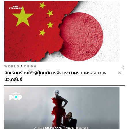
ปี 2565 ภาวะโลกร้อนกำลังส่งผลกระทบต่อความเป็นอยู่ของ
มวลมนุษยชาติ จึงนำมาเป็นประเด็นสำคัญบนเวที PMAC ใน
หัวข้อ ‘The World We Want: Actions Towards a
Sustainable, Fairer and Healthier Society’ ต่อเนื่องในปี
2566 ที่ยังคงให้ความสำคัญการเปลี่ยนแปลงสภาพภูมิอากาศ
ในหัวข้อ ‘Setting a New Health Agenda – at the Nexus of
Climate Change, Environment, and Biodiversity’ มาจนถึงปี
2567 กับหัวข้อ ‘Geopolitics, Human Security and Health
Equity in an Era of Polycrises’ หนึ่งในเมกะเทรนด์ที่คณะ
WORLD
/
CHINA
จีนเรียกร้องให้ญี่ปุ่นยุติการพิจารณาครอบครองอาวุธ
กรรมการมูลนิธิรางวัลสมเด็จเจ้าฟ้ามหิดลฯ มองว่ามีความ
...
นิวเคลียร์
สำคัญต่อสุขภาวะของมนุษย์
“มาปีนี้เราจะพูดเรื่องเทคโนโลยีและ AI ในวงการแพทย์ ใน
หัวข้อ ‘Harnessing Technologies in an Age of AI to Build A
Healthier World’ ซึ่งปัญหาตอนนี้คือเทคโนโลยีและ
นวัตกรรมใหม่ๆ มีเยอะ บางอย่างตามมาด้วยค่าใช้จ่ายที่สูง
จนกลุ่มประเทศที่กำลังพัฒนาเข้าไม่ถึง เพราะสู้ค่าใช้จ่ายไม่
ไหว จึงเป็นประเด็นที่ต้องมาหารือกันว่าจะทำอย่างไรให้เกิด