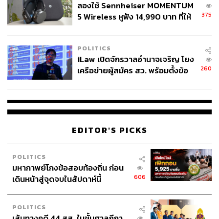
ร่วม”
ลองใช้ Sennheiser MOMENTUM
375
5 Wireless หูฟัง 14,990 บาท ที่ให้
เมื่อคณะรัฐมนตรีอนุมัติและมอบงบประมาณให้แก่มูลนิธิ
ผู้ใช้ถอดเปลี่ยนแบตเองได้ ก่อนกฎ
รางวัลสมเด็จเจ้าฟ้ามหิดลฯ การประชุมวิชาการนานาชาติ
EU บังคับปีหน้า
POLITICS
รางวัลสมเด็จเจ้าฟ้ามหิดลก็ได้รับการจัดต่อเนื่องทุกปีนับตั้งแต่
iLaw เปิดจักรวาลอำนาจเจริญ โยง
ปี 2550
260
เครือข่ายผู้สมัคร สว. พร้อมตั้งข้อ
สังเกตลงสมัครตรงคุณสมบัติหรือ
“เป็นเวลาที่เหมาะสม เพราะตอนนั้นประเทศไทยมีระบบหลัก
ไม่
ประกันสุขภาพแล้ว ซึ่งเราได้รับการยกย่องเป็น 1 ใน 5
ประเทศที่มีระบบหลักประกันสุขภาพที่ดีที่สุด อีกทั้ง
วัตถุประสงค์ของการประชุม ก็เพื่อระดมสรรพกำลังจากผู้
EDITOR'S PICKS
เชี่ยวชาญทั่วโลกมาหารือกันพัฒนาการสาธารณสุขให้กับ
คนในสังคมทุกประเทศทั่วโลก ที่อยู่ในกลุ่มด้อยโอกาสให้
สามารถเข้าถึงบริการสุขภาพที่จำเป็นได้”
POLITICS
มหากาพย์โกงข้อสอบท้องถิ่น ก่อน
606
เดินหน้าสู่จุดจบในสัปดาห์นี้
‘ปัญหาสุขภาพระดับโลก’ ต้องรับฟังความเห็นจากผู้
เชี่ยวชาญจากทุกมุมโลก
POLITICS
เส้นทางคดี 44 สส. ในชั้นศาลฎีกา