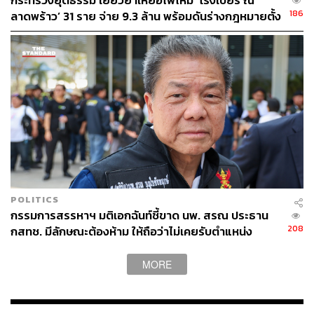
กระทรวงยุติธรรม เยียวยาเหยื่อไฟไหม้ ‘โรงเบียร์ ณ
186
ลาดพร้าว’ 31 ราย จ่าย 9.3 ล้าน พร้อมดันร่างกฎหมายตั้ง
กองทุนช่วยเหยื่อคดีอาญา
POLITICS
กรรมการสรรหาฯ มติเอกฉันท์ชี้ขาด นพ. สรณ ประธาน
208
กสทช. มีลักษณะต้องห้าม ให้ถือว่าไม่เคยรับตำแหน่ง
MORE