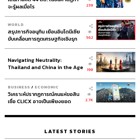
“ทางมูลนิธิรางวัลสมเด็จเจ้าฟ้ามหิดลฯ ตั้งใจให้ PMAC
239
จะรู้ผลเมื่อไร
เป็นการประชุมปิด เพราะต้องการจัดสรรสัดส่วนผู้เข้าร่วม
งาน อีกทั้งนโยบายของมูลนิธิรางวัลสมเด็จเจ้าฟ้ามหิดลฯ คือ
WORLD
ต้องการจัดประชุมเพื่อชาวโลก จึงจำกัดจำนวนคนไทยที่เข้า
สรุปภารกิจอนุทิน เยือนอินโดนีเซีย
ร่วมประชุมไม่ให้เกิน 25% รวมถึงวิทยากร แต่ละปีจะมี
562
ขับเคลื่อนการทูตเศรษฐกิจเชิงรุก
วิทยากรราว 100 คน เราจำกัดให้มีคนไทยไม่เกิน 5 คนขึ้นพูด
ประกาศหุ้นส่วนยุทธศาสตร์ไทย –
เพราะนี่คือเวทีโลก เราต้องฟังว่าโลกกำลังขับเคลื่อนไป
อินโดนีเซีย
ทิศทางใด วิสัยทัศน์จากผู้เชี่ยวชาญในหลากหลายประเทศคือ
Navigating Neutrality:
อะไร ยกเว้นบางทีที่มีองค์การในประเทศไทยเป็นเจ้าภาพรวม
Thailand and China in the Age
198
มากหน่อย ก็เพิ่มสัดส่วนเป็น 30-40% อย่างปีนี้ก็มีคนไทยเข้า
of a New Global Order
ร่วมเยอะ เพราะหัวข้องานประชุมเกี่ยวข้องกับเทคโนโลยี
BUSINESS
/
ECONOMIC
สุขภาพ บรรดาองค์การที่เกี่ยวข้องกับสุขภาพและองค์การ
วิเคราะห์ปรากฏการณ์คนแห่ขอสิน
ด้านเทคโนโลยีจึงให้ความสนใจเป็นอย่างมาก”
2.7K
เชื่อ CLICX อาจเป็นเพียงยอด
ภูเขาน้ำแข็ง ของปัญหาหนี้ครัว
สำหรับวิทยากรในแต่ละปี นพ.สุวิทย์ บอกว่า จะคัดเลือกโดย
เรือนไทยที่ถูกซุกไว้
Co-host และ Co-sponsor “องค์การส่วนใหญ่ที่มาเป็น Co-
host และ Co-sponsor เขามีเครือข่ายและผู้เชี่ยวชาญด้าน
LATEST STORIES
ต่างๆ อยู่แล้ว อย่างองค์การอนามัยโลกหรือธนาคารโลกที่