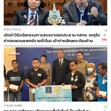
นพ.สุวิทย์ เล่าว่า มูลนิธิรางวัลสมเด็จเจ้าฟ้ามหิดลฯ ริเริ่มจัด
งาน PMAC ขึ้นเพื่อต่อยอดจิตวิญญาณของ ‘รางวัลสมเด็จเจ้า
ฟ้ามหิดล’ ที่มอบให้กับบุคคล บุคลากร หรือองค์การทั่วโลก ที่
POLITICS
มีผลงานดีเด่น เป็นประโยชน์ต่อมวลมนุษยชาติ ทางด้านการ
เปิดคำวินิจฉัยกรรมการสรรหาปลดประธาน กสทช. เหตุรับ
แพทย์และด้านการสาธารณสุข
496
ค่าตอบแทนแพทย์รายชั่วโมง เข้าข่ายลักษณะต้องห้าม
“รางวัลสมเด็จเจ้าฟ้ามหิดลเป็นรางวัลที่พระบาทสมเด็จ
พระบรมชนกาธิเบศร มหาภูมิพลอดุลยเดชมหาราช บรมนาถ
บพิตร ทรงพระกรุณาโปรดเกล้าฯ พระราชทานพระบรมรา
ชานุญาตให้จัดตั้งขึ้น เพื่อถวายเป็นพระราชานุสรณ์แด่สมเด็จ
พระมหิตลาธิเบศร อดุลยเดชวิกรม พระบรมราชชนก ใน
ฐานะองค์บิดาแห่งการแพทย์แผนปัจจุบันและการสาธารณสุข
ของไทย”
THAILAND