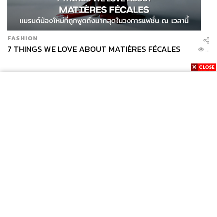
ความเสมอภาค ทลายกำแพงความเหลื่อมล้ำให้อยู่ในกรอบ
ของการสาธารณสุขเพื่อมวลชน
FASHION
“ขณะเดียวกัน AI ได้กลายเป็นส่วนหนึ่งของโลกไปแล้ว
7 THINGS WE LOVE ABOUT MATIÈRES FÉCALES
...
แทรกซึมไปในทุกภาคส่วน ทั้งการพัฒนาเทคโนโลยีการ
รักษาไปจนถึงการบริการ คำถามคือ จะทำอย่างไรถึงจะเกิด
ประโยชน์สูงสุดในการใช้เทคโนโลยีทางการแพทย์ เพื่อให้
ประชาชนสามารถเข้าถึงเทคโนโลยีที่ดี ที่จำเป็น ได้อย่าง
เสมอภาค ภายใต้โลกที่กำลังขับเคลื่อนด้วย AI”
ผลสำเร็จของโลกที่เท่าเทียม ทุกคนต้องเข้าถึงบริการ
สาธารณสุขได้เท่ากัน
News
Wealth
Pop
Podcast
Video
Now
นพ.สุวิทย์ บอกว่า PMAC 2025 ยังคงได้รับความร่วมมือจาก
Opinion
Careers
Events
Privacy
About
Contact
องค์การระหว่างประเทศ, องค์การอนามัยโลก, ธนาคารโลก,
Policy
องค์การเพื่อการพัฒนาระหว่างประเทศของสหรัฐอเมริกา
FOR
(USAID), องค์การความร่วมมือระหว่างประเทศของญี่ปุ่น
ADVERTISING