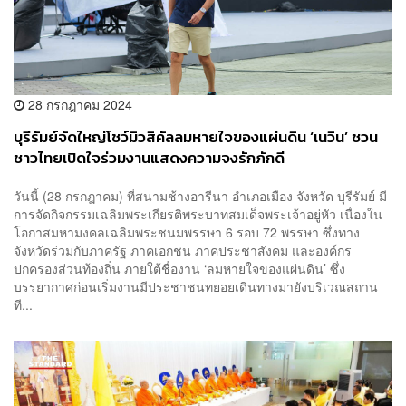
28 กรกฎาคม 2024
บุรีรัมย์จัดใหญ่โชว์มิวสิคัลลมหายใจของแผ่นดิน ‘เนวิน’ ชวน
ชาวไทยเปิดใจร่วมงานแสดงความจงรักภักดี
วันนี้ (28 กรกฎาคม) ที่สนามช้างอารีนา อำเภอเมือง จังหวัด บุรีรัมย์ มี
การจัดกิจกรรมเฉลิมพระเกียรติพระบาทสมเด็จพระเจ้าอยู่หัว เนื่องใน
โอกาสมหามงคลเฉลิมพระชนมพรรษา 6 รอบ 72 พรรษา ซึ่งทาง
จังหวัดร่วมกับภาครัฐ ภาคเอกชน ภาคประชาสังคม และองค์กร
ปกครองส่วนท้องถิ่น ภายใต้ชื่องาน ‘ลมหายใจของแผ่นดิน’ ซึ่ง
บรรยากาศก่อนเริ่มงานมีประชาชนทยอยเดินทางมายังบริเวณสถาน
ที...