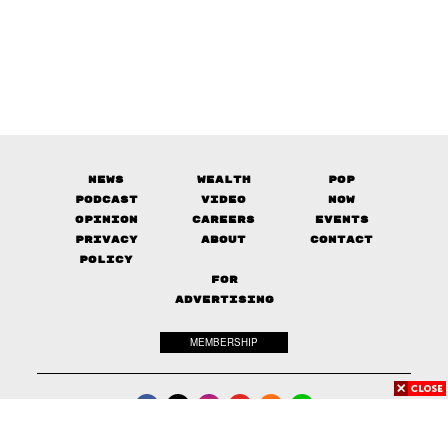
News
Wealth
Pop
Podcast
Video
Now
Opinion
Careers
Events
Privacy
About
Contact
Policy
FOR
ADVERTISING
MEMBERSHIP
© 2017-
2026
The Standard. All rights reserved.