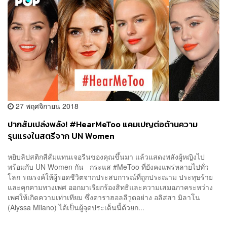
27 พฤศจิกายน 2018
ปากส้มเปล่งพลัง! #HearMeToo แคมเปญต่อต้านความ
รุนแรงในสตรีจาก UN Women
หยิบลิปสติกสีส้มแทนเจอรีนของคุณขึ้นมา แล้วแสดงพลังผู้หญิงไป
พร้อมกับ UN Women กัน กระแส #MeToo ที่ยังคงแพร่หลายไปทั่ว
โลก รณรงค์ให้ผู้รอดชีวิตจากประสบการณ์ที่ถูกประณาม ประทุษร้าย
และคุกคามทางเพศ ออกมาเรียกร้องสิทธิและความเสมอภาคระหว่าง
เพศให้เกิดความเท่าเทียม ซึ่งดาราฮอลลีวูดอย่าง อลิสสา มิลาโน
(Alyssa Milano) ได้เป็นผู้จุดประเด็นนี้ด้วยก...