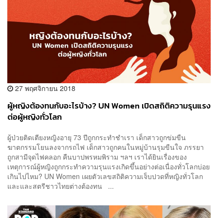
27 พฤศจิกายน 2018
ผู้หญิงต้องทนกับอะไรบ้าง? UN Women เปิดสถิติความรุนแรง
ต่อผู้หญิงทั่วโลก
ผู้ป่วยติดเตียงหญิงอายุ 73 ปีถูกกระทำชำเรา เด็กสาวถูกข่มขืน
ฆาตกรรมโยนลงจากรถไฟ เด็กสาวถูกคนในหมู่บ้านรุมขืนใจ ภรรยา
ถูกสามีจุดไฟคลอก คืนบาปพรหมพิราม ฯลฯ เราได้ยินเรื่องของ
เหตุการณ์ผู้หญิงถูกกระทำความรุนแรงเกิดขึ้นอย่างต่อเนื่องทั่วโลกบ่อย
เกินไปไหม? UN Women เผยตัวเลขสถิติความเจ็บปวดที่หญิงทั่วโลก
และและสตรีชาวไทยต่างต้องทน ...