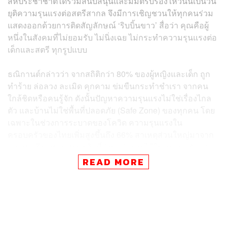
สหประชาชาติได้ร่วมสนับสนุนและมีมติรับรองให้วันนี้เป็นวัน
ยุติความรุนแรงต่อสตรีสากล จึงมีการเชิญชวนให้ทุกคนร่วม
แสดงออกด้วยการติดสัญลักษณ์ ‘ริบบิ้นขาว’ สื่อว่า คุณคือผู้
หนึ่งในสังคมที่ไม่ยอมรับ ไม่นิ่งเฉย ไม่กระทำความรุนแรงต่อ
เด็กและสตรี ทุกรูปแบบ
ธณิกานต์กล่าวว่า จากสถิติกว่า 80% ของผู้หญิงและเด็ก ถูก
ทำร้าย ล่อลวง ละเมิด คุกคาม ข่มขืนกระทำชำเรา จากคน
ใกล้ชิดหรือคนรู้จัก ดังนั้นปัญหาความรุนแรงไม่ใช่เรื่องไกล
ตัว และบ้านไม่ใช่พื้นที่ปลอดภัย (Safe Zone) ของทุกคน โดย
เฉพาะในช่วงการระบาดของโควิด ความรุนแรงใน
ครอบครัวของไทยเพิ่มสูงขึ้นถึง 66% สาเหตุส่วนใหญ่มาจาก
ความเครียดทางเศรษฐกิจที่ส่งผลต่อรายได้ในครอบครัวและ
การใช้สารเสพติด ยังมีข้อมูลจากองค์การสหประชาชาติที่
READ MORE
ระบุอีกว่า ประเทศไทยติด 1 ใน 10 ของประเทศที่มีสถิติความ
รุนแรงต่อเด็กและสตรีมาอย่างต่อเนื่อง
นอกจากนี้ส่วนหนึ่งยังมาจากคนไม่นิยมแจ้งความเมื่อพบหรือ
ประสบกับความรุนแรงในครอบครัว โดยมีเพียง 17% เท่านั้น