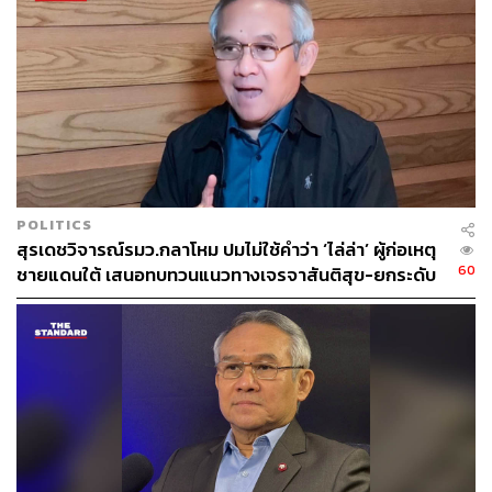
POLITICS
สุรเดชวิจารณ์รมว.กลาโหม ปมไม่ใช้คำว่า ‘ไล่ล่า’ ผู้ก่อเหตุ
60
ชายแดนใต้ เสนอทบทวนแนวทางเจรจาสันติสุข-ยกระดับ
มาตรการชายแดน