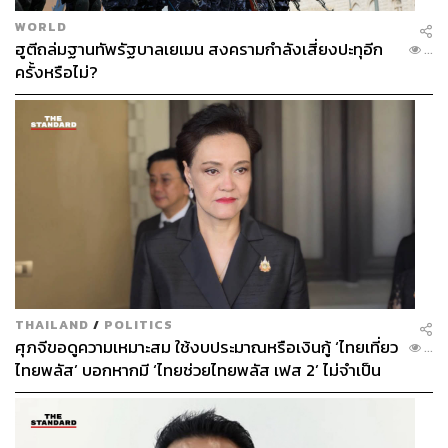
WORLD
ฮูตีถล่มฐานทัพรัฐบาลเยเมน สงครามกำลังเสี่ยงปะทุอีก
...
ครั้งหรือไม่?
THAILAND
/
POLITICS
ศุภจีขอดูความเหมาะสม ใช้งบประมาณหรือเงินกู้ ‘ไทยเที่ยว
...
ไทยพลัส’ บอกหากมี ‘ไทยช่วยไทยพลัส เฟส 2’ ไม่จำเป็น
ต้องออกพร้อมกัน