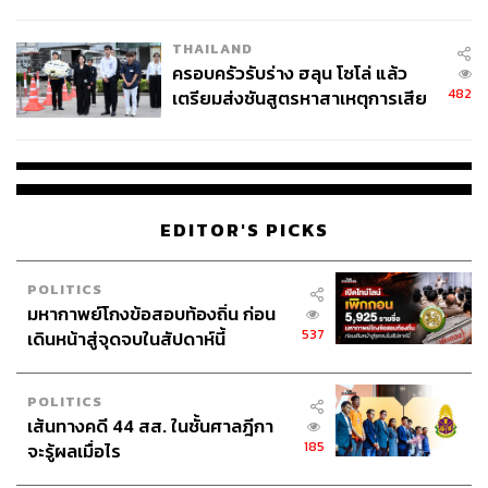
นัยทางการเมือง
THAILAND
ครอบครัวรับร่าง ฮลุน โซโล่ แล้ว
482
เตรียมส่งชันสูตรหาสาเหตุการเสีย
ชีวิต
EDITOR'S PICKS
POLITICS
มหากาพย์โกงข้อสอบท้องถิ่น ก่อน
537
เดินหน้าสู่จุดจบในสัปดาห์นี้
POLITICS
เส้นทางคดี 44 สส. ในชั้นศาลฎีกา
185
จะรู้ผลเมื่อไร