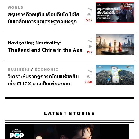
WORLD
สรุปภารกิจอนุทิน เยือนอินโดนีเซีย
527
ขับเคลื่อนการทูตเศรษฐกิจเชิงรุก
ประกาศหุ้นส่วนยุทธศาสตร์ไทย –
อินโดนีเซีย
Navigating Neutrality:
Thailand and China in the Age
157
of a New Global Order
BUSINESS
/
ECONOMIC
วิเคราะห์ปรากฏการณ์คนแห่ขอสิน
2.6K
เชื่อ CLICX อาจเป็นเพียงยอด
ภูเขาน้ำแข็ง ของปัญหาหนี้ครัว
เรือนไทยที่ถูกซุกไว้
LATEST STORIES