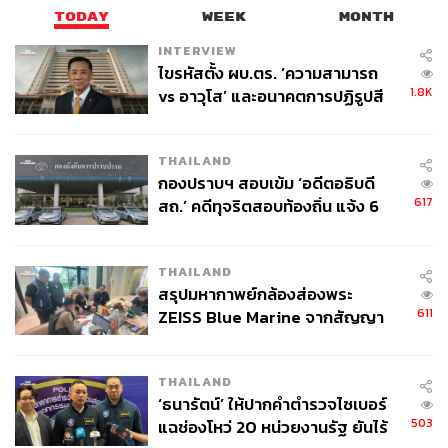
TODAY
WEEK
MONTH
INTERVIEW
ไขรหัสตั้ง ผบ.ตร. ‘ความสามารถ
1.8K
vs อาวุโส’ และอนาคตการปฏิรูปสี
กากี กับ พล.ต.อ. เอก อังสนานนท์
THAILAND
กองปราบฯ สอบเข้ม ‘อดีตอธิบดี
617
สถ.’ คดีทุจริตสอบท้องถิ่น แจ้ง 6
ข้อหาหนัก จ่อชง ป.ป.ช. 12 ส.ค. นี้
THAILAND
สรุปมหากาพย์กล้องส่องพระ
611
ZEISS Blue Marine จากสัญญา
ผลิต 8.3 ล้าน สู่ข้อพิพาท ‘มา
เวลล์ฯ’ ฟ้อง ‘โทน บางแค’ ผิดนัด
THAILAND
จ่ายหนี้-แอบระบุแบรนด์
‘ธนารัตน์’ ให้ปากคำตำรวจไซเบอร์
503
แฉช่องโหว่ 20 หน่วยงานรัฐ ยันไร้