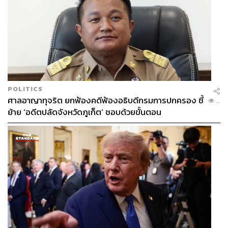
POLITICS
ศาลอาญาทุจริต ยกฟ้องคดีฟ้องอธิบดีกรมการปกครอง ชี้
...
ย้าย ‘อดีตปลัดจังหวัดภูเก็ต’ ชอบด้วยขั้นตอน