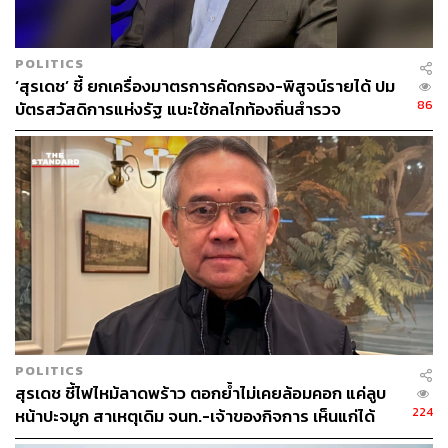
POLITICS
‘สุรเดช’ ชี้ ยกเครื่องมาตรการคัดกรอง-พิสูจน์รายได้ ปม
86
บัตรสวัสดิการแห่งรัฐ แนะใช้กลไกท้องถิ่นสำรวจ
POLITICS
สุรเดช ชี้ไฟไหม้ลาดพร้าว ตอกย้ำไม่เคยล้อมคอก แค่ลูบ
224
หน้าปะจมูก สาเหตุเดิม จนท.-เจ้าของกิจการ เห็นแก่ได้