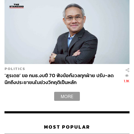
POLITICS
‘สุรเดช’ ขอ กมธ.งบปี 70 ฟังข้อกังวลทุกฝ่าย ปรับ-ลด
1.1K
นึกถึงประชาชนในช่วงวิกฤติเป็นหลัก
MORE
MOST POPULAR