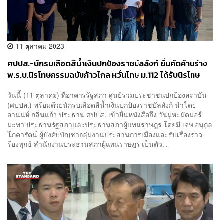
11 ตุลาคม 2023
ศปปส.-นักรบเลือดสีน้ำเงินปกป้องราชบัลลังก์ ยื่นคัดค้านร่าง
พ.ร.บ.นิรโทษกรรมฉบับก้าวไกล หวั่นโทษ ม.112 ได้รับนิรโทษ
กรรม
วันนี้ (11 ตุลาคม) ที่อาคารรัฐสภา ศูนย์รวมประชาชนปกป้องสถาบัน
(ศปปส.) พร้อมด้วยนักรบเลือดสีน้ำเงินปกป้องราชบัลลังก์ นำโดย
อานนท์ กลิ่นแก้ว ประธาน ศปปส. เข้ายื่นหนังสือถึง วันมูหะมัดนอร์
มะทา ประธานรัฐสภาและประธานสภาผู้แทนราษฎร โดยมี เจษ อนุกูล
โภคารัตน์ ผู้บังคับบัญชากลุ่มงานประสานการเมืองและรับเรื่องราว
ร้องทุกข์ สำนักงานประธานสภาผู้แทนราษฎร เป็นตัว...