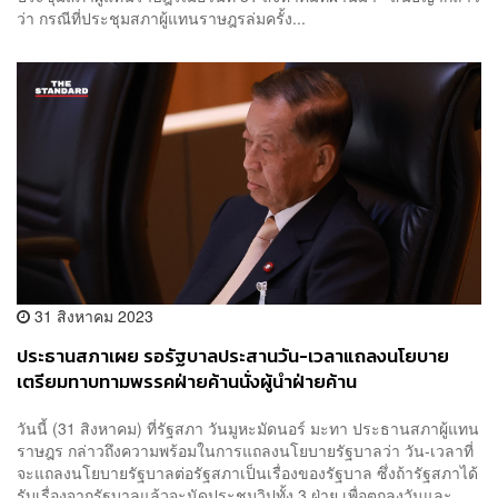
ว่า กรณีที่ประชุมสภาผู้แทนราษฎรล่มครั้ง...
31 สิงหาคม 2023
ประธานสภาเผย รอรัฐบาลประสานวัน-เวลาแถลงนโยบาย
เตรียมทาบทามพรรคฝ่ายค้านนั่งผู้นำฝ่ายค้าน
วันนี้ (31 สิงหาคม) ที่รัฐสภา วันมูหะมัดนอร์ มะทา ประธานสภาผู้แทน
ราษฎร กล่าวถึงความพร้อมในการแถลงนโยบายรัฐบาลว่า วัน-เวลาที่
จะแถลงนโยบายรัฐบาลต่อรัฐสภาเป็นเรื่องของรัฐบาล ซึ่งถ้ารัฐสภาได้
รับเรื่องจากรัฐบาลแล้วจะนัดประชุมวิปทั้ง 3 ฝ่าย เพื่อตกลงวันและ