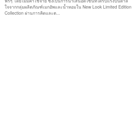
ฟรีๆ โดยไม่มีค่าใช้จ่าย ซึ่งเป็นการนำเสนอดีไซน์ที่ได้รับแรงบันดาล
ใจจากกลุ่มผลิตภัณฑ์เมกอัพและน้ำหอมใน New Look Limited Edition
Collection ผ่านการคิดและต...