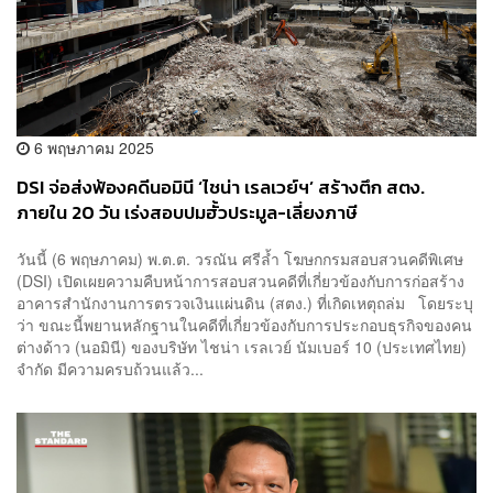
6 พฤษภาคม 2025
DSI จ่อส่งฟ้องคดีนอมินี ‘ไชน่า เรลเวย์ฯ’ สร้างตึก สตง.
ภายใน 20 วัน เร่งสอบปมฮั้วประมูล-เลี่ยงภาษี
วันนี้ (6 พฤษภาคม) พ.ต.ต. วรณัน ศรีล้ำ โฆษกกรมสอบสวนคดีพิเศษ
(DSI) เปิดเผยความคืบหน้าการสอบสวนคดีที่เกี่ยวข้องกับการก่อสร้าง
อาคารสำนักงานการตรวจเงินแผ่นดิน (สตง.) ที่เกิดเหตุถล่ม โดยระบุ
ว่า ขณะนี้พยานหลักฐานในคดีที่เกี่ยวข้องกับการประกอบธุรกิจของคน
ต่างด้าว (นอมินี) ของบริษัท ไชน่า เรลเวย์ นัมเบอร์ 10 (ประเทศไทย)
จำกัด มีความครบถ้วนแล้ว...