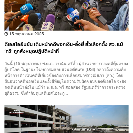
15 พฤษภาคม 2025
ดีเอสไอยืนยัน เดินหน้าคดีฟอกเงิน-อั้งยี่ ฮั้วเลือกตั้ง สว. แม้
‘ทวี’ ถูกสั่งหยุดปฏิบัติหน้าที่
วันนี้ (15 พฤษภาคม) พ.ต.ต. วรณัน ศรีล้ำ ผู้อำนวยการกองคดีคุ้มครอง
ผู้บริโภค ในฐานะโฆษกกรมสอบสวนคดีพิเศษ (DSI) กล่าวถึงความคืบ
หน้าการดำเนินคดีที่เกี่ยวข้องกับการเลือกสมาชิกวุฒิสภา (สว.) โดย
ยืนยันว่าคดีฟอกเงินและอั้งยี่ที่อยู่ในความรับผิดชอบของดีเอสไอ จะยัง
คงเดินหน้าต่อไป แม้ว่า พ.ต.อ. ทวี สอดส่อง รัฐมนตรีว่าการกระทรวง
ยุติธรรม ซึ่งกำกับดูแลดีเอสไอจะถู...