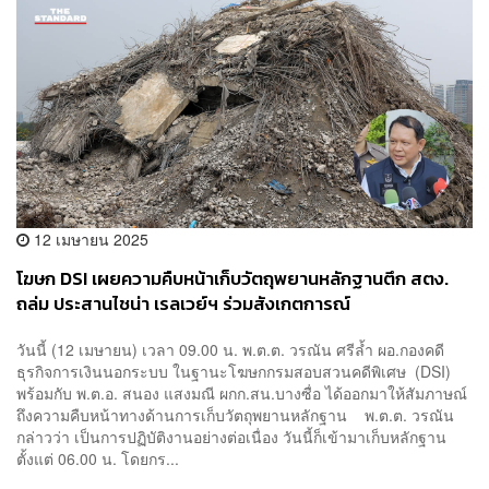
12 เมษายน 2025
โฆษก DSI เผยความคืบหน้าเก็บวัตถุพยานหลักฐานตึก สตง.
ถล่ม ประสานไชน่า เรลเวย์ฯ ร่วมสังเกตการณ์
วันนี้ (12 เมษายน) เวลา 09.00 น. พ.ต.ต. วรณัน ศรีล้ำ ผอ.กองคดี
ธุรกิจการเงินนอกระบบ ในฐานะโฆษกกรมสอบสวนคดีพิเศษ (DSI)
พร้อมกับ พ.ต.อ. สนอง แสงมณี ผกก.สน.บางซื่อ ได้ออกมาให้สัมภาษณ์
ถึงความคืบหน้าทางด้านการเก็บวัตถุพยานหลักฐาน พ.ต.ต. วรณัน
กล่าวว่า เป็นการปฏิบัติงานอย่างต่อเนื่อง วันนี้ก็เข้ามาเก็บหลักฐาน
ตั้งแต่ 06.00 น. โดยกร...