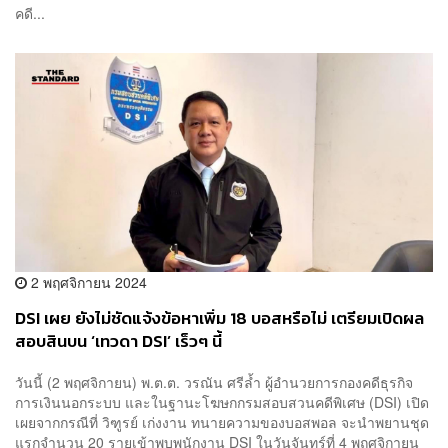
คดี...
2 พฤศจิกายน 2024
DSI เผย ยังไม่ชัดแจ้งข้อหาเพิ่ม 18 บอสหรือไม่ เตรียมเปิดผล
สอบสินบน ‘เทวดา DSI’ เร็วๆ นี้
วันนี้ (2 พฤศจิกายน) พ.ต.ต. วรณัน ศรีล้ำ ผู้อำนวยการกองคดีธุรกิจ
การเงินนอกระบบ และในฐานะโฆษกกรมสอบสวนคดีพิเศษ (DSI) เปิด
เผยจากกรณีที่ วิฑูรย์ เก่งงาน ทนายความของบอสพอล จะนำพยานชุด
แรกจำนวน 20 รายเข้าพบพนักงาน DSI ในวันจันทร์ที่ 4 พฤศจิกายน