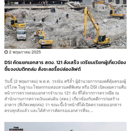
2 พฤษภาคม 2025
DSI คัดแยกเอกสาร สตง. 121 ลังเสร็จ เตรียมเรียกผู้เกี่ยวข้อง
ชี้แจงปมตึกถล่ม สั่งชะลอรื้อปล่องลิฟต์
วันนี้ (2 พฤษภาคม) พ.ต.ต. วรณัน ศรีล้ำ ผู้อำนวยการกองคดีคุ้มครองผู้
บริโภค ในฐานะโฆษกกรมสอบสวนคดีพิเศษ หรือ DSI เปิดเผยความคืบ
หน้าการตรวจสอบเอกสารจำนวน 121 ลัง ที่ได้จากการตรวจยึด ณ
สำนักงานการตรวจเงินแผ่นดิน (สตง.) เกี่ยวข้องกับคดีการก่อสร้าง
อาคาร (ที่เกิดเหตุถล่ม) ว่า ขณะนี้เจ้าหน้าที่ได้เปิดตรวจสอบเอกสาร
ครบทุกลังแล้ว และได้ทำการคัดกรองเอกสารที่จะ...