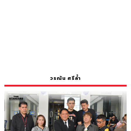
วรณัน ศรีล้ำ