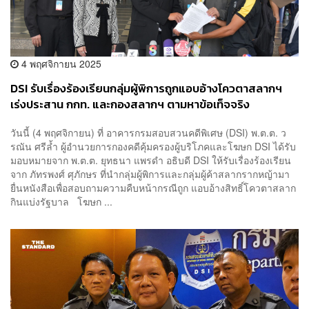
4 พฤศจิกายน 2025
DSI รับเรื่องร้องเรียนกลุ่มผู้พิการถูกแอบอ้างโควตาสลากฯ
เร่งประสาน กกท. และกองสลากฯ ตามหาข้อเท็จจริง
วันนี้ (4 พฤศจิกายน) ที่ อาคารกรมสอบสวนคดีพิเศษ (DSI) พ.ต.ต. ว
รณัน ศรีล้ำ ผู้อำนวยการกองคดีคุ้มครองผู้บริโภคและโฆษก DSI ได้รับ
มอบหมายจาก พ.ต.ต. ยุทธนา แพรดำ อธิบดี DSI ให้รับเรื่องร้องเรียน
จาก ภัทรพงศ์ ศุภักษร ที่นำกลุ่มผู้พิการและกลุ่มผู้ค้าสลากรากหญ้ามา
ยื่นหนังสือเพื่อสอบถามความคืบหน้ากรณีถูก แอบอ้างสิทธิ์โควตาสลาก
กินแบ่งรัฐบาล โฆษก ...