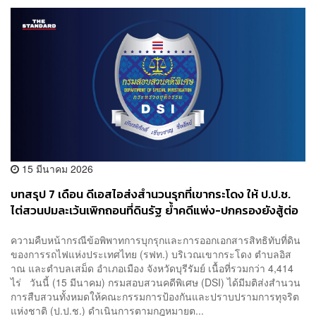
15 มีนาคม 2026
​บทสรุป 7 เดือน ดีเอสไอส่งสำนวนรุกที่เขากระโดง ให้ ป.ป.ช.
ไต่สวนปมละเว้นเพิกถอนที่ดินรัฐ ย้ำคดีแพ่ง-ปกครองยังสู้ต่อ
ในศาล
ความคืบหน้ากรณีข้อพิพาทการบุกรุกและการออกเอกสารสิทธิทับที่ดิน
ของการรถไฟแห่งประเทศไทย (รฟท.) บริเวณเขากระโดง ตำบลอิส
าณ และตำบลเสม็ด อำเภอเมือง จังหวัดบุรีรัมย์ เนื้อที่รวมกว่า 4,414
ไร่ วันนี้ (15 มีนาคม) กรมสอบสวนคดีพิเศษ (DSI) ได้มีมติส่งสำนวน
การสืบสวนทั้งหมดให้คณะกรรมการป้องกันและปราบปรามการทุจริต
แห่งชาติ (ป.ป.ช.) ดำเนินการตามกฎหมายต...