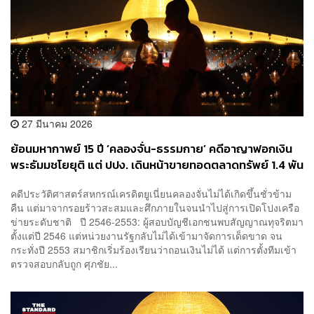
27 มีนาคม 2026
ย้อนมหากาพย์ 15 ปี ‘คลองจั่น-ธรรมกาย’ คดีอาญาฟอกเงิน
พระธัมมชโยยุติ แต่ ปปง. เดินหน้าขายทอดตลาดทรัพย์ 1.4 พัน
ล้านคืนเหยื่อ
คดีประวัติศาสตร์สหกรณ์เครดิตยูเนี่ยนคลองจั่นไม่ได้เกิดขึ้นชั่วข้าม
คืน แต่มาจากรอยร้าวสะสมและศึกภายในจนนำไปสู่การเปิดโปงเครือ
ข่ายระดับชาติ ปี 2546-2553: ผู้สอบบัญชีเอกชนพบสัญญาณทุจริตมา
ตั้งแต่ปี 2546 แต่หน่วยงานรัฐกลับไม่ได้เข้ามาจัดการเด็ดขาด จน
กระทั่งปี 2553 สมาชิกเริ่มร้องเรียนว่าถอนเงินไม่ได้ แต่การตั้งทีมเข้า
ตรวจสอบกลับถูก ศุภชัย...