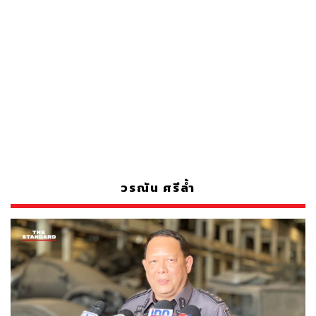
วรณัน ศรีล้ำ