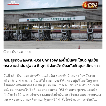
21 มีนาคม 2026
กรมธุรกิจพลังงาน-DSI บุกตรวจคลังน้ำมันพระโขนง คุมเข้ม
กระจายน้ำมัน ปูพรม 8 จุด 4 จังหวัด ป้องกันกักตุน-เช็กราคา
ป้าย
วันนี้ (21 มีนาคม) ฉัตรชัย คุณโลหิต รองอธิบดีกรมธุรกิจพลังงาน
พร้อมด้วย พ.ต.ต. วรณัน ศรีล้ำ ผอ.กองคดีคุ้มครองผู้บริโภคในฐานะ
โฆษกกรมสอบสวนคดีพิเศษ (DSI) และ ร.ต.อ. เขมชาติ ประกายหงษ์
มณี ผอ.กองเทคโนโลยีและสารสนเทศ DSI ร่วมประชุมวางแผนนำ
กำลังกว่า 50 นาย เข้าตรวจสอบคลังน้ำมัน พระโขนง ถนนอาจณรงค์
เขตคลองเตย ภายหลังนายกรัฐมนตรีมีคำสั่งให้เข้มงวดกวดขันเกี...