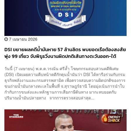
7 เมษายน 2026
DSI ขยายผลคดีน้ำมันหาย 57 ล้านลิตร พบยอดเรือต้องสงสัย
พุ่ง 99 เที่ยว จับพิรุธวิ่งนานผิดปกติเส้นทางตะวันออก-ใต้
วันนี้ (7 เมษายน) พ.ต.ต.วรณัน ศรีล้ำ โฆษกกรมสอบสวนคดีพิเศษ
(DSI) เปิดเผยความคืบหน้าคดีกักตุนน้ำมันว่า DSI ได้หารือร่วมกับกรม
ธุรกิจพลังงานและกรมสรรพสามิต เพื่อตรวจสอบความผิดปกติของการ
ขนถ่ายน้ำมันกลางทะเลในพื้นที่ จ.สุราษฎร์ธานี โดยมุ่งเน้นการนำใบ
กำกับการขนส่งและหลักฐานการเสียภาษีต้นทาง มากะทบยอดกับ
ปริมาณน้ำมันปลายทาง จากการตรวจสอบล่าสุด...