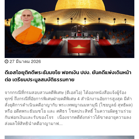
27 มีนาคม 2026
ดีเอสไอยุติคดีพระธัมมชโย ฟอกเงิน ปปง. ยันคดีแพ่งเดินหน้า
ต่อ เตรียมประมูลสมบัติธรรมกาย
จากกรณีที่กรมสอบสวนคดีพิเศษ (ดีเอสไอ) ได้ออกหนังสือแจ้งผู้ร้อง
ทุกข์ ถึงกรณีที่อัยการพิเศษฝ่ายคดีพิเศษ 4 สำนักงานอัยการสูงสุด มีคำ
สั่งยุติการดำเนินคดีอาญากับ พระเทพญาณมหามุนี (ไชยบูลย์ สุทธิผล)
หรือ อดีตพระธัมมชโย และ ศศิธร โชคประสิทธิ์ ในความผิดฐานร่วม
กันฟอกเงินและรับของโจร เนื่องจากคดีดังกล่าวได้ขาดอายุความลง
ส่งผลให้สิทธินำคดีอาญามาฟ...