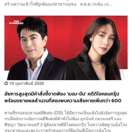
สร้างความเข้าใจที่ถูกต้องแก่สาธารณชน พ.ต.ต.วรณัน เป...
19 กุมภาพันธ์ 2026
อัยการสูงสุดมีคำสั่งชี้ขาดฟ้อง ‘แซม-มีน’ คดีดิไอคอนกรุ๊ป
พร้อมขยายผลสำนวนที่สองพบความเสียหายเพิ่มกว่า 600
ล้านบาท
ตามที่กรมสอบสวนคดีพิเศษ (DSI) ได้มีความเห็นแย้งไปยังอัยการสูงสุด
กรณีพนักงานอัยการคดีพิเศษมีคำสั่งไม่ฟ้อง ยุรนันท์ ภมรมนตรี และ
พีชญา วัฒนามนตรี 2 ผู้ต้องหาคดีดิไอคอนกรุ๊ป ในความผิดฐานฉ้อโกง
ประชาชนและพะระราชกำหนดการกู้ยืมเงินที่เป็นการฉ้อโกง