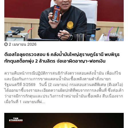
2 เมษายน 2026
ดีเอสไอลุยตรวจสอบ 6 คลังน้ำมันใหญ่สุราษฎร์ธานี พบพิรุธ
กักตุนสต็อกพุ่ง 2 ล้านลิตร จ่อเอาผิดอาญา-ฟอกเงิน
ความคืบหน้ากรณีปฏิบัติการสนธิกำลังตรวจสอบคลังน้ำมัน เพื่อแก้ไข
และป้องกันภาวะการขาดแคลนน้ำมันเชื้อเพลิงตามคำสั่งนายก
รัฐมนตรีที่ 3/2569 วันนี้ (2 เมษายน) กรมสอบสวนคดีพิเศษ (ดีเอสไอ)
ได้ออกมาชี้แจงรายละเอียดความผิดปกติที่พบจากการลงพื้นที่ ซึ่งส่อเค้า
ว่าอาจมีการกักตุนและประวิงการจำหน่ายน้ำมันเชื้อเพลิง สืบเนื่องจาก
เมื่อวันที่ 1 เมษายนที่ผ่...