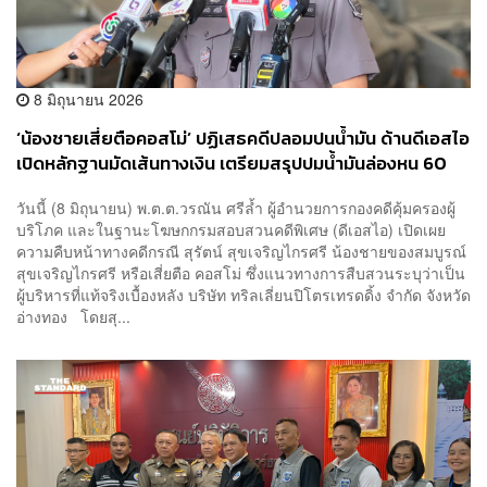
8 มิถุนายน 2026
‘น้องชายเสี่ยตือคอสโม่’ ปฏิเสธคดีปลอมปนน้ำมัน ด้านดีเอสไอ
เปิดหลักฐานมัดเส้นทางเงิน เตรียมสรุปปมน้ำมันล่องหน 60
ล้านลิตร ศุกร์นี้
วันนี้ (8 มิถุนายน) พ.ต.ต.วรณัน ศรีล้ำ ผู้อำนวยการกองคดีคุ้มครองผู้
บริโภค และในฐานะโฆษกกรมสอบสวนคดีพิเศษ (ดีเอสไอ) เปิดเผย
ความคืบหน้าทางคดีกรณี สุรัตน์ สุขเจริญไกรศรี น้องชายของสมบูรณ์
สุขเจริญไกรศรี หรือเสี่ยตือ คอสโม่ ซึ่งแนวทางการสืบสวนระบุว่าเป็น
ผู้บริหารที่แท้จริงเบื้องหลัง บริษัท ทริลเลี่ยนปิโตรเทรดดิ้ง จำกัด จังหวัด
อ่างทอง โดยสุ...