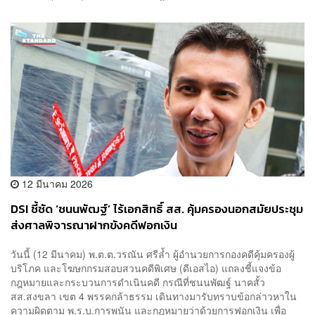
12 มีนาคม 2026
​DSI ชี้ชัด ‘ชนนพัฒฐ์’ ไร้เอกสิทธิ์ สส. คุ้มครองนอกสมัยประชุม
ส่งศาลพิจารณาฝากขังคดีฟอกเงิน
วันนี้ (12 มีนาคม) พ.ต.ต.วรณัน ศรีล้ำ ผู้อำนวยการกองคดีคุ้มครองผู้
บริโภค และโฆษกกรมสอบสวนคดีพิเศษ (ดีเอสไอ) แถลงชี้แจงข้อ
กฎหมายและกระบวนการดำเนินคดี กรณีที่ชนนพัฒฐ์ นาคสั้ว
สส.สงขลา เขต 4 พรรคกล้าธรรม เดินทางมารับทราบข้อกล่าวหาใน
ความผิดตาม พ.ร.บ.การพนัน และกฎหมายว่าด้วยการฟอกเงิน เพื่อ