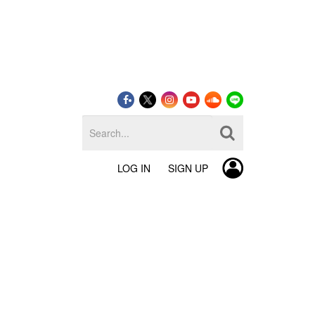
LOG IN
SIGN UP