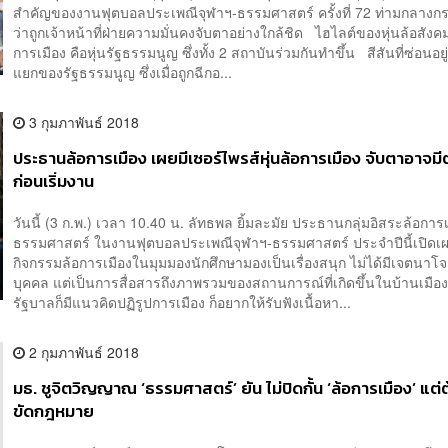
สำคัญของงานฟุตบอลประเพณีจุฬาฯ-ธรรมศาสตร์ ครั้งที่ 72 ท่ามกลางก
ว่าถูกเจ้าหน้าที่ฝ่ายความมั่นคงจับตาอย่างใกล้ชิด ไฮไลต์ของหุ่นล้อสังค
การเมือง คือหุ่นรัฐธรรมนูญ ซึ่งทั้ง 2 สถาบันร่วมกันทำขึ้น สีสันที่ซ่อนอยู
แยกของรัฐธรรมนูญ ซึ่งเมื่อถูกฉีกอ...
3 กุมภาพันธ์ 2018
ประธานล้อการเมือง เผยมีเซอร์ไพรส์หุ่นล้อการเมือง จับตาอาจมี
ก่อนเริ่มงาน
วันนี้ (3 ก.พ.) เวลา 10.40 น. ลัทธพล ยิ้มละมัย ประธานกลุ่มอิสระล้อการ
ธรรมศาสตร์ ในงานฟุตบอลประเพณีจุฬาฯ-ธรรมศาสตร์ ประจำปีนี้เปิดเผ
กิจกรรมล้อการเมืองในมุมมองนักศึกษามองเป็นเรื่องสนุก ไม่ได้มีเจตนาโจ
บุคคล แต่เป็นการสื่อสารถึงภาพรวมของสถานการณ์ที่เกิดขึ้นในบ้านเมือง 
รัฐบาลก็มีแนวคิดปฏิรูปการเมือง ก็อยากให้รับฟังเนื้อหา...
2 กุมภาพันธ์ 2018
มธ. ชูจิตวิญญาณ ‘ธรรมศาสตร์’ ยัน ไม่ปิดกั้น ‘ล้อการเมือง’ แต่ต
ขัดกฎหมาย