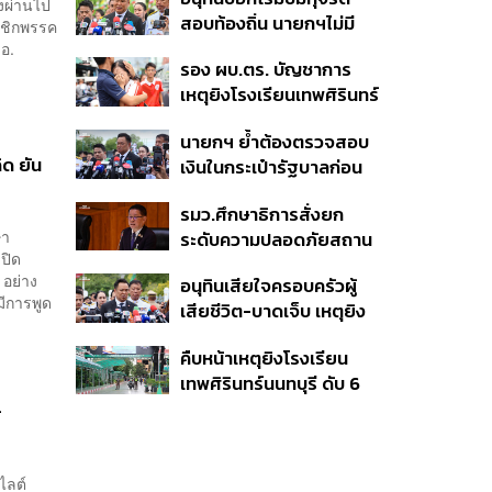
ังผ่านไป
สอบท้องถิ่น นายกฯไม่มี
มาชิกพรรค
หน้าที่ดู TOR แต่มีหน้าที่หา
.อ.
รอง ผบ.ตร. บัญชาการ
คนผิดมาลงโทษ
เหตุยิงโรงเรียนเทพศิรินทร์
นนทบุรี สั่งค้นหา 2 รอบ
นายกฯ ย้ำต้องตรวจสอบ
ยืนยันไร้คนติดค้าง พบศพ
ิด ยัน
เงินในกระเป๋ารัฐบาลก่อน
ปู่-ย่าที่บ้านพักผู้ก่อเหตุ
เคาะลุยไทยช่วยไทย พลัส
รมว.ศึกษาธิการสั่งยก
เฟส 2 หรือปรับเกณฑ์
ษา
ระดับความปลอดภัยสถาน
50:50 ยันเงินคงคลัง
เปิด
ศึกษาทั่วประเทศ ขอหยุด
รัฐบาลแข็งแรง
 อย่าง
อนุทินเสียใจครอบครัวผู้
แชร์เพื่อระงับพฤติกรรม
มีการพูด
เสียชีวิต-บาดเจ็บ เหตุยิง
เลียนแบบ หลังเหตุยิงใน
ใน รร. สั่งเยียวยาจิตใจ
โรงเรียน
คืบหน้าเหตุยิงโรงเรียน
เดินหน้าแก้ กม.คุมอาวุธปืน
เทพศิรินทร์นนทบุรี ดับ 6
ชี้ผู้ปกครองต้องร่วมรับผิด
ศพ โฆษก ตร. เร่งสอบปม
ชอบ
์
ขโมยปืนปู่ก่อเหตุ
ไลต์