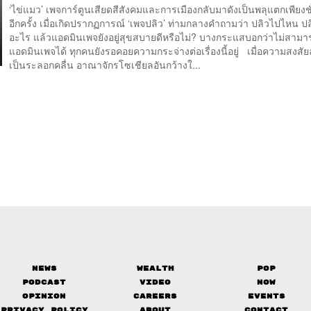
‘ไข่แมว’ เพจการ์ตูนเสียดสีสังคมและการเมืองกลับมาดังเป็นพลุแตกเพียงชั
อีกครั้ง เมื่อเกิดปรากฏการณ์ ‘เพจปลิว’ ท่ามกลางคำถามว่า ปลิวไปไหน ป
อะไร แล้วแอดมินเพจยังอยู่สุขสบายดีหรือไม่? บางกระแสบอกว่าไม่สามา
แอดมินเพจได้ ทุกคนยังรอคอยความกระจ่างต่อเรื่องนี้อยู่ เมื่อความสงสั
เป็นระลอกคลื่น อาณาจักรโซเชียลอันกว้างใ...
News
Wealth
Pop
Podcast
Video
Now
Opinion
Careers
Events
Privacy Policy
About
Contact