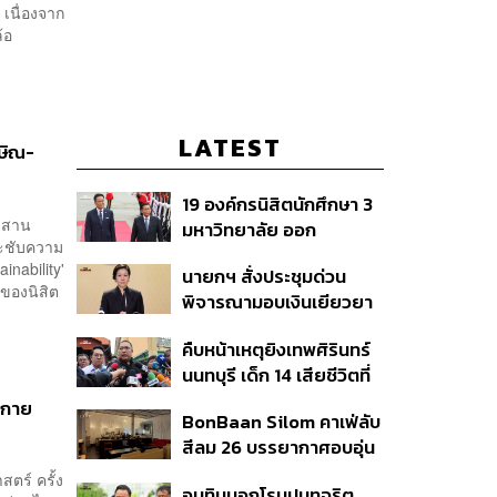
 เนื่องจาก
้อ
LATEST
ษิณ-
19 องค์กรนิสิตนักศึกษา 3
อลสาน
มหาวิทยาลัย ออก
ระชับความ
แถลงการณ์ร่วม ค้าน
inability'
นายกฯ สั่งประชุมด่วน
รัฐบาลต้อนรับ ‘มิน อ่อง
ของนิสิต
พิจารณามอบเงินเยียวยา
หล่าย’
เหตุยิงใน รร. เสียชีวิต 1
คืบหน้าเหตุยิงเทพศิรินทร์
ลบ. ทุพพลภาพ 7 แสนบาท
นนทบุรี เด็ก 14 เสียชีวิตที่
บาดเจ็บสาหัส 2 แสนบาท
โรงพยาบาล สธ. ยืนยันครู
บาดเจ็บเล็กน้อย 1 แสน
สกาย
BonBaan Silom คาเฟ่ลับ
เสียชีวิต 5 ราย เจ็บ 22
บาท
สีลม 26 บรรยากาศอบอุ่น
ราย
เหมือนบ้าน
ตร์ ครั้ง
อนุทินบอกโรมปมทุจริต