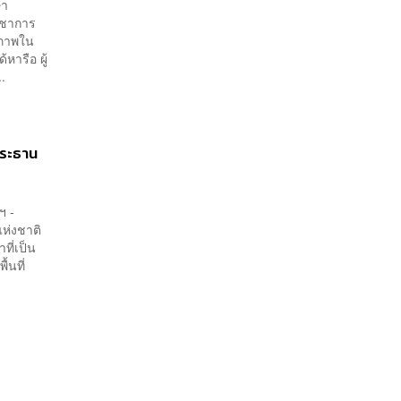
ษา
ิชาการ
ีภาพใน
หารือ ผู้
.
ประธาน
ฯ -
ห่งชาติ
ที่เป็น
้นที่