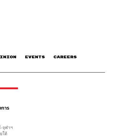
INION
EVENTS
CAREERS
บการ
์-จุฬาฯ
ยใต้