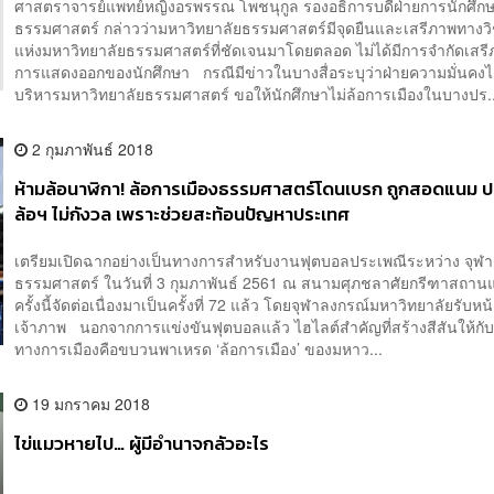
ศาสตราจารย์แพทย์หญิงอรพรรณ โพชนุกูล รองอธิการบดีฝ่ายการนักศึก
ธรรมศาสตร์ กล่าวว่ามหาวิทยาลัยธรรมศาสตร์มีจุดยืนและเสรีภาพทางว
แห่งมหาวิทยาลัยธรรมศาสตร์ที่ชัดเจนมาโดยตลอด ไม่ได้มีการจำกัดเสร
การแสดงออกของนักศึกษา กรณีมีข่าวในบางสื่อระบุว่าฝ่ายความมั่นคงได้
บริหารมหาวิทยาลัยธรรมศาสตร์ ขอให้นักศึกษาไม่ล้อการเมืองในบางปร..
2 กุมภาพันธ์ 2018
ห้ามล้อนาฬิกา! ล้อการเมืองธรรมศาสตร์โดนเบรก ถูกสอดแนม 
ล้อฯ ไม่กังวล เพราะช่วยสะท้อนปัญหาประเทศ
เตรียมเปิดฉากอย่างเป็นทางการสำหรับงานฟุตบอลประเพณีระหว่าง จุฬา
ธรรมศาสตร์ ในวันที่ 3 กุมภาพันธ์ 2561 ณ สนามศุภชลาศัยกรีฑาสถานแ
ครั้งนี้จัดต่อเนื่องมาเป็นครั้งที่ 72 แล้ว โดยจุฬาลงกรณ์มหาวิทยาลัยรับหน้า
เจ้าภาพ นอกจากการแข่งขันฟุตบอลแล้ว ไฮไลต์สำคัญที่สร้างสีสันให้กับพื
ทางการเมืองคือขบวนพาเหรด ‘ล้อการเมือง’ ของมหาว...
19 มกราคม 2018
ไข่แมวหายไป… ผู้มีอำนาจกลัวอะไร