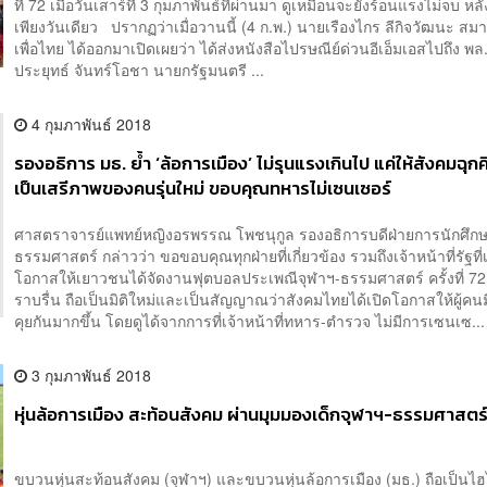
ที่ 72 เมื่อวันเสาร์ที่ 3 กุมภาพันธ์ที่ผ่านมา ดูเหมือนจะยังร้อนแรงไม่จบ หล
เพียงวันเดียว ปรากฏว่าเมื่อวานนี้ (4 ก.พ.) นายเรืองไกร ลีกิจวัฒนะ ส
เพื่อไทย ได้ออกมาเปิดเผยว่า ได้ส่งหนังสือไปรษณีย์ด่วนอีเอ็มเอสไปถึง พล
ประยุทธ์ จันทร์โอชา นายกรัฐมนตรี ...
4 กุมภาพันธ์ 2018
รองอธิการ มธ. ย้ำ ‘ล้อการเมือง’ ไม่รุนแรงเกินไป แค่ให้สังคมฉุกค
เป็นเสรีภาพของคนรุ่นใหม่ ขอบคุณทหารไม่เซนเซอร์
ศาสตราจารย์แพทย์หญิงอรพรรณ โพชนุกูล รองอธิการบดีฝ่ายการนักศึก
ธรรมศาสตร์ กล่าวว่า ขอขอบคุณทุกฝ่ายที่เกี่ยวข้อง รวมถึงเจ้าหน้าที่รัฐที่
โอกาสให้เยาวชนได้จัดงานฟุตบอลประเพณีจุฬาฯ-ธรรมศาสตร์ ครั้งที่ 72
ราบรื่น ถือเป็นมิติใหม่และเป็นสัญญาณว่าสังคมไทยได้เปิดโอกาสให้ผู้คน
คุยกันมากขึ้น โดยดูได้จากการที่เจ้าหน้าที่ทหาร-ตำรวจ ไม่มีการเซนเซ...
3 กุมภาพันธ์ 2018
หุ่นล้อการเมือง สะท้อนสังคม ผ่านมุมมองเด็กจุฬาฯ-ธรรมศาสตร
ขบวนหุ่นสะท้อนสังคม (จุฬาฯ) และขบวนหุ่นล้อการเมือง (มธ.) ถือเป็นไฮ