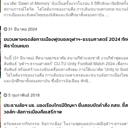
แนวคิด ‘Dawn of Memory’ นับเป็นครั้งแรกในรอบ 5 ปีที่กลับมาจัดอีกครั้ง
สถานการณ์โควิด ไฮไลต์แรกของงานคือ การเดินขบวนพาเหรด ขบวนล
การเมืองและสังคมไทยของนิสิตและนักศึกษาทั้งสองสถาบัน ...
31 มีนาคม 2024
ขบวนพาเหรดล้อการเมืองฟุตบอลจุฬาฯ-ธรรมศาสตร์ 2024 ทัก
พิธาโดนหมด
วันนี้ (31 มีนาคม) ที่สนามศุภชลาศัย สนามกีฬาแห่งชาติ งานกีฬาฟุตบ
สัมพันธ์ 'จุฬาฯ-ธรรมศาสตร์' CU-TU Unity Football Match 2024 เพื่อก
สัมพันธ์ พร้อมสร้างแรงขับเคลื่อนทางสังคม ภายใต้แนวคิด 'Unity to Susta
ไฮไลต์แรกของงานคือ การเดินขบวนพาเหรดและขบวนล้อการเมืองไทย
และนักศึกษาทั้งสองสถาบัน ซึ่งมีการล้อเลียน ทักษิ...
5 กุมภาพันธ์ 2018
ประธานล้อฯ มธ. มองเรืองไกรมีปัญหา ยื่นสอบขัดคำสั่ง คสช. ชี้
วอล์ก-ล้อการเมืองคือเสรีภาพ
ควันหลงจากกิจกรรม ‘ล้อการเมือง’ ในงานฟุตบอลประเพณีจุฬาฯ-ธรรมศาส