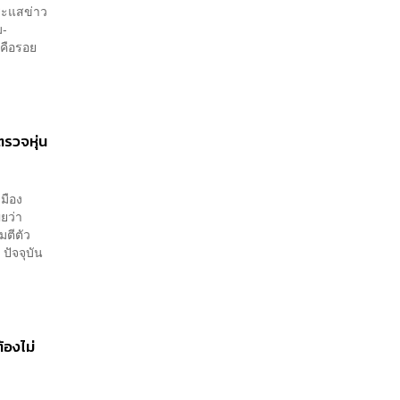
ระแสข่าว
ม-
่คือรอย
ตรวจหุ่น
เมือง
ยว่า
มตีตัว
ปัจจุบัน
้องไม่