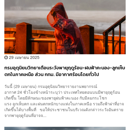
29 เมษายน 2025
กรมอุตุนิยมวิทยาเตือนระวังพายุฤดูร้อน-ฝนฟ้าคะนอง-ลูกเห็บ
ตกในภาคเหนือ ส่วน กทม. มีอากาศร้อนโดยทั่วไป
วันนี้ (29 เมษายน) กรมอุตุนิยมวิทยารายงานพยากรณ์
อากาศ 24 ชั่วโมงข้างหน้าระบุว่า ประเทศไทยตอนบนมีพายุฤดูร้อน
เกิดขึ้น โดยมีลักษณะของพายุฝนฟ้าคะนอง กับมีลมกระโชก
แรง ลูกเห็บตก และฝนตกหนักบางแห่งในภาคเหนือ รวมถึงฟ้าผ่าที่อาจ
เกิดขึ้นได้บางพื้นที่ ขอให้ประชาชนในบริเวณดังกล่าวระวังอันตราย
จากพายุฤดูร้อนที่อาจจ...