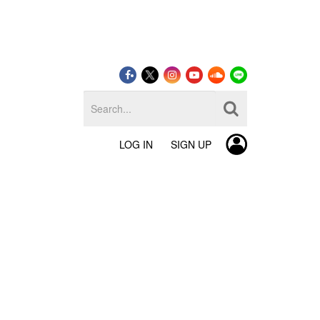
LOG IN
SIGN UP