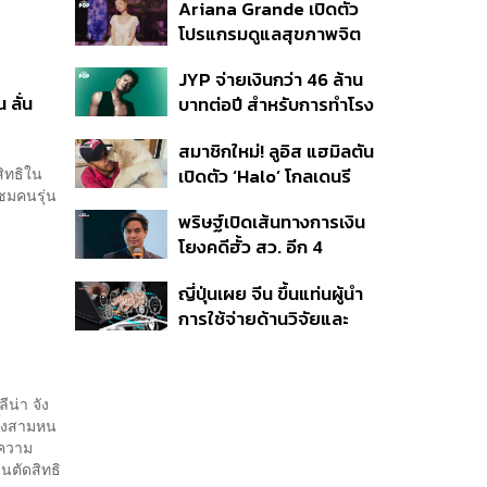
Ariana Grande เปิดตัว
โปรแกรมดูแลสุขภาพจิต
สำหรับคนในอุตสาหกรรม
JYP จ่ายเงินกว่า 46 ล้าน
ดนตรี
 ลั่น
บาทต่อปี สำหรับการทำโรง
อาหารออร์แกนิกในบริษัท
สมาชิกใหม่! ลูอิส แฮมิลตัน
สิทธิใน
เปิดตัว ‘Halo’ โกลเดนรี
ชมคนรุ่น
ทรีฟเวอร์ตัวใหม่
พริษฐ์เปิดเส้นทางการเงิน
โยงคดีฮั้ว สว. อีก 4
จังหวัด พบ ส.อบจ.
ญี่ปุ่นเผย จีน ขึ้นแท่นผู้นำ
อำนาจเจริญโอนเงินให้เจ้า
การใช้จ่ายด้านวิจัยและ
หน้าที่ กกต. ฝ่ายสืบสวน
พัฒนาโลก กวาดสัดส่วน
งานวิจัยถูกอ้างอิงสูงสุด
แซงสหรัฐฯ
ีน่า จัง
ั้งสามหน
้ความ
นตัดสิทธิ