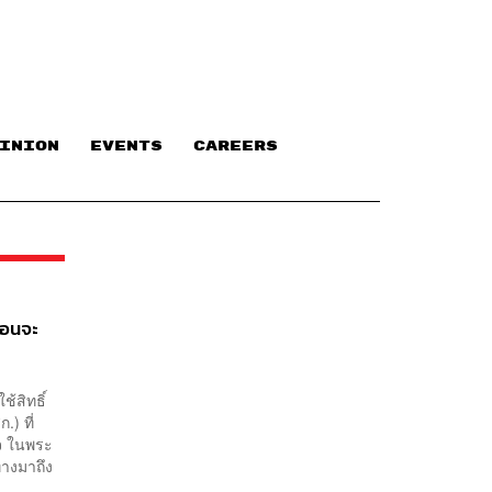
INION
EVENTS
CAREERS
ก่อนจะ
ช้สิทธิ์
) ที่
ิจ ในพระ
างมาถึง