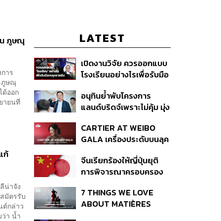
LATEST
น ภูษณุ
เปิดงานวิจัย ควรออกแบบ
องการ
โรงเรียนอย่างไรเพื่อรับมือ
-ภูษณุ
เหตุกราดยิง
ได้ออก
อนุทินย้ำพับโครงการ
ยายนที่
แลนด์บริดจ์เพราะไม่คุ้ม มุ่ง
พัฒนา Missing Link
CARTIER AT WEIBO
รองรับอ่าวไทย-อันดามัน
GALA เครื่องประดับบนลุค
พรมแดงของแขกคน
แก้
จีนเรียกร้องให้ญี่ปุ่นยุติ
สำคัญ
การพิจารณาครอบครอง
อาวุธนิวเคลียร์
ีน่าจัง
7 THINGS WE LOVE
้สมัครรับ
ABOUT MATIÈRES
นต์กล่าว
FÉCALES
ว่า น้ำ