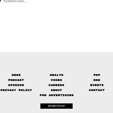
รับสมัครเลือก...
News
Wealth
Pop
Podcast
Video
Now
Opinion
Careers
Events
Privacy Policy
About
Contact
FOR ADVERTISING
MEMBERSHIP