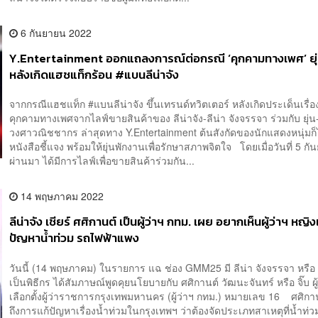
6 กันยายน 2022
Y.Entertainment ออกแถลงการณ์ต่อกรณี ‘คุกคามทางเพศ’ ยุ่
หลังเกิดแฮชแท็กร้อน #แบนลีน่าจัง
จากกรณีแฮชแท็ก #แบนลีน่าจัง ขึ้นเทรนด์ทวิตเตอร์ หลังเกิดประเด็นเรื่
คุกคามทางเพศจากไลฟ์ขายสินค้าของ ลีน่าจัง-ลีน่า จังจรรจา ร่วมกับ ยุ่น
วงศาวณิชชากร ล่าสุดทาง Y.Entertainment ต้นสังกัดของนักแสดงหนุ่มก็
หนังสือชี้แจง พร้อมให้ยุ่นพักงานเพื่อรักษาสภาพจิตใจ โดยเมื่อวันที่ 5 กัน
ผ่านมา ได้มีการไลฟ์เพื่อขายสินค้าร่วมกัน...
14 พฤษภาคม 2022
ลีน่าจัง เชียร์ ศศิกานต์ เป็นผู้ว่าฯ กทม. เผย อยากเห็นผู้ว่าฯ หญิง
ปัญหาน้ำท่วม รถไฟฟ้าแพง
วันนี้ (14 พฤษภาคม) ในรายการ แฉ ช่อง GMM25 มี ลีน่า จังจรรจา หรือ ล
เป็นพิธีกร ได้สัมภาษณ์พูดคุยนโยบายกับ ศศิกานต์ วัฒนะจันทร์ หรือ จิ๊บ ผู
เลือกตั้งผู้ว่าราชการกรุงเทพมหานคร (ผู้ว่าฯ กทม.) หมายเลข 16 ศศิกา
ถึงการแก้ปัญหาเรื่องน้ำท่วมในกรุงเทพฯ ว่าต้องจัดประเภทสาเหตุที่น้ำท่วม