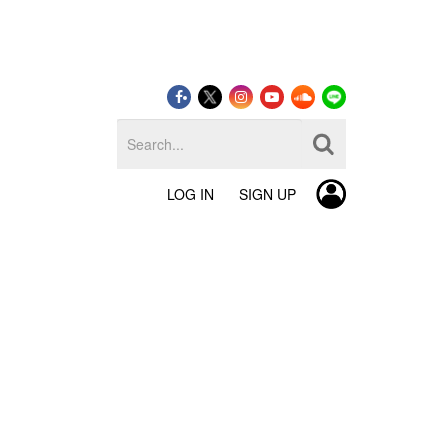
LOG IN
SIGN UP