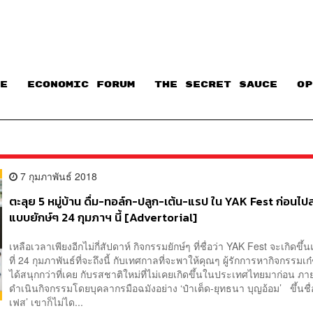
E
ECONOMIC FORUM
THE SECRET SAUCE​
OP
7 กุมภาพันธ์ 2018
ตะลุย 5 หมู่บ้าน ดื่ม-ทอล์ก-ปลูก-เต้น-แรป ใน YAK Fest ก่อนไป
แบบยักษ์ๆ 24 กุมภาฯ นี้ [Advertorial]
เหลือเวลาเพียงอีกไม่กี่สัปดาห์ กิจกรรมยักษ์ๆ ที่ชื่อว่า YAK Fest จะเกิดขึ้
ที่ 24 กุมภาพันธ์ที่จะถึงนี้ กับเทศกาลที่จะพาให้คุณๆ ผู้รักการหากิจกรรมเก๋
ได้สนุกกว่าที่เคย กับรสชาติใหม่ที่ไม่เคยเกิดขึ้นในประเทศไทยมาก่อน ภา
ดำเนินกิจกรรมโดยบุคลากรมือฉมังอย่าง ‘ป๋าเต็ด-ยุทธนา บุญอ้อม’ ขึ้นชื่อว
เฟส’ เขาก็ไม่ได...