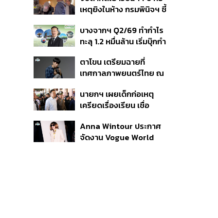
สิกวิดีโอ
เหตุยิงในห้าง กรมพินิจฯ ชี้
ประพฤติดี-รับการรักษาต่อ
บางจากฯ Q2/69 ทำกำไร
เนื่อง ประเมินปล่อยตัว
ทะลุ 1.2 หมื่นล้าน เริ่มบุ๊กกำ
ไร ‘SAF’ เชิงพาณิชย์ครั้ง
ตาโขน เตรียมฉายที่
แรก หนุนรายได้ครึ่งปีทะลุ
เทศกาลภาพยนตร์ไทย ณ
3.2 แสนล้าน
ประเทศบราซิล
นายกฯ เผยเด็กก่อเหตุ
เครียดเรื่องเรียน เชื่อ
เตรียมการเป็นขั้นตอน ชี้มี
Anna Wintour ประกาศ
กระสุนอีกกว่า 30 นัด หาก
จัดงาน Vogue World
ไม่จบชีวิตตัวเองอาจสูญ
2027 ที่ซานฟรานซิสโก
เสียเพิ่ม