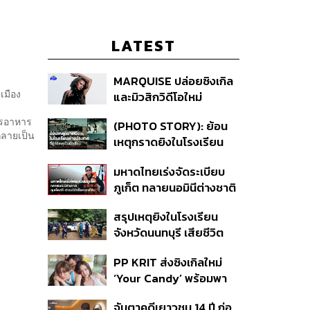
LATEST
MARQUISE ปล่อยซิงเกิล
เมือง
และมิวสิกวิดีโอใหม่
ัน
IRONIC ที่เสียดสีความ
ารอาหาร
(PHOTO STORY): ย้อน
สัมพันธ์สุด Toxic
กลายเป็น
เหตุกราดยิงในโรงเรียน
ต่างประเทศ ที่ผู้ก่อเหตุเป็น
มหาดไทยเร่งจัดระเบียบ
นักเรียน
ภูเก็ต ทลายนอมินีต่างชาติ
คุมเจ็ตสกี สางบริษัทฮุบ
สรุปเหตุยิงในโรงเรียน
ที่ดิน เคลียร์ใบอนุญาต
จังหวัดนนทบุรี เสียชีวิต
โรงแรมค้าง 7 ปี
รวม 8 ราย โฆษก ตร. เผย
PP KRIT ส่งซิงเกิลใหม่
ปมค้นประวัติคดีกราดยิงที่
‘Your Candy’ พร้อมพา
สหรัฐฯ
ต้าเหนิง และ ณิชา ร่วมมิว
จับตาคดีเยาวชน 14 ปี ก่อ