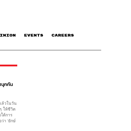
INION
EVENTS
CAREERS
สนุกกัน
นแล้วในวัน
ๆ ให้ชีวิต
ยใต้การ
่า ‘ยักษ์