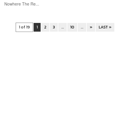
Nowhere The Re...
1 of 19
1
2
3
...
10
...
»
LAST »