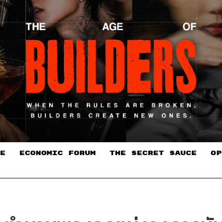
E
ECONOMIC FORUM
THE SECRET SAUCE​
OP