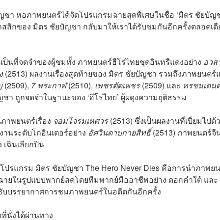
ญชา หอภาพยนตร์ได้จัดโปรแกรมฉายสุดพิเศษในชื่อ ‘มิตร ชัยบัญ
สสิกของ มิตร ชัยบัญชา กลับมาให้เราได้รับชมกันอีกครั้งตลอดเด
ป็นที่จดจำของผู้ชมทั้ง ภาพยนตร์ฮีโร่ไทยชุดอินทรีแดงอย่าง
อวส
ง
(2513) ผลงานเรื่องสุดท้ายของ มิตร ชัยบัญชา รวมถึงภาพยนตร์
่
(2509),
7 พระกาฬ
(2510),
เพชรตัดเพชร
(2509) และ
ทรชนเดน
บัญชา ถูกจดจำในฐานะของ ‘ฮีโร่ไทย’ ผู้ผดุงความยุติธรรม
นภาพยนตร์เรื่อง
จอมโจรมเหศวร
(2513) ซึ่งเป็นผลงานที่เปี่ยมไปด้
านระดับโกอินเตอร์อย่าง
อัศวินดาบกายสิทธิ์
(2513) ภาพยนตร์จี
ง เฉินเลียกปิน
้ในโปรแกรม มิตร ชัยบัญชา The Hero Never Dies คือการนำภาพยน
ฉายในรูปแบบพากย์สดโดยทีมพากย์มืออาชีพอย่าง ดอกคำใต้ และ
ึมซับบรรยากาศการชมภาพยนตร์ในอดีตกันอีกครั้ง
่นั่งได้ผ่านทาง