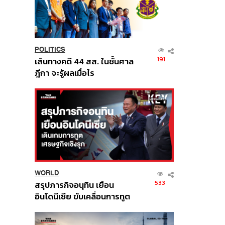
POLITICS
191
เส้นทางคดี 44 สส. ในชั้นศาล
ฎีกา จะรู้ผลเมื่อไร
WORLD
533
สรุปภารกิจอนุทิน เยือน
อินโดนีเซีย ขับเคลื่อนการทูต
เศรษฐกิจเชิงรุก ประกาศหุ้น
ส่วนยุทธศาสตร์ไทย –