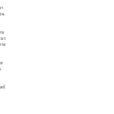
ชา
ือน
าน
แนว
ตาย
วย
น
ตร์