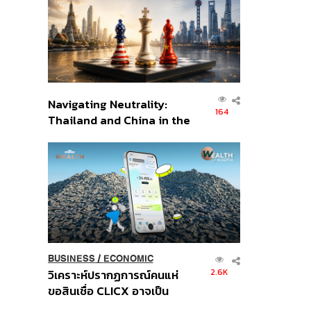
อินโดนีเซีย
Navigating Neutrality:
164
Thailand and China in the
Age of a New Global
Order
BUSINESS
/
ECONOMIC
2.6K
วิเคราะห์ปรากฏการณ์คนแห่
ขอสินเชื่อ CLICX อาจเป็น
เพียงยอดภูเขาน้ำแข็ง ของ