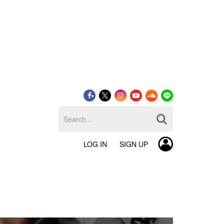
LOG IN
SIGN UP