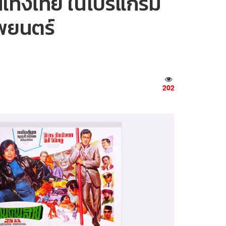
เทิงไทย ในโปรแกรม
พยนตร์
202