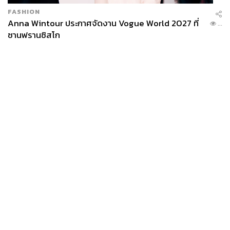
FASHION
Anna Wintour ประกาศจัดงาน Vogue World 2027 ที่
...
ซานฟรานซิสโก
News
Wealth
Pop
Podcast
Video
Now
Opinion
Careers
Events
Privacy
About
Contact
Policy
FOR
ADVERTISING
MEMBERSHIP