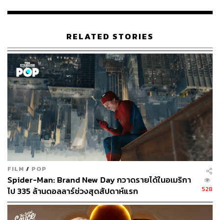
https://thestandard.co/buppesannivas-love-destiny-2/
https://thestandard.co/gdh-launched-new-7-contents-
for-2022/
RELATED STORIES
https://thestandard.co/gdh-xtraordinary-2021-lineup-
2/
TAGS:
บ๊อบบี้-นิมิตร ลักษมีพงศ์
นน-ชานน สันตินธรกุล
ภาพยนตร์
เบลล่า-ราณี แคมเปน
โป๊ป-ธนวรรธน์ วรรธนะภูติ
ไอซ์-พาริส อินทรโกมาลย์สุต
ละครโทรทัศน์
ปุ๊กกี้-ปวีณ์นุช แพ่งนคร
บุพเพสันนิวาส 2
กิ๊ก-สุวัจนี พานิชชีวะ
FILM
/
POP
Spider-Man: Brand New Day กวาดรายได้ในอเมริกา
528
ไป 335 ล้านดอลลาร์ช่วงสุดสัปดาห์แรก