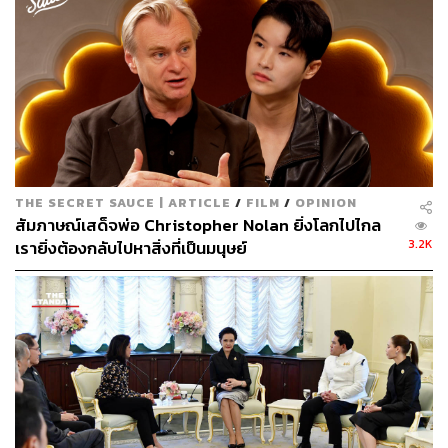
983
ABOUT THE AUTHOR
สุพัฒน์ ศิวะพรพันธ์
Content Creator ผู้หลงใหลในทุกศาสตร์และ
วัฒนธรรมของประเทศญี่ปุ่น
THE SECRET SAUCE | ARTICLE
/
FILM
/
OPINION
สัมภาษณ์เสด็จพ่อ Christopher Nolan ยิ่งโลกไปไกล
3.2K
เรายิ่งต้องกลับไปหาสิ่งที่เป็นมนุษย์