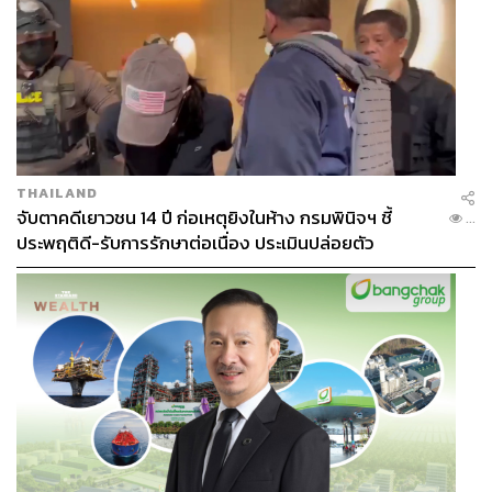
THAILAND
จับตาคดีเยาวชน 14 ปี ก่อเหตุยิงในห้าง กรมพินิจฯ ชี้
...
ประพฤติดี-รับการรักษาต่อเนื่อง ประเมินปล่อยตัว