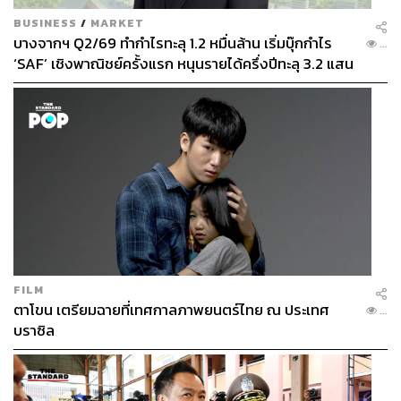
BUSINESS
/
MARKET
บางจากฯ Q2/69 ทำกำไรทะลุ 1.2 หมื่นล้าน เริ่มบุ๊กกำไร
...
‘SAF’ เชิงพาณิชย์ครั้งแรก หนุนรายได้ครึ่งปีทะลุ 3.2 แสน
ล้าน
FILM
ตาโขน เตรียมฉายที่เทศกาลภาพยนตร์ไทย ณ ประเทศ
...
บราซิล