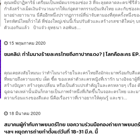
คุณหมีปาฏิหาริย์ เตรียมเป็นหมัดแรกของช่อง 3 ที่จะลุยตลาดละคร/ซีรีส์วา
กำลังสร้างเม็ดเงินจำนวนมากให้แก่อุตสาหกรรมบันเทิงไทย และกับช่องละค
มาอย่างยาวนาน นี่คืออีกหนึ่งปรากฏการณ์ที่น่าจับตามองที่สุดครั้งหนึ่งข
โทรทัศน์ไทยก็ว่าได้ ที่ช่องใหญ่เช่นนี้เริ่มปรับตัวและสร้างรสชาติใหม่ๆ 
ตัวเองกันแล้ว ป้าแจ๋ว-ยุทธนา ลอพันธ...
15 พฤษภาคม 2020
ชมคลิป: ทำไมนางร้ายละครไทยถึงทาปากแดง? | โลกคือละคร EP.
คุณเคยสงสัยไหมนะว่าทำไมนางร้ายในละครไทยถึงมักจะมาพร้อมกับสีแด
ที่หมายถึงความแซ่บ เผ็ด ซี้ด ของเหล่าตัวละครหญิงที่เรารัก นางอิจฉาผู้ที
สร้างปัญหา สร้างจุดเปลี่ยน หรือเป็นตัวแปรสำคัญในละครหลายๆ เรื่อง 
ฉูดฉาดเหล่านั้นมันก็กลายเป็นภาพจำหนึ่งที่เกิดขึ้นในจอละครไทย และม
ความร้อนแรงของสีแดง นี่คือเรื่องราวที่เราอยากให้คุณรู้ และชว...
18 มีนาคม 2020
สมาคมผู้กำกับภาพยนตร์ไทย ขอความร่วมมือกองถ่ายภาพยนตร์
ฯลฯ หยุดการถ่ายทำตั้งแต่วันที่ 18-31 มี.ค. นี้