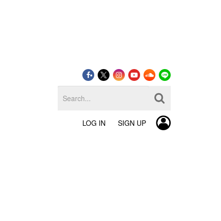
LOG IN
SIGN UP