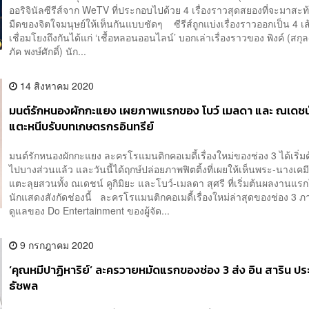
ออริจินัลซีรีส์จาก WeTV ที่ประกอบไปด้วย 4 เรื่องราวสุดสยองที่จะมาสะ
มืดของจิตใจมนุษย์ให้เห็นกันแบบชัดๆ ซีรีส์ถูกแบ่งเรื่องราวออกเป็น 4 เส้น
เชื่อมโยงถึงกันได้แก่ ‘เชื้อหลอนออนไลน์’ บอกเล่าเรื่องราวของ พิงค์ (สก
ภัค พงษ์ศักดิ์) นัก...
14 สิงหาคม 2020
มนต์รักหนองผักกะแยง เผยภาพแรกของ โบว์ เมลดา และ ณเดชน
แตะหนีบรับบทเกษตรกรอินทรีย์
มนต์รักหนองผักกะแยง ละครโรแมนติกคอเมดี้เรื่องใหม่ของช่อง 3 ได้เริ่ม
ไปบางส่วนแล้ว และวันนี้ได้ฤกษ์ปล่อยภาพฟิตติ้งที่เผยให้เห็นพระ-นางเคม
แตะลุยสวนทั้ง ณเดชน์ คูกิมิยะ และโบว์-เมลดา สุศรี ที่เริ่มต้นผลงานแ
นักแสดงสังกัดช่องนี้ ละครโรแมนติกคอเมดี้เรื่องใหม่ล่าสุดของช่อง 3 ภ
ดูแลของ Do Entertainment ของผู้จัด...
9 กรกฎาคม 2020
‘คุณหมีปาฏิหาริย์’ ละครวายหมัดแรกของช่อง 3 ส่ง อิน สาริน ป
ธัชพล