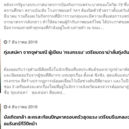
หลังจากรัฐบาลประกาศมาตรการป้องกันการแพร่ระบาดของโควิด-19 ซึ่งส
สถานศึกษา สถานบันเทิง โรงภาพยนตร์ ฯลฯ ต้องปิดตัวชั่วคราวตั้งแต่วันท
มีนาคม รวมถึงงดเว้นกิจกรรมที่มีการรวมกลุ่มและมีความเสี่ยงต่อการแพร่
จากมาตรการดังกล่าว ทำให้สมาคมผู้กำกับภาพยนตร์ไทย ได้ประกาศขอ
มือจากกองถ่ายทำทุกกองที่กำลังอยู่ในช่วงถ่ายทำ ณ ขณะ...
7 ธันวาคม 2019
ทุ่งเสน่หา จากจุฬามณี ผู้เขียน ‘กรงกรรม’ เตรียมดราม่าลั่นทุ่งต้น
ต้องยอมรับว่าจุฬามณีคือหนึ่งในนักเขียนที่บทประพันธ์ของเขาถูกนำมาด
และมีผลตอบรับจากผู้ชมที่ดีมากๆ แทบทุกเรื่อง ตั้งแต่ ชิงชัง, สุดแค้นแสนร
กรงกรรม ที่สร้างปรากฏการณ์ยอดเยี่ยมไว้เมื่อช่วงต้นปีที่ผ่านมา และในป
ช่อง 3 เตรียมส่งละครเรื่องใหม่ที่อยู่ในจักรวาลจังหวัดนครสวรรค์ออกมาสู่
ชื่อ ‘ทุ่งเสน่หา’ ทุ่งเสน่หา คือบทป...
4 ธันวาคม 2019
บังเกิดเกล้า ละครสะท้อนปัญหาครอบครัวสุดแรง เตรียมรีเมกลง
อมรินทร์ทีวีปีหน้า