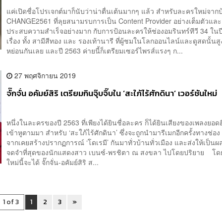
แค่เปิดชื่อโปรเจกต์มาก็นับว่าน่าตื่นเต้นมากๆ แล้ว สำหรับละครใหม่จาก
CHANGE2561 ที่ลุยสนามรบการเป็น Content Provider อย่างเต็มตัวและ
ประสบความสำเร็จอย่างมาก กับการป้อนละครให้ช่องอมรินทร์ทีวี 34 ในปีน
เรื่อง ทั้ง สามีสีทอง และ รองเท้านารี ที่ผู้ชมในโลกออนไลน์และดูสดนั้นสูงไ
หย่อนกันเลย และปี 2563 ค่ายนี้ก็เตรียมเซอร์ไพรส์แรงๆ ก...
27 พฤศจิกายน 2019
จั๊กจั่น อคัมย์สิริ เตรียมกินจุ๊บจิ๊บใน ‘สะใภ้ไร้ศักดินา’ เวอร์ชันใหม่
หนึ่งในละครของปี 2563 ที่เพียงได้ยินชื่อละคร ก็ได้ยินเสียงของเพลงยอ
เข้าหูตามมา สำหรับ ‘สะใภ้ไร้ศักดินา’ ซึ่งจะถูกนำมารีเมกอีกครั้งทางช่อง
จากเคยสร้างปรากฏการณ์ ‘โดเรมี’ กันมาทั่วบ้านทั่วเมือง และส่งให้เป็นผล
จดจำที่สุดของนักแสดงสาว เบนซ์-พรชิตา ณ สงขลา ไปโดยปริยาย โดย
ใหม่นี้จะได้ จั๊กจั่น-อคัมย์สิริ ส...
1 of 3
1
2
3
»