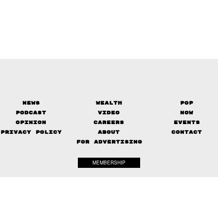
News
Wealth
Pop
Podcast
Video
Now
Opinion
Careers
Events
Privacy Policy
About
Contact
FOR ADVERTISING
MEMBERSHIP
© 2017-
2026
The Standard. All rights reserved.