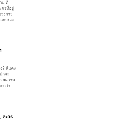
ย ที่
รที่อยู่
องวงการ
บนจอช่อง
1
ง? สีแดง
่มักจะ
ด้วยความ
ากกว่า
, ละคร