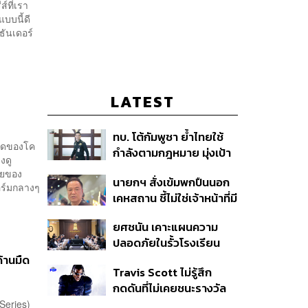
์ที่เรา
บบนี้ดี
ธันเดอร์
LATEST
ทบ. โต้กัมพูชา ย้ำไทยใช้
บาดของโค
กำลังตามกฎหมาย มุ่งเป้า
งดู
หมายทางทหาร ชี้ความเสีย
ายของ
นายกฯ สั่งเข้มพกปืนนอก
หายไทยไม่อาจลบด้วย
ฟอร์มกลางๆ
เคหสถาน ชี้ไม่ใช่เจ้าหน้าที่มี
ข้อมูลบิดเบือน
โทษอุกฉกรรจ์ ปืนถูกขโมย
ยศชนัน เคาะแผนความ
ก่อเหตุ เจ้าของร่วมรับผิด
ปลอดภัยในรั้วโรงเรียน
90 วัน ส่งนักสุขภาพจิต
้านมืด
Travis Scott ไม่รู้สึก
ดูแล-คุมเข้มคัดกรองสิ่ง
กดดันที่ไม่เคยชนะรางวัล
ผิดกฎหมาย
แกรมมี่ แม้มีชื่อเข้าชิงมา
 Series)