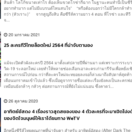
สินค้า โลโก้ขนาดเท่าไร ต้องเห็นขวดโรซ่ากี่ฉาก ในฐานะคนทำนี่เป็นซีรีส
อยากทำมาก แต่ไม่มีแบรนด์ไหนสนใจ” “หรือต้องบอกว่าไม่มีใครกล้าทำแ
กว่า (หัวเราะ)” จากสูญถึงสิบ คือซีรีส์ความยาว 4 ตอน ที่โรซ่า และทีวี 
จ...
20 มกราคม 2021
25 ละครทีวีไทยล็อตใหม่ 2564 ที่น่าจับตามอง
แม้จะเปิดตัวผังละครปี 2564 มาตั้งแต่ปลายปีที่ผ่านมา แต่เพราะการระ
วิด-19 ระลอกใหม่ เลยทำให้หลายช่องเลือกเอาละครเก่ามารีรันเพื่อหยั่งเชิ
สถานการณ์ไปก่อน กว่าที่ละครใหม่จะทยอยลงจอก็ล่วงมาถึงสัปดาห์สุดท้
เดือนมกราคมเข้าไปแล้ว ซึ่งเมื่อดูจากรายชื่อแต่ละเรื่องยังคงเป็นละคร
เหมือนยังกล้าๆ กลัวๆ ต่อสถานการณ์ที่ยังไม่แน่นอน ซึ่งคาดว่...
26 ตุลาคม 2020
อาทิตย์อัสดง 4 เรื่องราวสุดสยองของ 4 ตัวละครที่จะมาเปิดโปงด
ของจิตใจมนุษย์ให้เราได้ชมทาง WeTV
อีกหนึ่งซีรีส์ไทยคุณภาพที่น่าจับตา สำหรับ อาทิตย์อัสดง (After Dark The