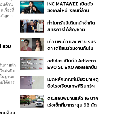
INC MATAWEE เปิดตัว
ท้อนด้าน
แล้ว 10 ครั้ง
เรื่องที่
ซิงเกิลใหม่ ‘รอบที่ล้าน
ุล-กัญญา
(Loop)’ ที่ได้ เน PERSES
ทำไมทรัมป์เดินหน้าจำกัด
มาแสดงในมิวสิกวิดีโอ
สิทธิการได้สัญชาติ
อเมริกันโดยกำเนิดอีกครั้ง
เก้า นพเก้า และ พาย รินร
แม้ศาลสูงสุดเคยตัดสิน
์ สวม
ดา เตรียมร่วมงานกันใน
คัดค้าน
‘รสกาล Enchanted
adidas เปิดตัว Adizero
Taste In Time’
ต้นถ่ายทำ
EVO SL EXO คอลเล็กชัน
ีใหม่หนีบ
พิเศษรับฤดูกาล College
รกในฐานะ
เปิดหลักเกณฑ์เยียวยาเหตุ
Football
ายใต้การ
ยิงโรงเรียนเทพศิรินทร์ฯ
เสียชีวิตรับสูงสุด 3 แสน
ตร.สอบพยานแล้ว 16 ปาก
เจ็บสูงสุด 1 แสน เยียวยา
เร่งเช็กที่มากระสุน 98 นัด
จิตใจ 5 ระดับ
ประสานครูภาษาไทยเข้าให้
ระกบจ๊อบ
ปากคำ