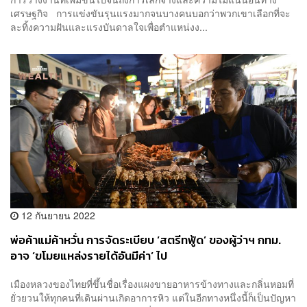
เศรษฐกิจ การแข่งขันรุนแรงมากจนบางคนบอกว่าพวกเขาเลือกที่จะ
ละทิ้งความฝันและแรงบันดาลใจเพื่อตำแหน่งง...
12 กันยายน 2022
พ่อค้าแม่ค้าหวั่น การจัดระเบียบ ‘สตรีทฟู้ด’ ของผู้ว่าฯ กทม.
อาจ ‘ขโมยแหล่งรายได้อันมีค่า’ ไป
เมืองหลวงของไทยที่ขึ้นชื่อเรื่องแผงขายอาหารข้างทางและกลิ่นหอมที่
ยั่วยวนให้ทุกคนที่เดินผ่านเกิดอาการหิว แต่ในอีกทางหนึ่งนี้ก็เป็นปัญหา