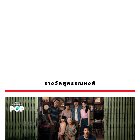
รางวัลสุพรรณหงส์