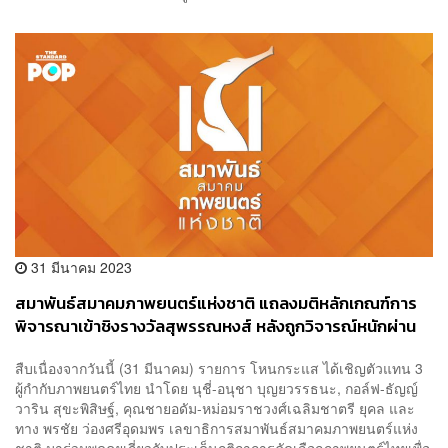
31 มีนาคม 2023
สมาพันธ์สมาคมภาพยนตร์แห่งชาติ แถลงมติหลักเกณฑ์การ
พิจารณาเข้าชิงรางวัลสุพรรณหงส์ หลังถูกวิจารณ์หนักผ่าน
#แบนสุพรรณหงส์
สืบเนื่องจากวันนี้ (31 มีนาคม) รายการ โหนกระแส ได้เชิญตัวแทน 3
ผู้กำกับภาพยนตร์ไทย นำโดย นุชี่-อนุชา บุญยวรรธนะ, กอล์ฟ-ธัญญ์
วาริน สุขะพิสิษฐ์, คุณชายอดัม-หม่อมราชวงศ์เฉลิมชาตรี ยุคล และ
ทาง พรชัย ว่องศรีอุดมพร เลขาธิการสมาพันธ์สมาคมภาพยนตร์แห่ง
ชาติ มาร่วมพูดคุยเกี่ยวกับประเด็นกติกาการคัดเลือกภาพยนตร์ไทยเพื่อ