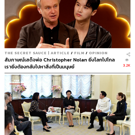
บทภาพยนตร์ยอดเยี่ยม
Blue Again
กำกับภาพยอดเยี่ยม
One for the Road วันสุดท้าย..ก่อนบายเธอ
ลำดับภาพยอดเยี่ยม
THE SECRET SAUCE | ARTICLE
/
FILM
/
OPINION
เวลา Anatomy of Time
สัมภาษณ์เสด็จพ่อ Christopher Nolan ยิ่งโลกไปไกล
3.2K
เรายิ่งต้องกลับไปหาสิ่งที่เป็นมนุษย์
บันทึกเสียงและผสมเสียงยอดเยี่ยม
One for the Road วันสุดท้าย..ก่อนบายเธอ
เพลงนำภาพยนตร์ยอดเยี่ยม
ถ้าเธอ
– STAMP & Violette Wautier (
One for the
Road วันสุดท้าย..ก่อนบายเธอ)
ดนตรีประกอบยอดเยี่ยม