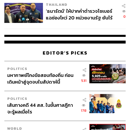
THAILAND
‘ธนารัตน์’ ให้ปากคำตำรวจไซเบอร์
0
แฉช่องโหว่ 20 หน่วยงานรัฐ ยันไร้
นัยทางการเมือง
EDITOR'S PICKS
POLITICS
มหากาพย์โกงข้อสอบท้องถิ่น ก่อน
531
เดินหน้าสู่จุดจบในสัปดาห์นี้
POLITICS
เส้นทางคดี 44 สส. ในชั้นศาลฎีกา
178
จะรู้ผลเมื่อไร
WORLD