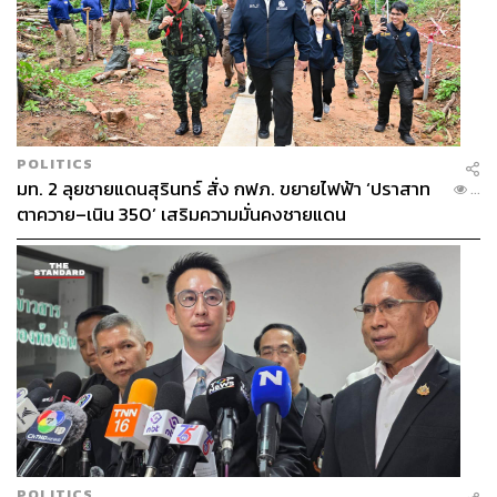
POLITICS
มท. 2 ลุยชายแดนสุรินทร์ สั่ง กฟภ. ขยายไฟฟ้า ‘ปราสาท
...
ตาควาย–เนิน 350’ เสริมความมั่นคงชายแดน
POLITICS