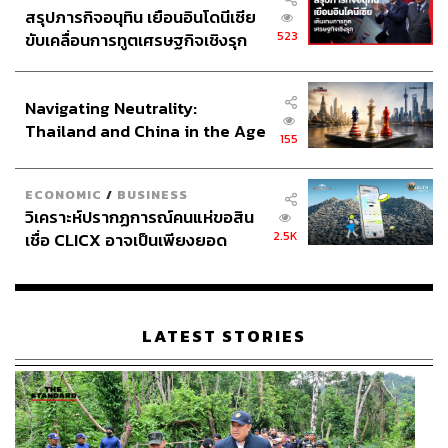
สรุปภารกิจอนุทิน เยือนอินโดนีเซีย
523
ขับเคลื่อนการทูตเศรษฐกิจเชิงรุก
ประกาศหุ้นส่วนยุทธศาสตร์ไทย –
อินโดนีเซีย
Navigating Neutrality:
Thailand and China in the Age
155
of a New Global Order
ECONOMIC
/
BUSINESS
วิเคราะห์ปรากฏการณ์คนแห่ขอสิน
2.5K
เชื่อ CLICX อาจเป็นเพียงยอด
ภูเขาน้ำแข็ง ของปัญหาหนี้ครัว
เรือนไทยที่ถูกซุกไว้
LATEST STORIES