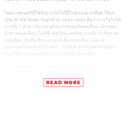
โดยภาพยนตร์ที่ได้รับรางวัลในปีนี้ไปครองมากที่สุด ได้แก่
One for the Road วันสุดท้าย..ก่อนบายเธอ
ที่คว้ารางวัลไปได้
มากถึง 7 สาขา ประกอบด้วย ภาพยนตร์ยอดเยี่ยม, นักแสดง
นำชายยอดเยี่ยม (ไอซ์ซึ-ณัฐรัตน์ นพรัตยาภรณ์), กำกับภาพ
ยอดเยี่ยม, บันทึกเสียงและผสมเสียงยอดเยี่ยม, เพลงนำ
ภาพยนตร์ยอดเยี่ยม (
ถ้าเธอ
– STAMP & Violette Wautier),
ดนตรีประกอบยอดเยี่ยม และกำกับศิลป์ยอดเยี่ยม
ขณะที่ผู้ได้รับรางวัลผู้กำกับยอดเยี่ยมของปีนี้ ได้แก่ หม่อม
หลวงพันธุ์เทวนพ เทวกุล หรือ หม่อมน้อย ผู้กำกับชั้นครูผู้ล่วง
ลับจากภาพยนตร์เรื่อง
มายาพิศวง
READ MORE
ด้านรางวัลนักแสดงนำหญิงยอดเยี่ยมปีนี้ ได้แก่ ญาญ่า-อุรัส
ยา เสปอร์บันด์ จากเรื่อง
Fast & Feel Love เร็วโหด..เหมือน
โกรธเธอ
, รางวัลนักแสดงสมทบชายยอดเยี่ยม ได้แก่ พีช-พชร
จิราธิวัฒน์ จากเรื่อง
OMG! รักจังวะ..ผิดจังหวะ
และรางวัลนัก
แสดงสมทบหญิงยอดเยี่ยม ได้แก่ แพร-อสมาภรณ์ สมัครพันธ์