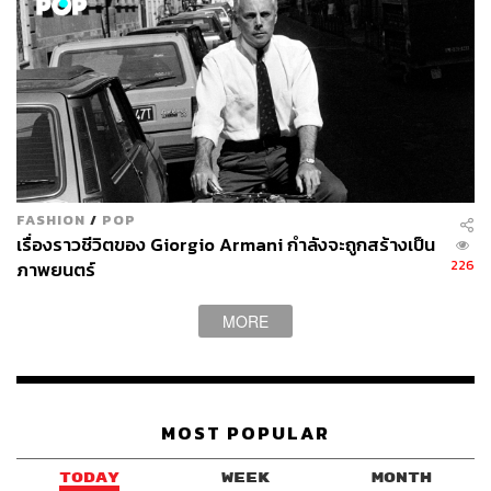
ภาพยนตร์ไทยยอดนิยม (Most Popular Thai Film)
เฟื่อน
รางวัลสุพรรณหงส์เกียรติยศ
นคร วีระประวัติ
รางวัลส่งเสริมวัฒนธรรมไทยยอดเยี่ยม
FASHION
/
POP
เรื่องราวชีวิตของ Giorgio Armani กำลังจะถูกสร้างเป็น
บุพเพสันนิวาส 2
226
ภาพยนตร์
TAGS:
ภาพยนตร์
รางวัลสุพรรณหงส์
One For The Road
MORE
ภาพยนตร์ยอดเยี่ยม
MOST POPULAR
TODAY
WEEK
MONTH