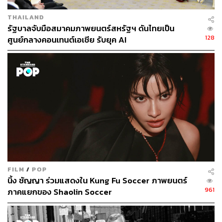
One for the Road วันสุดท้าย..ก่อนบายเธอ
THAILAND
รัฐบาลจับมือสมาคมภาพยนตร์สหรัฐฯ ดันไทยเป็น
กำกับศิลป์ยอดเยี่ยม
128
ศูนย์กลางคอนเทนต์เอเชีย รับยุค AI
One for the Road วันสุดท้าย..ก่อนบายเธอ
ออกแบบเครื่องแต่งกายยอดเยี่ยม
มายาพิศวง
เทคนิคพิเศษการแต่งหน้ายอดเยี่ยม
พี่นาค 3
เทคนิคการสร้างภาพพิเศษยอดเยี่ยม
FILM
/
POP
บุพเพสันนิวาส 2
นิ้ง ชัญญา ร่วมแสดงใน Kung Fu Soccer ภาพยนตร์
961
ภาคแยกของ Shaolin Soccer
ภาพยนตร์สารคดียอดเยี่ยม
SCALA ที่ระลึกรอบสุดท้าย