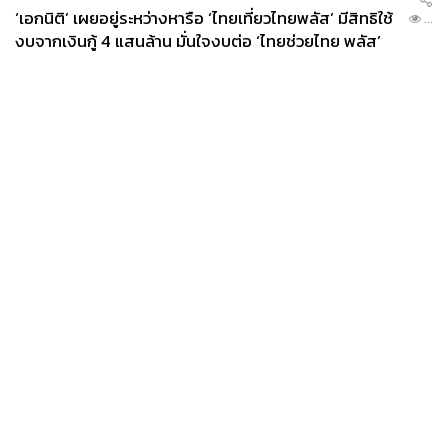
‘เอกนิติ’ เผยอยู่ระหว่างหารือ ‘ไทยเที่ยวไทยพลัส’ มีสิทธิใช้
...
งบจากเงินกู้ 4 แสนล้าน มั่นใจงบต่อ ‘ไทยช่วยไทย พลัส’
เฟส 2 มีเพียงพอ
News
Wealth
Pop
Podcast
Video
Now
Opinion
Careers
Events
Privacy
About
Contact
Policy
FOR
ADVERTISING
MEMBERSHIP