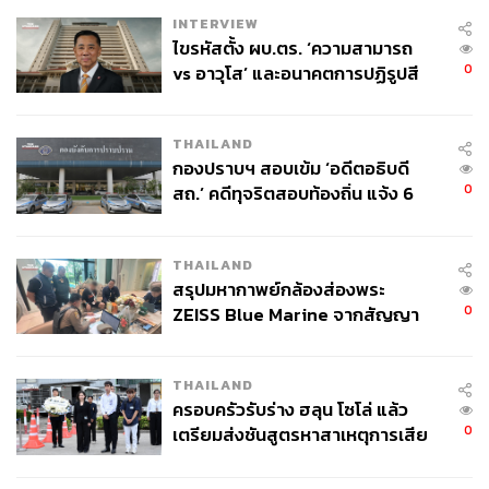
INTERVIEW
849
ไขรหัสตั้ง ผบ.ตร. ‘ความสามารถ
0
vs อาวุโส’ และอนาคตการปฏิรูปสี
กากี กับ พล.ต.อ. เอก อังสนานนท์
ABOUT THE AUTHOR
THAILAND
สุพัฒน์ ศิวะพรพันธ์
กองปราบฯ สอบเข้ม ‘อดีตอธิบดี
Content Creator ผู้หลงใหลในทุกศาสตร์และ
0
สถ.’ คดีทุจริตสอบท้องถิ่น แจ้ง 6
วัฒนธรรมของประเทศญี่ปุ่น
ข้อหาหนัก จ่อชง ป.ป.ช. 12 ส.ค. นี้
THAILAND
สรุปมหากาพย์กล้องส่องพระ
0
ZEISS Blue Marine จากสัญญา
ผลิต 8.3 ล้าน สู่ข้อพิพาท ‘มา
เวลล์ฯ’ ฟ้อง ‘โทน บางแค’ ผิดนัด
THAILAND
จ่ายหนี้-แอบระบุแบรนด์
ครอบครัวรับร่าง ฮลุน โซโล่ แล้ว
0
เตรียมส่งชันสูตรหาสาเหตุการเสีย
ชีวิต