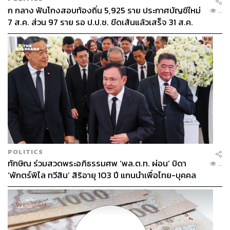
ก กลาง ฟันโกงสอบท้องถิ่น 5,925 ราย ประกาศบัญชีใหม่
...
7 ส.ค. ส่วน 97 ราย รอ ป.ป.ช. ขีดเส้นแล้วเสร็จ 31 ส.ค.
POLITICS
ทักษิณ ร่วมสวดพระอภิธรรมศพ ‘พล.ต.ท. ผ่อน’ บิดา
...
‘พักตร์พิไล ทวีสิน’ สิริอายุ 103 ปี แกนนำเพื่อไทย-บุคคล
หลากวงการร่วมอาลัย