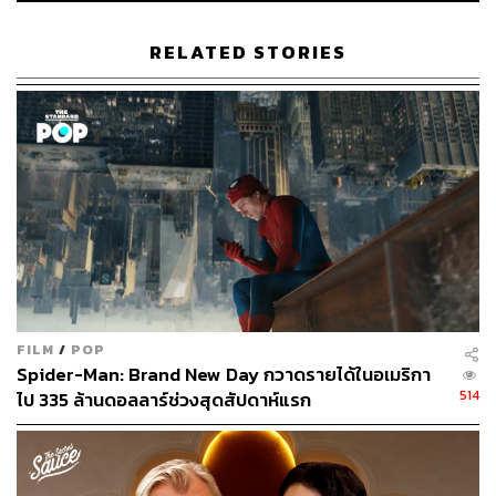
หม่อมหลวงพันธุ์เทวนพ เทวกุล (
มายาพิศวง
)
RELATED STORIES
นักแสดงนำชายยอดเยี่ยม
ณัฐรัตน์ นพรัตยาภรณ์ (
One for the Road วัน
สุดท้าย..ก่อนบายเธอ
)
นักแสดงนำหญิงยอดเยี่ยม
อุรัสยา เสปอร์บันด์ (
Fast & Feel Love เร็วโหด..เหมือน
โกรธเธอ
)
นักแสดงสมทบชายยอดเยี่ยม
พชร จิราธิวัฒน์ (
OMG! รักจังวะ..ผิดจังหวะ
)
FILM
/
POP
Spider-Man: Brand New Day กวาดรายได้ในอเมริกา
514
ไป 335 ล้านดอลลาร์ช่วงสุดสัปดาห์แรก
นักแสดงสมทบหญิงยอดเยี่ยม
อสมาภรณ์ สมัครพันธ์ (
Blue Again
)