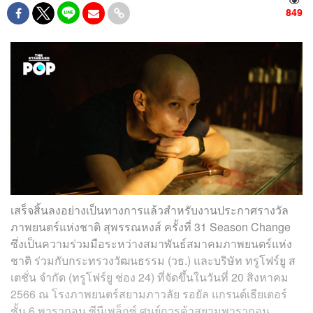
849
เสร็จสิ้นลงอย่างเป็นทางการแล้วสำหรับงานประกาศรางวัล
ภาพยนตร์แห่งชาติ สุพรรณหงส์ ครั้งที่ 31 Season Change
ซึ่งเป็นความร่วมมือระหว่างสมาพันธ์สมาคมภาพยนตร์แห่ง
ชาติ ร่วมกับกระทรวงวัฒนธรรม (วธ.) และบริษัท ทรูโฟร์ยู ส
เตชั่น จำกัด (ทรูโฟร์ยู ช่อง 24) ที่จัดขึ้นในวันที่ 20 สิงหาคม
2566 ณ โรงภาพยนตร์สยามภาวลัย รอยัล แกรนด์เธียเตอร์
ชั้น 6 พารากอน ซีนีเพล็กซ์ ศูนย์การค้าสยามพารากอน