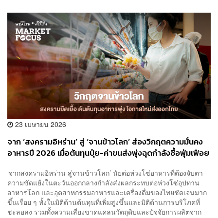
23 เมษายน 2026
จาก ‘สงครามอิหร่าน’ สู่ ‘จานข้าวโลก’ ส่องวิกฤตความมั่นคง
อาหารปี 2026 เมื่อต้นทุนปุ๋ย-ค่าขนส่งพุ่งฉุดกำลังซื้อฟุ่มเฟือย
แต่เปิดโอกาสทอง ‘อาหารพร้อมทาน-โปรตีนราคาถูก’ เสียบ
‘จากสงครามอิหร่าน สู่จานข้าวโลก’ นัยต่อห่วงโซ่อาหารที่ต้องจับตา
ตลาดส่งออกรับเทรนด์กักตุน
ความขัดแย้งในตะวันออกกลางกำลังส่งผลกระทบต่อห่วงโซ่อุปทาน
อาหารโลก และอุตสาหกรรมอาหารและเครื่องดื่มของไทยชัดเจนมาก
ขึ้นเรื่อย ๆ ทั้งในมิติด้านต้นทุนที่เพิ่มสูงขึ้นและมิติด้านการบริโภคที่
ชะลอลง รวมทั้งความเสี่ยงขาดแคลนวัตถุดิบและปัจจัยการผลิตจาก