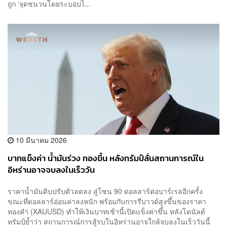
ถูก ‘จุดชนวนโดยระบอบไ...
10 มีนาคม 2026
บาทแข็งค่า น้ำมันร่วง ทองขึ้น หลังทรัมป์ลั่นสถานการณ์ใน
อิหร่านอาจจบลงในเร็ววัน
ราคาน้ำมันดิบปรับตัวลดลง สู่โซน 90 ดอลลาร์ต่อบาร์เรลอีกครั้ง
ขณะที่ดอลลาร์อ่อนค่าลงหนัก พร้อมกับการรีบาวด์สูงขึ้นของราคา
ทองคำ (XAUUSD) ทำให้เงินบาทเช้านี้เปิดแข็งค่าขึ้น หลังโดนัลด์
ทรัมป์ย้ำว่า สถานการณ์การสู้รบในอิหร่านอาจใกล้จบลงในเร็ววันนี้