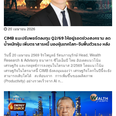
20 เมษายน 2026
CIMB แนะปรับพอร์ตลงทุน Q2/69 ให้อยู่รอดช่วงสงคราม ลด
น้ำหนักหุ้น เพิ่มตราสารหนี้ มองหุ้นเทคโลก-จีนฟื้นตัวแรง หลัง
สงครามจบ
วันนี้ 20 เมษายน 2569 จิรไพบูลย์ รัตนภาณุรักษ์ Head, Wealth
Research & Advisory ธนาคาร ซีไอเอ็มบี ไทย อัปเดตแนวโน้ม
เศรษฐกิจ และกลยุทธ์การลงทุนในไตรมาส 2/2569 โดยแนวโน้ม
เศรษฐกิจในไตรมาสนี้ CIMB ยังคงมุมมองว่า เศรษฐกิจโลกในปีนี้จะยัง
สามารถเติบโตได้ สะท้อนจาก การเพิ่มขึ้นของผลิตภาพ
(Productivity) อย่างรวดเร็วจาก AI ก...