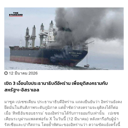
12 มีนาคม 2026
เปิด 3 เงื่อนไขประธานาธิบดีอิหร่าน เพื่อยุติสงครามกับ
สหรัฐฯ-อิสราเอล
มาซูด เปเซซเคียน ประธานาธิบดีอิหร่าน แถลงยืนยันว่า อิหร่านยังคง
ยึดมั่นในสันติภาพระดับภูมิภาค แต่ย้ำชัดว่าสงครามจะยุติลงได้ก็ต่อ
เมื่อ ‘สิทธิอันชอบธรรม’ ของอิหร่านได้รับการยอมรับเท่านั้น เปเซซ
เคียนระบุผ่านแพลตฟอร์ม X ในวันนี้ (12 มีนาคม) หลังหารือกับผู้นำ
รัสเซียและปากีสถาน โดยย้ำทัศนะของอิหร่านว่า ความขัดแย้งครั้งนี้