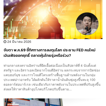
24 มีนาคม 2026
จับตา พ.ค.69 ชี้ทิศทางการลงทุนโลก ประธาน FED คนใหม่
เงินเฟ้อออกฤทธิ์ ตลาดหุ้นไทยรุ่งหรือร่วง?
ท่ามกลางสงครามอิหร่านที่ยืดเยื้อต่อเนื่องเป็นสัปดาห์ที่ 4 นับตั้งแต่
สหรัฐฯ และอิสราเอลเปิดฉากโจมตีอิหร่าน ผลกระทบจากการปิดช่อง
แคบฮอร์มุซ และการโจมตีโครงสร้างพื้นฐานด้านพลังงานในกลุ่ม
ประเทศอ่าวอาหรับ ได้ผลักดันให้ราคาน้ำมันดิบพุ่งสูงขึ้นทะลุ 100
ดอลลาร์ต่อบาร์เรล เช่นเดียวกับราคาพลังงานในประเทศที่ปรับสูงขึ้น
ส่งผลให้ราคาสินค้าอุปโภคบริโภคปรับขึ้นตาม...