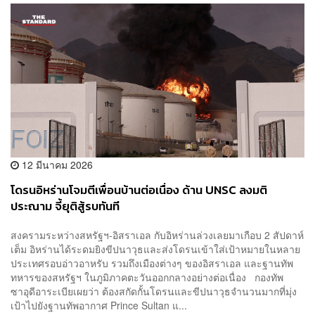
12 มีนาคม 2026
โดรนอิหร่านโจมตีเพื่อนบ้านต่อเนื่อง ด้าน UNSC ลงมติ
ประณาม จี้ยุติสู้รบทันที
สงครามระหว่างสหรัฐฯ-อิสราเอล กับอิหร่านล่วงเลยมาเกือบ 2 สัปดาห์
เต็ม อิหร่านได้ระดมยิงขีปนาวุธและส่งโดรนเข้าใส่เป้าหมายในหลาย
ประเทศรอบอ่าวอาหรับ รวมถึงเมืองต่างๆ ของอิสราเอล และฐานทัพ
ทหารของสหรัฐฯ ในภูมิภาคตะวันออกกลางอย่างต่อเนื่อง กองทัพ
ซาอุดีอาระเบียเผยว่า ต้องสกัดกั้นโดรนและขีปนาวุธจำนวนมากที่มุ่ง
เป้าไปยังฐานทัพอากาศ Prince Sultan แ...