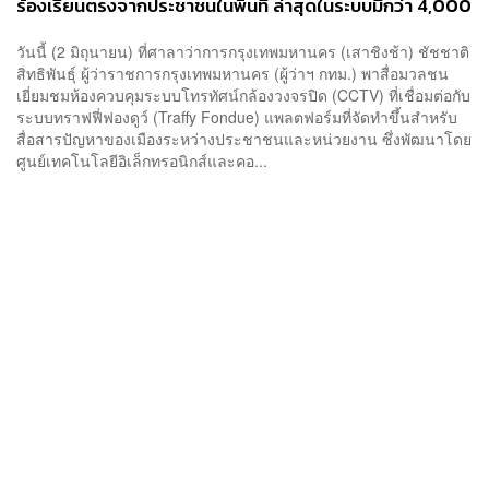
ร้องเรียนตรงจากประชาชนในพื้นที่ ล่าสุดในระบบมีกว่า 4,000
เรื่อง อนาคตหวังตั้งเป็นตัวชี้วัดผลงานแต่ละเขต
วันนี้ (2 มิถุนายน) ที่ศาลาว่าการกรุงเทพมหานคร (เสาชิงช้า) ชัชชาติ
สิทธิพันธุ์ ผู้ว่าราชการกรุงเทพมหานคร (ผู้ว่าฯ กทม.) พาสื่อมวลชน
เยี่ยมชมห้องควบคุมระบบโทรทัศน์กล้องวงจรปิด (CCTV) ที่เชื่อมต่อกับ
ระบบทราฟฟี่ฟองดูว์ (Traffy Fondue​) แพลตฟอร์มที่จัดทำขึ้นสำหรับ
สื่อสารปัญหาของเมืองระหว่างประชาชนและหน่วยงาน ซึ่งพัฒนาโดย
ศูนย์เทคโนโลยีอิเล็กทรอนิกส์และคอ...