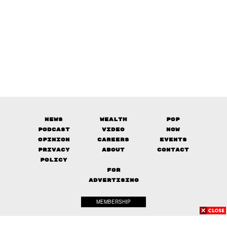
News
Wealth
Pop
Podcast
Video
Now
Opinion
Careers
Events
Privacy
About
Contact
Policy
FOR
ADVERTISING
MEMBERSHIP