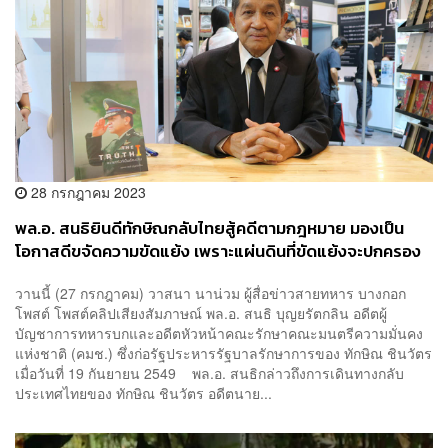
28 กรกฎาคม 2023
พล.อ. สนธิยินดีทักษิณกลับไทยสู้คดีตามกฎหมาย มองเป็น
โอกาสดีขจัดความขัดแย้ง เพราะแผ่นดินที่ขัดแย้งจะปกครอง
ลำบาก
วานนี้ (27 กรกฎาคม) วาสนา นาน่วม ผู้สื่อข่าวสายทหาร บางกอก
โพสต์ โพสต์คลิปเสียงสัมภาษณ์ พล.อ. สนธิ บุญยรัตกลิน อดีตผู้
บัญชาการทหารบกและอดีตหัวหน้าคณะรักษาคณะมนตรีความมั่นคง
แห่งชาติ (คมช.) ซึ่งก่อรัฐประหารรัฐบาลรักษาการของ ทักษิณ ชินวัตร
เมื่อวันที่ 19 กันยายน 2549 พล.อ. สนธิกล่าวถึงการเดินทางกลับ
ประเทศไทยของ ทักษิณ ชินวัตร อดีตนาย...