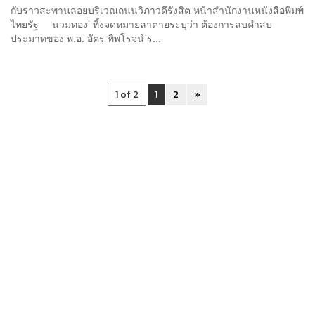
กับราวสะพานลอยบริเวณถนนวิภาวดีรังสิต หน้าสำนักงานหนังสือพิมพ์
ไทยรัฐ ‘นวมทอง’ ทิ้งจดหมายลาตายระบุว่า ต้องการลบคำสบ
ประมาทของ พ.อ. อัคร ทิพโรจน์ ร...
1 of 2
1
2
»