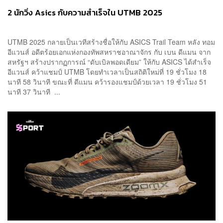
2 นักวิ่ง Asics กับความสำเร็จใน UTMB 2025
UTMB 2025 กลายเป็นเวทีสร้างชื่อให้กับ ASICS Trail Team หลัง ทอม
อีแวนส์ อดีตร้อยเอกแห่งกองทัพสหราชอาณาจักร กับ เบน ดีแมน จาก
สหรัฐฯ สร้างปรากฏการณ์ “ดับเบิลพอดเดียม” ให้กับ ASICS ได้สำเร็จ
อีแวนส์ คว้าแชมป์ UTMB โดยทำเวลาเป็นสถิติใหม่ที่ 19 ชั่วโมง 18
นาที 58 วินาที ขณะที่ ดีแมน คว้ารองแชมป์ด้วยเวลา 19 ชั่วโมง 51
นาที 37 วินาที ...