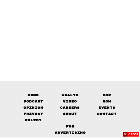
News
Wealth
Pop
Podcast
Video
Now
Opinion
Careers
Events
Privacy
About
Contact
Policy
FOR
ADVERTISING