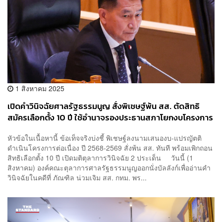
1 สิงหาคม 2025
เปิดคำวินิจฉัยศาลรัฐธรรมนูญ สั่งพิเชษฐ์พ้น สส. ตัดสิทธิ
สมัครเลือกตั้ง 10 ปี ใช้อำนาจรองประธานสภาโยกงบโครงการ
โดยมิชอบ
หัวข้อในเนื้อหานี้ ข้อเท็จจริงบ่งชี้ พิเชษฐ์ลงนามเสนองบ-แปรญัตติ
ดำเนินโครงการต่อเนื่อง ปี 2568-2569 สั่งพ้น สส. ทันที พร้อมเพิกถอน
สิทธิเลือกตั้ง 10 ปี เปิดมติตุลาการวินิจฉัย 2 ประเด็น วันนี้ (1
สิงหาคม) องค์คณะตุลาการศาลรัฐธรรมนูญออกนั่งบัลลังก์เพื่ออ่านคำ
วินิจฉัยในคดีที่ ภัณฑิล น่วมเจิม สส. กทม. พร...