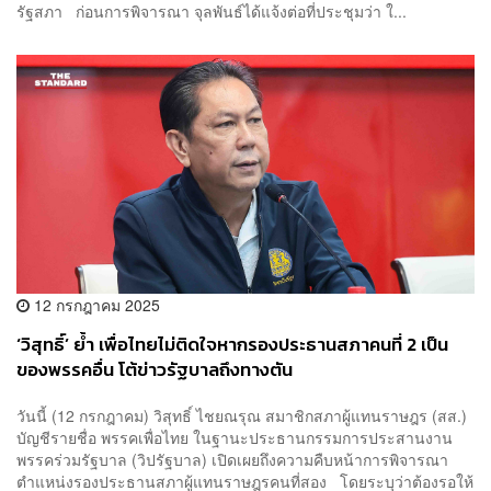
รัฐสภา ก่อนการพิจารณา จุลพันธ์ได้แจ้งต่อที่ประชุมว่า ใ...
12 กรกฎาคม 2025
‘วิสุทธิ์’ ย้ำ เพื่อไทยไม่ติดใจหากรองประธานสภาคนที่ 2 เป็น
ของพรรคอื่น โต้ข่าวรัฐบาลถึงทางตัน
วันนี้ (12 กรกฎาคม) วิสุทธิ์ ไชยณรุณ สมาชิกสภาผู้แทนราษฎร (สส.)
บัญชีรายชื่อ พรรคเพื่อไทย ในฐานะประธานกรรมการประสานงาน
พรรคร่วมรัฐบาล (วิปรัฐบาล) เปิดเผยถึงความคืบหน้าการพิจารณา
ตำแหน่งรองประธานสภาผู้แทนราษฎรคนที่สอง โดยระบุว่าต้องรอให้