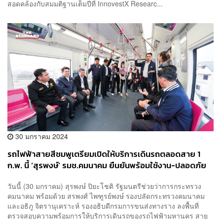
สอดคล้องกับสมมติฐานเต็มปีที่ InnovestX Researc...
30 มกราคม 2024
รถไฟฟ้าสายสีชมพูเตรียมเปิดให้บริการเดินรถตลอดสาย 1
ก.พ. นี้ ‘สุรพงษ์’ รมช.คมนาคม ยืนยันพร้อมใช้งาน-ปลอดภัย
วันนี้ (30 มกราคม) สุรพงษ์ ปิยะโชติ รัฐมนตรีช่วยว่าการกระทรวง
คมนาคม พร้อมด้วย สรพงศ์ ไพฑูรย์พงษ์ รองปลัดกระทรวงคมนาคม
และอธิภู จิตรานุเคราะห์ รองอธิบดีกรมการขนส่งทางราง ลงพื้นที่
ตรวจสอบความพร้อมการให้บริการเดินรถของรถไฟฟ้ามหานคร สาย