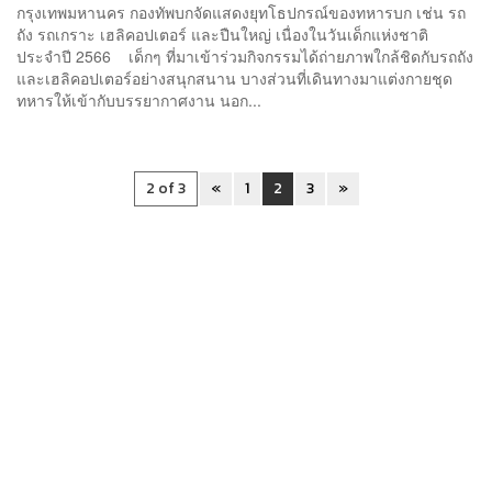
กรุงเทพมหานคร กองทัพบกจัดแสดงยุทโธปกรณ์ของทหารบก เช่น รถ
ถัง รถเกราะ เฮลิคอปเตอร์ และปืนใหญ่ เนื่องในวันเด็กแห่งชาติ
ประจำปี 2566 เด็กๆ ที่มาเข้าร่วมกิจกรรมได้ถ่ายภาพใกล้ชิดกับรถถัง
และเฮลิคอปเตอร์อย่างสนุกสนาน บางส่วนที่เดินทางมาแต่งกายชุด
ทหารให้เข้ากับบรรยากาศงาน นอก...
2 of 3
«
1
2
3
»