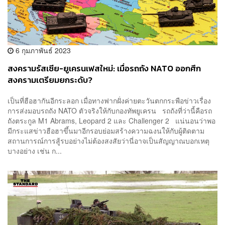
6 กุมภาพันธ์ 2023
สงครามรัสเซีย-ยูเครนเฟสใหม่: เมื่อรถถัง NATO ออกศึก
สงครามเตรียมยกระดับ?
เป็นที่ฮือฮากันอีกระลอก เมื่อทางฟากฝั่งค่ายตะวันตกกระพือข่าวเรื่อง
การส่งมอบรถถัง NATO ตัวจริงให้กับกองทัพยูเครน รถถังที่ว่านี้คือรถ
ถังตระกูล M1 Abrams, Leopard 2 และ Challenger 2 แน่นอนว่าพอ
มีกระแสข่าวฮือฮาขึ้นมาอีกรอบย่อมสร้างความฉงนให้กับผู้ติดตาม
สถานการณ์การสู้รบอย่างไม่ต้องสงสัยว่านี่อาจเป็นสัญญาณบอกเหตุ
บางอย่าง เช่น ก...