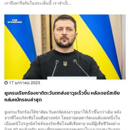
เราถึงหารือกันในประเด็นนี้ เราจำเป็...
17 มกราคม 2023
ยูเครนเรียกร้องชาติตะวันตกส่งอาวุธเร็วขึ้น หลังเจอรัสเซีย
ถล่มหนักรอบล่าสุด
ยูเครนเรียกร้องให้ชาติตะวันตกจัดส่งอาวุธมาให้เร็วขึ้นกว่าเดิม หลัง
จากที่โดนรัสเซียโจมตีอย่างหนัก โดยล่าสุดอพาร์ตเมนต์แห่งหนึ่งใน
เมืองดนิโปรถูกมิสไซล์ของรัสเซียโจมตีเสียหาย จนมีผู้เสียชีวิตอย่าง
น้อย 40 คนด้วยกัน ขณะที่กองทหารของยูเครนในแนวรบตะวันออก