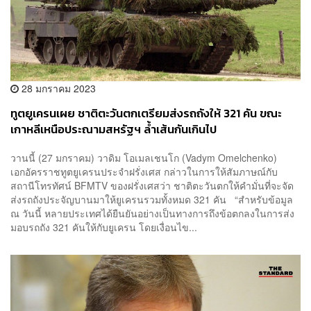
28 มกราคม 2023
ทูตยูเครนเผย ชาติตะวันตกเตรียมส่งรถถังให้ 321 คัน ขณะ
เกาหลีเหนือประณามสหรัฐฯ ล้ำเส้นกันเกินไป
วานนี้ (27 มกราคม) วาดิม โอเมลเชนโก (Vadym Omelchenko)
เอกอัครราชทูตยูเครนประจำฝรั่งเศส กล่าวในการให้สัมภาษณ์กับ
สถานีโทรทัศน์ BFMTV ของฝรั่งเศสว่า ชาติตะวันตกให้คำมั่นที่จะจัด
ส่งรถถังประจัญบานมาให้ยูเครนรวมทั้งหมด 321 คัน “สำหรับข้อมูล
ณ วันนี้ หลายประเทศได้ยืนยันอย่างเป็นทางการถึงข้อตกลงในการส่ง
มอบรถถัง 321 คันให้กับยูเครน โดยเงื่อนไข...