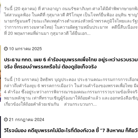
วันนี้ (20 ตุลาคม) ที่ ศาลอาญา ถนนรัชดาภิเษก ศาลได้มีคำพิพากษายกฟ้
ไต่สวนมูลฟ้อง ในคดีที่ กุสุมาลวตี ศิริโกมุท เป็นโจทก์ยื่นฟ้อง อนุทิน ชาญ
นายกรัฐมนตรี (ขณะเกิดเหตุดำรงตำแหน่งหัวหน้าพรรคภูมิใจไทยและรัฐ
ว่าการกระทรวงมหาดไทย) ในความผิดฐานหมิ่นประมาท คดีนี้สืบเนื่องจา
ที่ 20 พฤษภาคมที่ผ่านมา กุสุมาลวตี ได้ยื่นเอก...
10 มกราคม 2025
ประธาน กกต. เผย 6 คำร้องยุบพรรคเพื่อไทย อยู่ระหว่างรวบรวมข
จริง ชี้ครอบงำพรรคหรือไม่ ต้องดูข้อเท็จจริง
วันนี้ (10 มกราคม) อิทธิพร บุญประคอง ประธานคณะกรรมการการเลือกตั
กล่าวถึงคำร้องยุบ 6 พรรคการเมืองว่า ในส่วนคำร้องของพรรคเพื่อไทย มี
4 คำร้อง ซึ่งอยู่ระหว่างการพิจารณาของคณะกรรมการรวบรวมข้อเท็จจร
พยานหลักฐาน เท่าที่ทราบเชิญผู้ร้องมาให้ถ้อยคำแล้ว และออกหนังสือเชิญผู
เกี่ยวข้องให้ถ้อยคำด้วยเช่นกัน ส่วนกระบวนกา...
21 กรกฎาคม 2024
วิโรจน์มอง คดียุบพรรคไม่มีอะไรที่ต้องกังวล ชี้ “7 สิงหาคม ก็คือว