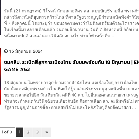
วันนี้ (21 กรกฎาคม) วิโรจน์ ลักขณาอดิศร สส. แบบบัญชีรายชื่อ พรรคก
กล่าวถึงกรณีคดียุบพรรคก้าวไกล ที่ศาลรัฐธรรมนูญมีกำหนดนัดฟังคำวินิ
ที่ 7 สิงหาคมนี้ โดยระบุว่า ขอบอกตามตรงว่าไม่ต้องเตรียมตัวอะไร เราเ
ในเรื่องนี้มาหลายเดือนแล้ว จนตกผลึกมานาน วันที่ 7 สิงหาคมนี้ ก็ถือเป็น
หนึ่งตามปกติ ส่วนศาลจะวินิจฉัยอย่างไร ท่านก็ทำหน้าที่ข...
15 มิถุนายน 2024
ชมคลิป: ระเบิดสี่ลูกการเมืองไทย รับชมพร้อมกัน 18 มิถุนายน | 
GAME #63
18 มิถุนายน ไม่ทราบว่าฤกษ์ยามจากสำนักไหน แต่เรื่องใหญ่การเมืองไทย
กัน ตั้งแต่คดียุบพรรคก้าวไกลที่จะได้รู้ว่าศาลรัฐธรรมนูญจะนัดชี้ชะตาเล
ขยายเวลาต่อไปอีก วันเดียวกัน คดีที่ 40 สว. ไปยื่นถอดถอนนายกฯ เศรษ
ท่านก็จะกำหนดวันวินิจฉัยวันเดียวกันอีก คือการเลือก สว. จะล้มหรือไม่ 
รัฐธรรมนูญท่านอาจชี้ชะตาเลยหรือไม่ และโฟกัสใหญ่คืออดีตนายกฯ ...
1 of 3
1
2
3
»