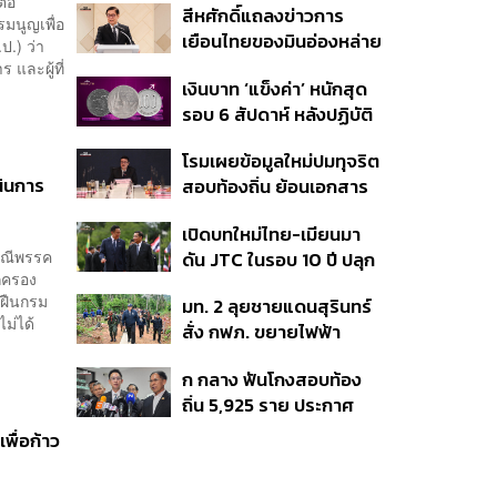
ต่อ
สีหศักดิ์แถลงข่าวการ
ร่วมงาน
มนูญเพื่อ
เยือนไทยของมินอ่องหล่าย
.) ว่า
ชี้หารือทวิภาคี ครอบคลุม
และผู้ที่
เงินบาท ‘แข็งค่า’ หนักสุด
สร้างสรรค์ ตรงไปตรงมา
รอบ 6 สัปดาห์ หลังปฏิบัติ
ย้ำต้องการให้เมียนมากลับ
การแทรกแซงเยนของ
สู่อาเซียน
โรมเผยข้อมูลใหม่ปมทุจริต
สหรัฐฯ-ญี่ปุ่น Standard
นินการ
สอบท้องถิ่น ย้อนเอกสาร
Chartered เปิดเป้าสิ้นปีนี้
ประชุมปี 2567 พบชื่อ
จ่อแข็งต่อแตะ 32.50 บาท
เปิดบทใหม่ไทย-เมียนมา
อนุทิน จ่อสอบต่อเอี่ยว
ต่อดอลลาร์
กรณีพรรค
ดัน JTC ในรอบ 10 ปี ปลุก
ตัดตอน ม.บูรพา หรือไม่
กครอง
‘เส้นเลือดใหญ่’ ค้า
าฝืนกรม
มท. 2 ลุยชายแดนสุรินทร์
ชายแดน ท่าเรือน้ำลึก
ม่ได้
สั่ง กฟภ. ขยายไฟฟ้า
ทวาย
‘ปราสาทตาควาย–เนิน
ก กลาง ฟันโกงสอบท้อง
350’ เสริมความมั่นคง
ถิ่น 5,925 ราย ประกาศ
ชายแดน
บัญชีใหม่ 7 ส.ค. ส่วน 97
พื่อก้าว
ราย รอ ป.ป.ช. ขีดเส้นแล้ว
เสร็จ 31 ส.ค.