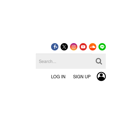
LOG IN
SIGN UP