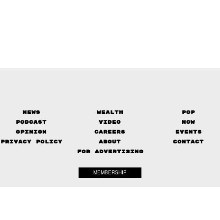
News
Wealth
Pop
Podcast
Video
Now
Opinion
Careers
Events
Privacy Policy
About
Contact
FOR ADVERTISING
MEMBERSHIP