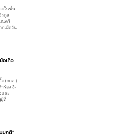
องในชั้น
วีรกูล
มนตรี
กเมื่อวัน
้อเท็จ
้ง (กกต.)
คำร้อง 3-
ิงและ
้ที่
ันปกติ”