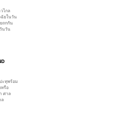
้าวไกล
จฉัยในวัน
คยถกกัน
วันวัน
END
ปะทุพร้อม
ยหรือ
ฐา ศาล
ศาล