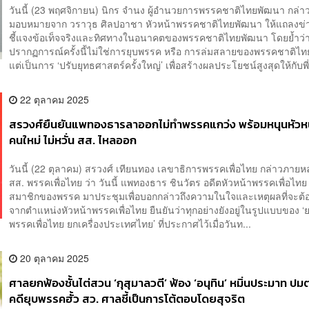
วันนี้ (23 พฤศจิกายน) นิกร จำนง ผู้อำนวยการพรรคชาติไทยพัฒนา กล่าวว
มอบหมายจาก วราวุธ ศิลปอาชา หัวหน้าพรรคชาติไทยพัฒนา ให้แถลงข่าว
ชี้แจงข้อเท็จจริงและทิศทางในอนาคตของพรรคชาติไทยพัฒนา โดยย้ำว่
ปรากฏการณ์ครั้งนี้ไม่ใช่การยุบพรรค หรือ การล่มสลายของพรรคชาติไ
แต่เป็นการ ‘ปรับยุทธศาสตร์ครั้งใหญ่’ เพื่อสร้างผลประโยชน์สูงสุดให้กับพี่
22 ตุลาคม 2025
สรวงศ์ยืนยันแพทองธารลาออกไม่ทำพรรคแกว่ง พร้อมหนุนหัวห
คนใหม่ ไม่หวั่น สส. ไหลออก
วันนี้ (22 ตุลาคม) สรวงศ์ เทียนทอง เลขาธิการพรรคเพื่อไทย กล่าวภายห
สส. พรรคเพื่อไทย ว่า วันนี้ แพทองธาร ชินวัตร อดีตหัวหน้าพรรคเพื่อไทย
สมาชิกของพรรค มาประชุมเพื่อบอกกล่าวถึงความในใจและเหตุผลที่จะต
จากตำแหน่งหัวหน้าพรรคเพื่อไทย ยืนยันว่าทุกอย่างยังอยู่ในรูปแบบของ ‘ย
พรรคเพื่อไทย ยกเครื่องประเทศไทย’ ที่ประกาศไว้เมื่อวันท...
20 ตุลาคม 2025
ศาลยกฟ้องชั้นไต่สวน ‘กุสุมาลวตี’ ฟ้อง ‘อนุทิน’ หมิ่นประมาท ปม
คดียุบพรรคฮั้ว สว. ศาลชี้เป็นการโต้ตอบโดยสุจริต