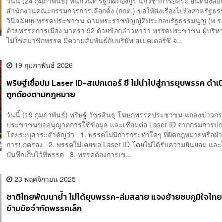
วันนี้ (24 กุมภาพันธ์) ทันกวินท์ รัฐวัฒก์อังกูร นักวิชาการอิสระ ยื่นหนังสือ
สำนักงานคณะกรรมการการเลือกตั้ง (กกต.) ขอให้ส่งเรื่องไปยังศาลรัฐธรร
วินิจฉัยยุบพรรคประชาชน ตามพระราชบัญญัติประกอบรัฐธรรมนูญ (พ.ร.ป
ด้วยพรรคการเมือง มาตรา 92 ด้วยข้อกล่าวหาว่า พรรคประชาชน ผู้บริหาร 
ไม่ใช่สมาชิกพรรค มีความสัมพันธ์กับบริษัท สเปคเตอร์ซี จ...
19 กุมภาพันธ์ 2026
พริษฐ์เชื่อปม Laser ID-สเปกเตอร์ ซี ไม่นำไปสู่การยุบพรรค ดำเ
ถูกต้องตามกฎหมาย
วันนี้ (19 กุมภาพันธ์) พริษฐ์ วัชรสินธุ โฆษกพรรคประชาชน แถลงข่าว
ประชาชนขออนุญาตการใช้ข้อมูล และเชื่อมต่อ Laser ID จากกรมการป
โดยระบุสาระสำคัญว่า 1. พรรคไม่มีการกระทำใดๆ ที่ผิดกฎหมายหรือฝ่
การปกครอง 2. พรรคไม่เคยขอ Laser ID โดยไม่ได้รับความยินยอม และไ
บันทึกเก็บไว้ที่พรรค 3. พรรคต้องการเช...
23 พฤศจิกายน 2025
ชาติไทยพัฒนาย้ำ ไม่ได้ยุบพรรค-ล่มสลาย แจงย้ายซบภูมิใจไทยเ
ข้ามข้อจำกัดพรรคเล็ก