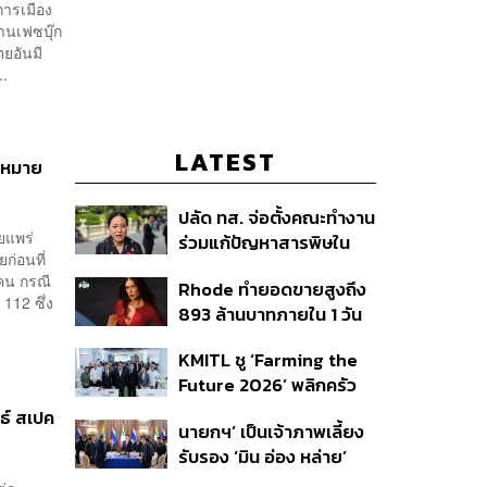
การเมือง
านเฟซบุ๊ก
ยอันมี
..
LATEST
กฎหมาย
ปลัด ทส. จ่อตั้งคณะทำงาน
ยแพร่
ร่วมแก้ปัญหาสารพิษใน
ก่อนที่
แม่น้ำข้ามพรมแดนไทย-
 คน กรณี
Rhode ทำยอดขายสูงถึง
เมียนมา เล็งเริ่มถกนัดแรก
112 ซึ่ง
893 ล้านบาทภายใน 1 วัน
ส.ค.นี้
.
กับซัมเมอร์คอลเล็กชัน
KMITL ชู ‘Farming the
ล่าสุด
Future 2026’ พลิกครัว
โลก สู่เกษตร-อาหารยั่งยืน
ธ์ สเปค
นายกฯ’ เป็นเจ้าภาพเลี้ยง
ด้วย One Health
รับรอง ‘มิน อ่อง หล่าย’
พร้อมเชิญบิ๊กธุรกิจไทย