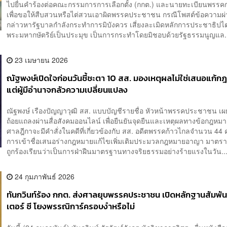
ไปยื่นคำร้องต่อคณะกรรมการการเลือกตั้ง (กกต.) และนายทะเบียนพรรค
เพื่อขอให้สืบสวนหรือไต่สวนเอาผิดพรรคประชาชน กรณีโพสต์ข้อความผ่
กล่าวหารัฐบาลกำลังกระทำการมิบังควร เสี่ยงละเมิดหลักการประชาธิปไต
พระมหากษัตริย์เป็นประมุข เป็นการกระทำโดยมิชอบด้วยรัฐธรรมนูญแล.
23 เมษายน 2026
ณัฐพงษ์เปิดใจก่อนวันชี้ชะตา 10 สส. มองเหตุผลไม่ใช่เสนอแก้
แต่ผู้มีอำนาจกลัวความเปลี่ยนแปลง
ณัฐพงษ์ เรืองปัญญาวุฒิ สส. แบบบัญชีรายชื่อ หัวหน้าพรรคประชาชน เผ
ถ้อยแถลงผ่านสื่อสังคมออนไลน์ เพื่อยืนยันจุดยืนและเหตุผลทางข้อกฎหมาย
ศาลฎีกาจะมีคำสั่งในคดีที่เกี่ยวข้องกับ สส. อดีตพรรคก้าวไกลจำนวน 44
การเข้าชื่อเสนอร่างกฎหมายแก้ไขเพิ่มเติมประมวลกฎหมายอาญา มาตรา 
ถูกร้องเรียนว่าเป็นการฝ่าฝืนมาตรฐานทางจริยธรรมอย่างร้ายแรงในวัน..
24 กุมภาพันธ์ 2026
ทันกวินท์ร้อง กกต. ส่งศาลยุบพรรคประชาชน เปิดหลักฐานสัมพัน
เตอร์ ซี โยงพรรณิการ์ครอบงำหรือไม่