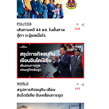
POLITICS
208
เส้นทางคดี 44 สส. ในชั้นศาล
ฎีกา จะรู้ผลเมื่อไร
WORLD
543
สรุปภารกิจอนุทิน เยือน
อินโดนีเซีย ขับเคลื่อนการทูต
เศรษฐกิจเชิงรุก ประกาศหุ้น
ส่วนยุทธศาสตร์ไทย –