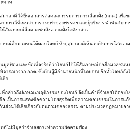
ระมาท
 กุสุมาลวตี ได้ยื่นเอกสารต่อคณะกรรมการการเลือกตั้ง (กกต.) เพื่อข
จากกรณีที่เห็นว่าการกระทำของพรรคฯ และผู้บริหาร พัวพันกับการ
ให้สัมภาษณ์สื่อมวลชนถึงความตั้งใจดังกล่าว
ภาษณ์สื่อมวลชนโต้ตอบโจทก์ ซึ่งกุสุมาลวตีเห็นว่าเป็นการใส่ควา
ลฟ้อง และข้อเท็จจริงที่ว่าโจทก์ได้ให้สัมภาษณ์ต่อสื่อมวลชนห
ารพิจารณาจาก กกต. ซึ่งเป็นผู้มีอำนาจหน้าที่โดยตรง อีกทั้งโจทก์ยังไ
้เสีย
 ที่กล่าวถึงลักษณะพฤติกรรมของโจทก์ จึงเป็นคำที่จำเลยโต้ตอบโ
่น่าเชื่อถือ เป็นการแสดงข้อความโดยสุจริตเพื่อความชอบธรรมในการแก้
ป้องกันส่วนได้เสียเกี่ยวกับตนตามคลองธรรม ตามประมวลกฎหมายอ
โจทก์ไม่มีมูลว่าจำเลยกระทำความผิดตามฟ้อง