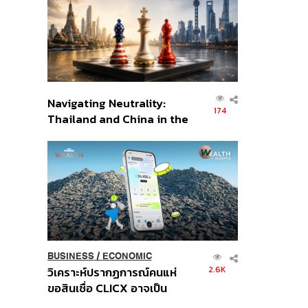
อินโดนีเซีย
Navigating Neutrality:
174
Thailand and China in the
Age of a New Global
Order
BUSINESS
/
ECONOMIC
2.6K
วิเคราะห์ปรากฏการณ์คนแห่
ขอสินเชื่อ CLICX อาจเป็น
เพียงยอดภูเขาน้ำแข็ง ของ