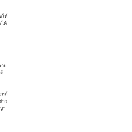
อให้
ได้
ม
ลาย
ด้
จทก์
ข่าว
าญา