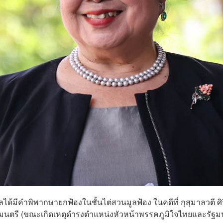
ได้มีคำพิพากษายกฟ้องในชั้นไต่สวนมูลฟ้อง ในคดีที่ กุสุมาลวตี ศิร
รัฐมนตรี (ขณะเกิดเหตุดำรงตำแหน่งหัวหน้าพรรคภูมิใจไทยและรัฐม