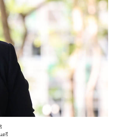
ิ
นตรี