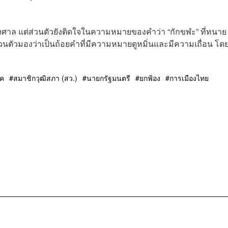
องศาล แต่ส่วนตัวยังติดใจในความหมายของคำว่า “กักขฬะ” ที่ทนาย
ส่วนตัวมองว่าเป็นถ้อยคำที่มีความหมายดูหมิ่นและมีความเถื่อน โด
รค
สมาชิกวุฒิสภา (สว.)
นายกรัฐมนตรี
ยกฟ้อง
การเมืองไทย