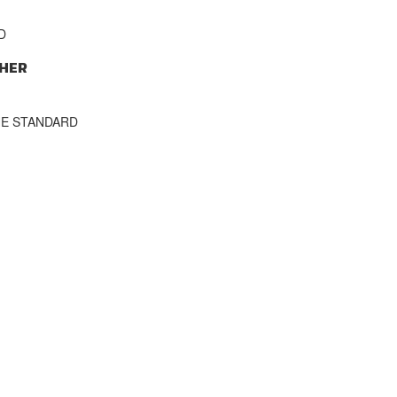
D
HER
THE STANDARD