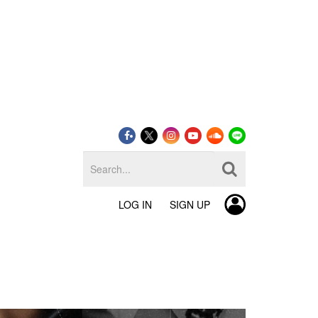
LOG IN
SIGN UP