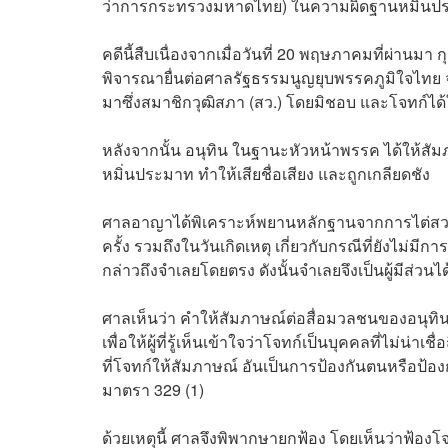
ว่าการกระทรวงมหาดไทย) ในความผิดฐานหมิ่นป
คดีนี้สืบเนื่องจากเมื่อวันที่ 20 พฤษภาคมที่ผ่านมา
พิจารณายื่นต่อศาลรัฐธรรมนูญยุบพรรคภูมิใจไทย 
มาซึ่งสมาชิกวุฒิสภา (สว.) โดยมิชอบ และโจทก์ได้
หลังจากนั้น อนุทิน ในฐานะหัวหน้าพรรค ได้ให้สัม
หมิ่นประมาท ทำให้เสียชื่อเสียง และถูกเกลียดชัง
ศาลอาญาได้พิเคราะห์พยานหลักฐานจากการไต่สวนมู
ครั้ง รวมถึงในวันเกิดเหตุ เกี่ยวกับกรณีที่ยังไม่มีก
กล่าวถึงจำเลยโดยตรง ดังนั้นจำเลยจึงเป็นผู้มีส่วนได
ศาลเห็นว่า คำให้สัมภาษณ์ต่อสื่อมวลชนของอนุทิน
เพื่อให้ผู้ที่รู้เห็นเข้าใจว่าโจทก์เป็นบุคคลที่ไม
ที่โจทก์ให้สัมภาษณ์ อันเป็นการป้องกันตนหรือ
มาตรา 329 (1)
ด้วยเหตุนี้ ศาลจึงพิพากษายกฟ้อง โดยเห็นว่าฟ้อง