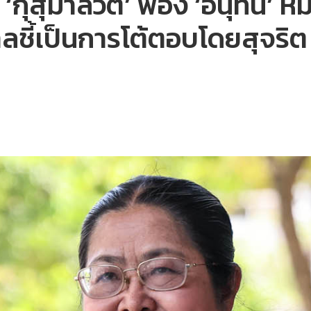
‘กุสุมาลวตี’ ฟ้อง ‘อนุทิน’ 
าลชี้เป็นการโต้ตอบโดยสุจริต