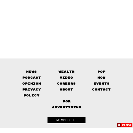
News
Wealth
Pop
Podcast
Video
Now
Opinion
Careers
Events
Privacy
About
Contact
Policy
FOR
ADVERTISING
MEMBERSHIP