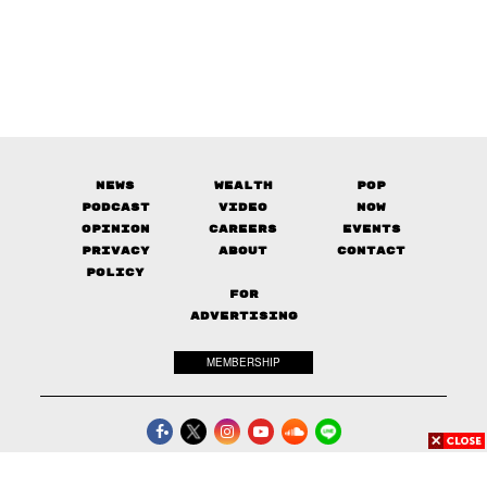
News
Wealth
Pop
Podcast
Video
Now
Opinion
Careers
Events
Privacy
About
Contact
Policy
FOR
ADVERTISING
MEMBERSHIP
© 2017-
2026
The Standard. All rights reserved.