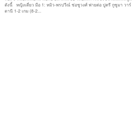
ดังนี้ หญิงเดี่ยว มือ 1: หมิว-พรปวีณ์ ช่อชูวงศ์ พ่ายต่อ ปูตรี กูซูมา วาร์
ดานี 1-2 เกม (8-2...