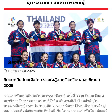
มุก-อรณิชา จงสถาพรพันธุ์
10 ธันวาคม 2025
ทีมแบดมินตันหญิงไทย รวมใจสู้จนคว้าเหรียญทองซีเกมส์
2025
การแข่งขันแบดมินตันในมหกรรม ซีเกมส์ ครั้งที่ 33 ณ ยิมเนเซียม 4
มหาวิทยาลัยธรรมศาสตร์ ศูนย์รังสิต เดินทางถึงไฮไลต์สำคัญใน
ประเภททีมหญิง รอบชิงชนะเลิศ ระหว่าง ทีมชาติไทย เจ้าของเหรียญ
ทอง 6 สมัยติดต่อกัน พบกับ อินโดนีเซีย โดยผลการแข่งขันในแต่ละคู่มี