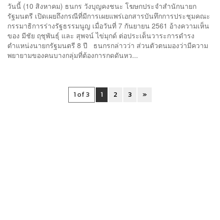
วันนี้ (10 สิงหาคม) ธนกร วังบุญคงชนะ โฆษกประจำสำนักนายก
รัฐมนตรี เปิดเผยถึงกรณีที่มีการเผยแพร่เอกสารบันทึกการประชุมคณะ
กรรมาธิการร่างรัฐธรรมนูญ เมื่อวันที่ 7 กันยายน 2561 อ้างความเห็น
ของ มีชัย ฤชุพันธุ์ และ สุพจน์ ไข่มุกด์ ต่อประเด็นวาระการดำรง
ตำแหน่งนายกรัฐมนตรี 8 ปี ธนกรกล่าวว่า ส่วนตัวตนมองว่ามีความ
พยายามของคนบางกลุ่มที่ต้องการกดดันหว...
1 of 3
1
2
3
»