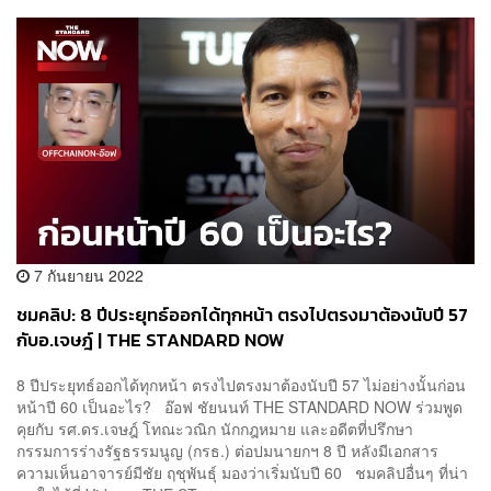
7 กันยายน 2022
ชมคลิป: 8 ปีประยุทธ์ออกได้ทุกหน้า ตรงไปตรงมาต้องนับปี 57
กับอ.เจษฎ์ | THE STANDARD NOW
8 ปีประยุทธ์ออกได้ทุกหน้า ตรงไปตรงมาต้องนับปี 57 ไม่อย่างนั้นก่อน
หน้าปี 60 เป็นอะไร? อ๊อฟ ชัยนนท์ THE STANDARD NOW ร่วมพูด
คุยกับ รศ.ดร.เจษฎ์ โทณะวณิก นักกฎหมาย และอดีตที่ปรึกษา
กรรมการร่างรัฐธรรมนูญ (กรธ.) ต่อปมนายกฯ 8 ปี หลังมีเอกสาร
ความเห็นอาจารย์มีชัย ฤชุพันธุ์ มองว่าเริ่มนับปี 60 ชมคลิปอื่นๆ ที่น่า