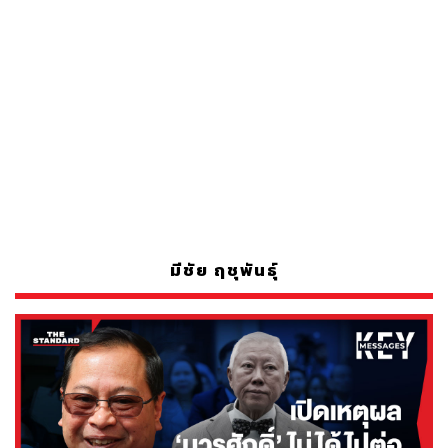
มีชัย ฤชุพันธุ์