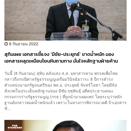
8 กันยายน 2022
สุทินเผย เอกสารชี้แจง ‘มีชัย-ประยุทธ์’ ขาดน้ำหนัก มอง
เอกสารหลุดเหมือนโยนหินถามทาง มั่นใจหลักฐานฝ่ายค้าน
เพียงพอ
วันนี้ (8 กันยายน) สุทิน คลังแสง ส.ส. มหาสารคาม พรรคเพื่อไทย
กล่าวถึงกรณีศาลรัฐธรรมนูญเตรียมวินิจฉัยวาระ 8 ปีการดำรง
ตำแหน่งนายกรัฐมนตรีของ พล.อ. ประยุทธ์ จันทร์โอชา โดยมีข้อ
สังเกตในประเด็นหลักฐานของ มีชัย ฤชุพันธุ์ อดีตประธานคณะ
กรรมการร่างรัฐธรรมนูญ (กรธ.) ที่ถูกนำมาเผยแพร่ โดยระบุว่าหลัก
ฐานดังกล่าวหมดน้ำหนักแล้ว เพราะในทางการพิจารณาคดี ถ้าเอกสาร
ขั...