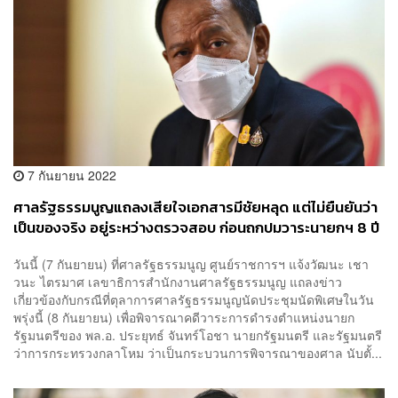
7 กันยายน 2022
ศาลรัฐธรรมนูญแถลงเสียใจเอกสารมีชัยหลุด แต่ไม่ยืนยันว่า
เป็นของจริง อยู่ระหว่างตรวจสอบ ก่อนถกปมวาระนายกฯ 8 ปี
พรุ่งนี้
วันนี้ (7 กันยายน) ที่ศาลรัฐธรรมนูญ ศูนย์ราชการฯ แจ้งวัฒนะ เชา
วนะ ไตรมาศ เลขาธิการสำนักงานศาลรัฐธรรมนูญ แถลงข่าว
เกี่ยวข้องกับกรณีที่ตุลาการศาลรัฐธรรมนูญนัดประชุมนัดพิเศษในวัน
พรุ่งนี้ (8 กันยายน) เพื่อพิจารณาคดีวาระการดำรงตำแหน่งนายก
รัฐมนตรีของ พล.อ. ประยุทธ์ จันทร์โอชา นายกรัฐมนตรี และรัฐมนตรี
ว่าการกระทรวงกลาโหม ว่าเป็นกระบวนการพิจารณาของศาล นับตั้...