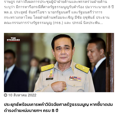
ราษฎร กล่าวถึงผลการประชุมผู้นำฝ่ายค้านและพรรคร่วมฝ่ายค้าน
ระบุว่า มีการหารือกรณีที่ศาลรัฐธรรมนูญรับคำร้อง ปมวาระนายก 8 ปี
พล.อ. ประยุทธ์ จันทร์โอชา นายกรัฐมนตรี และรัฐมนตรีว่าการ
กระทรวงกลาโหม โดยฝ่ายค้านพร้อมจะเชิญ มีชัย ฤชุพันธ์ ประธาน
คณะกรรมการร่างรัฐธรรมนูญ (กรธ.) และ ปกรณ์ นิลประพัน...
10 สิงหาคม 2022
ประยุทธ์พร้อมเคารพคำวินิจฉัยศาลรัฐธรรมนูญ หากชี้ขาดปม
ดำรงตำแหน่งนายกฯ ครบ 8 ปี