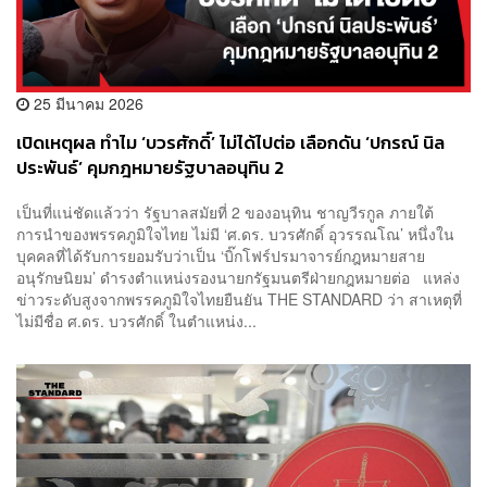
25 มีนาคม 2026
เปิดเหตุผล ทำไม ‘บวรศักดิ์’ ไม่ได้ไปต่อ เลือกดัน ‘ปกรณ์ นิล
ประพันธ์’ คุมกฎหมายรัฐบาลอนุทิน 2
เป็นที่แน่ชัดแล้วว่า รัฐบาลสมัยที่ 2 ของอนุทิน ชาญวีรกูล ภายใต้
การนำของพรรคภูมิใจไทย ไม่มี ‘ศ.ดร. บวรศักดิ์ อุวรรณโณ’ หนึ่งใน
บุคคลที่ได้รับการยอมรับว่าเป็น ‘บิ๊กโฟร์ปรมาจารย์กฎหมายสาย
อนุรักษนิยม’ ดำรงตำแหน่งรองนายกรัฐมนตรีฝ่ายกฎหมายต่อ แหล่ง
ข่าวระดับสูงจากพรรคภูมิใจไทยยืนยัน THE STANDARD ว่า สาเหตุที่
ไม่มีชื่อ ศ.ดร. บวรศักดิ์ ในตำแหน่ง...