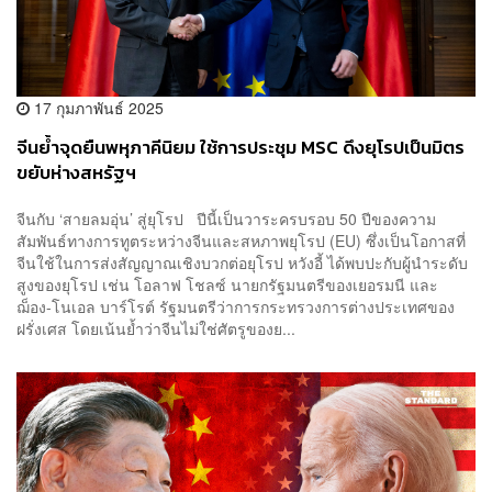
17 กุมภาพันธ์ 2025
จีนย้ำจุดยืนพหุภาคีนิยม ใช้การประชุม MSC ดึงยุโรปเป็นมิตร
ขยับห่างสหรัฐฯ
จีนกับ ‘สายลมอุ่น’ สู่ยุโรป ปีนี้เป็นวาระครบรอบ 50 ปีของความ
สัมพันธ์ทางการทูตระหว่างจีนและสหภาพยุโรป (EU) ซึ่งเป็นโอกาสที่
จีนใช้ในการส่งสัญญาณเชิงบวกต่อยุโรป หวังอี้ ได้พบปะกับผู้นำระดับ
สูงของยุโรป เช่น โอลาฟ โชลซ์ นายกรัฐมนตรีของเยอรมนี และ
ฌ็อง-โนเอล บาร์โรต์ รัฐมนตรีว่าการกระทรวงการต่างประเทศของ
ฝรั่งเศส โดยเน้นย้ำว่าจีนไม่ใช่ศัตรูของย...