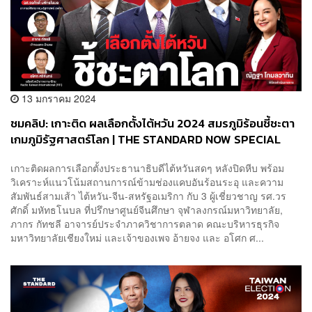
13 มกราคม 2024
ชมคลิป: เกาะติด ผลเลือกตั้งไต้หวัน 2024 สมรภูมิร้อนชี้ชะตา
เกมภูมิรัฐศาสตร์โลก | THE STANDARD NOW SPECIAL
เกาะติดผลการเลือกตั้งประธานาธิบดีไต้หวันสดๆ หลังปิดหีบ พร้อม
วิเคราะห์แนวโน้มสถานการณ์ข้ามช่องแคบอันร้อนระอุ และความ
สัมพันธ์สามเส้า ไต้หวัน-จีน-สหรัฐอเมริกา กับ 3 ผู้เชี่ยวชาญ รศ.วร
ศักดิ์ มหัทธโนบล ที่ปรึกษาศูนย์จีนศึกษา จุฬาลงกรณ์มหาวิทยาลัย,
ภากร กัทชลี อาจารย์ประจำภาควิชาการตลาด คณะบริหารธุรกิจ
มหาวิทยาลัยเชียงใหม่ และเจ้าของเพจ อ้ายจง และ อโศก ศ...