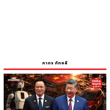
ภากร กัทชลี