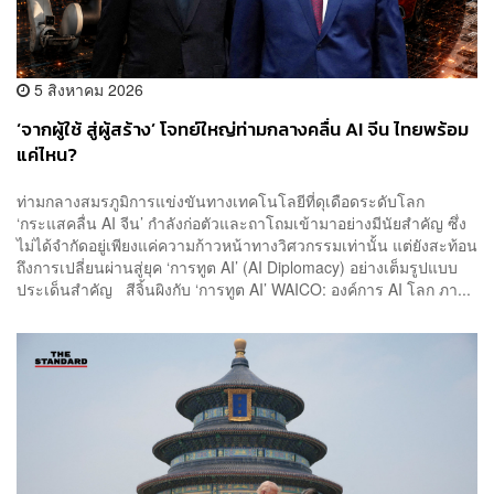
5 สิงหาคม 2026
‘จากผู้ใช้ สู่ผู้สร้าง’ โจทย์ใหญ่ท่ามกลางคลื่น AI จีน ไทยพร้อม
แค่ไหน?
ท่ามกลางสมรภูมิการแข่งขันทางเทคโนโลยีที่ดุเดือดระดับโลก
‘กระแสคลื่น AI จีน’ กำลังก่อตัวและถาโถมเข้ามาอย่างมีนัยสำคัญ ซึ่ง
ไม่ได้จำกัดอยู่เพียงแค่ความก้าวหน้าทางวิศวกรรมเท่านั้น แต่ยังสะท้อน
ถึงการเปลี่ยนผ่านสู่ยุค ‘การทูต AI’ (AI Diplomacy) อย่างเต็มรูปแบบ
ประเด็นสำคัญ สีจิ้นผิงกับ ‘การทูต AI’ WAICO: องค์การ AI โลก ภา...