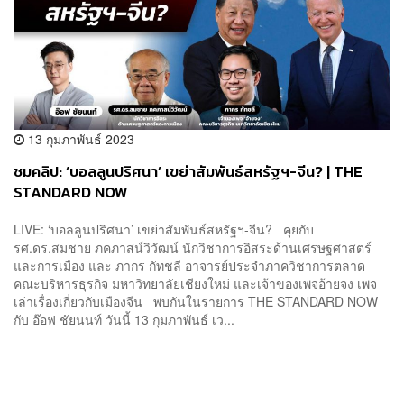
13 กุมภาพันธ์ 2023
ชมคลิป: ‘บอลลูนปริศนา’ เขย่าสัมพันธ์สหรัฐฯ-จีน? | THE
STANDARD NOW
LIVE: ‘บอลลูนปริศนา’ เขย่าสัมพันธ์สหรัฐฯ-จีน? คุยกับ
รศ.ดร.สมชาย ภคภาสน์วิวัฒน์ นักวิชาการอิสระด้านเศรษฐศาสตร์
และการเมือง และ ภากร กัทชลี อาจารย์ประจำภาควิชาการตลาด
คณะบริหารธุรกิจ มหาวิทยาลัยเชียงใหม่ และเจ้าของเพจอ้ายจง เพจ
เล่าเรื่องเกี่ยวกับเมืองจีน พบกันในรายการ THE STANDARD NOW
กับ อ๊อฟ ชัยนนท์ วันนี้ 13 กุมภาพันธ์ เว...