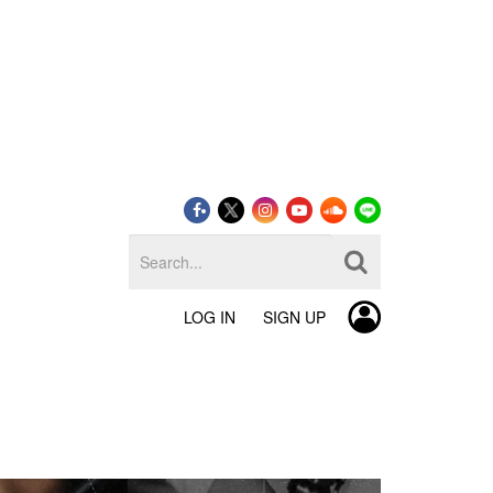
LOG IN
SIGN UP