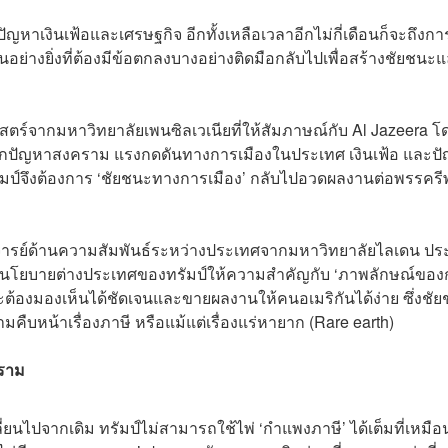
ญหาเงินเฟ้อและเศรษฐกิจ อีกทั้งเหลือเวลาอีกไม่กี่เดือนก็จะถึงกา
นอย่างยิ่งที่ต้องมีข้อตกลงบางอย่างติดมือกลับไปเพื่อสร้างชัยชนะ
ร์จากมหาวิทยาลัยเพนซิลเวเนียที่ให้สัมภาษณ์กับ Al Jazeera โ
้งจากปัญหาสงคราม แรงกดดันทางการเมืองในประเทศ เงินเฟ้อ และป
รัมป์จึงต้องการ ‘ชัยชนะทางการเมือง’ กลับไปอวดผลงานต่อพรรครีพ
จารย์ด้านความสัมพันธ์ระหว่างประเทศจากมหาวิทยาลัยไลเดน ปร
ไตล์นโยบายต่างประเทศของทรัมป์ให้ความสำคัญกับ ‘ภาพลักษณ์ขอ
ปจะต้องมองเห็นได้ชัดเจนและขายผลงานให้คนอเมริกันได้ง่าย ซึ่งชั
ามคืบหน้าเรื่องภาษี หรือแม้แต่เรื่องแร่หายาก (Rare earth)
คราม
นไปจากเดิม ทรัมป์ไม่สามารถใช้ไพ่ ‘กำแพงภาษี’ ได้เต็มที่เหมือ