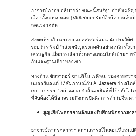
อาจารย์ภากร อธิบายว่า ขณะนี้สหรัฐฯ กำลังเผชิญปั
เลือกตั้งกลางเทอม (Midterm) ทรัมป์จึงมีความจำเป็
ลดแรงกดดัน
สอดคล้องกับ แอรอน แกลสเซอร์แมน นักประวัติศาสต
ระบุว่า ทรัมป์กำลังเผชิญแรงกดดันอย่างหนัก ทั
เศรษฐกิจ เมื่อการเลือกตั้งกลางเทอมใกล้เข้ามา ท
กันและฐานเสียงของเขา
ทางด้าน ซัลวาดอร์ ซานติโน เรคิลเม รองศาสตรา
เนเธอร์แลนด์ ให้สัมภาษณ์กับ Al Jazeera ว่า ส
เจรจาต่อรอง’ อย่างมาก ดังนั้นผลลัพธ์ที่ได้กลับไ
ที่จับต้องได้นี้อาจรวมถึงการปิดดีลการค้ากับจีน คว
สูญเสียไพ่ต่อรองหลักและรับศึกหนักจากสง
อาจารย์ภากรกล่าวว่า สถานการณ์ในตอนนี้เกมเปลี่ย