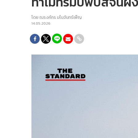
ทำไมทรัมป์พบสีจิ้นผิง
โดย
ณรงค์กร มโนจันทร์เพ็ญ
14.05.2026