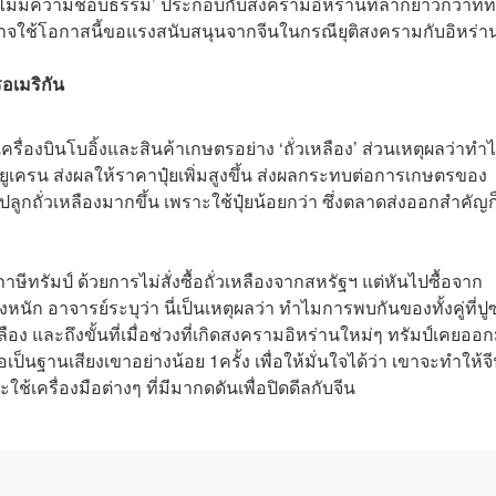
 ‘ไม่มีความชอบธรรม’ ประกอบกับสงครามอิหร่านที่ลากยาวกว่าที่ทร
ป์อาจใช้โอกาสนี้ขอแรงสนับสนุนจากจีนในกรณียุติสงครามกับอิหร่า
อเมริกัน
ครื่องบินโบอิ้งและสินค้าเกษตรอย่าง ‘ถั่วเหลือง’ ส่วนเหตุผลว่าทำ
กฤติยูเครน ส่งผลให้ราคาปุ๋ยเพิ่มสูงขึ้น ส่งผลกระทบต่อการเกษตรของ
กถั่วเหลืองมากขึ้น เพราะใช้ปุ๋ยน้อยกว่า ซึ่งตลาดส่งออกสำคัญก
ภาษีทรัมป์ ด้วยการไม่สั่งซื้อถั่วเหลืองจากสหรัฐฯ แต่หันไปซื้อจาก
 อาจารย์ระบุว่า นี่เป็นเหตุผลว่า ทำไมการพบกันของทั้งคู่ที่ป
วเหลือง และถึงขั้นที่เมื่อช่วงที่เกิดสงครามอิหร่านใหม่ๆ ทรัมป์เคยออ
ป็นฐานเสียงเขาอย่างน้อย 1ครั้ง เพื่อให้มั่นใจได้ว่า เขาจะทำให้จ
ใช้เครื่องมือต่างๆ ที่มีมากดดันเพื่อปิดดีลกับจีน