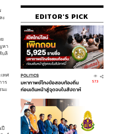
ร
EDITOR'S PICK
และ
ดย
ัญหา
ับลิ
ะเทศ
POLITICS
งการ
573
มหากาพย์โกงข้อสอบท้องถิ่น
ยชนะ
ก่อนเดินหน้าสู่จุดจบในสัปดาห์
นี้
นปี