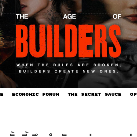
E
ECONOMIC FORUM
THE SECRET SAUCE​
OP