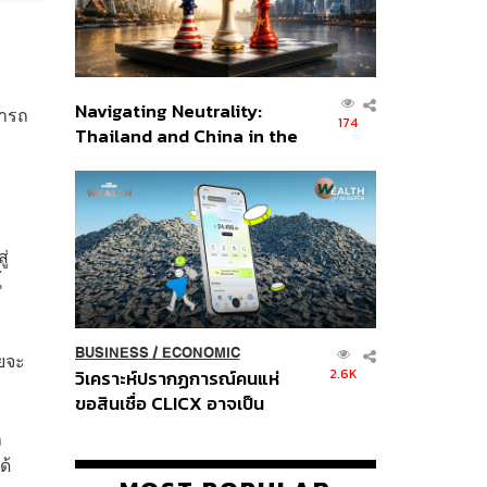
Navigating Neutrality:
มารถ
174
Thailand and China in the
Age of a New Global
Order
ู่
้
BUSINESS
/
ECONOMIC
ายจะ
2.6K
วิเคราะห์ปรากฏการณ์คนแห่
ขอสินเชื่อ CLICX อาจเป็น
เพียงยอดภูเขาน้ำแข็ง ของ
า
ปัญหาหนี้ครัวเรือนไทยที่ถูกซุก
ด้
ไว้