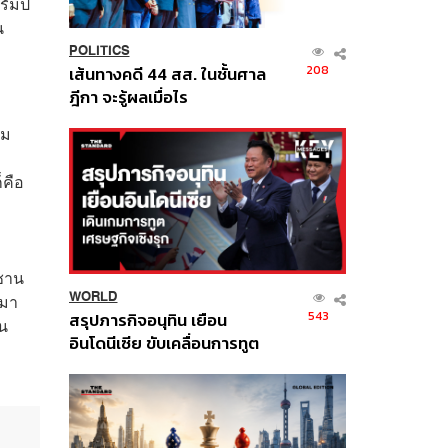
ัมป์
น
POLITICS
208
เส้นทางคดี 44 สส. ในชั้นศาล
ฎีกา จะรู้ผลเมื่อไร
ไม
็คือ
ูซาน
WORLD
กมา
543
สรุปภารกิจอนุทิน เยือน
ีน
อินโดนีเซีย ขับเคลื่อนการทูต
เศรษฐกิจเชิงรุก ประกาศหุ้น
ส่วนยุทธศาสตร์ไทย –
อินโดนีเซีย