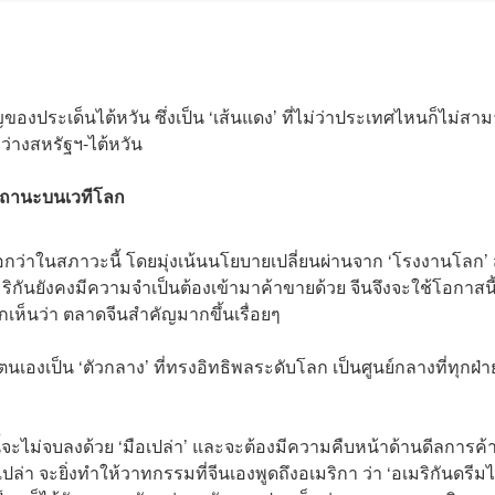
ของประเด็นไต้หวัน ซึ่งเป็น ‘เส้นแดง’ ที่ไม่ว่าประเทศไหนก็ไม่สา
ว่างสหรัฐฯ-ไต้หวัน
บสถานะบนเวทีโลก
ือกว่าในสภาวะนี้ โดยมุ่งเน้นนโยบายเปลี่ยนผ่านจาก ‘โรงงานโลก’ ส
ริกันยังคงมีความจำเป็นต้องเข้ามาค้าขายด้วย จีนจึงจะใช้โอกาสนี
็นว่า ตลาดจีนสำคัญมากขึ้นเรื่อยๆ
ตนเองเป็น ‘ตัวกลาง’ ที่ทรงอิทธิพลระดับโลก เป็นศูนย์กลางที่ทุกฝ่
จะไม่จบลงด้วย ‘มือเปล่า’ และจะต้องมีความคืบหน้าด้านดีลการค้
่า จะยิ่งทำให้วาทกรรมที่จีนเองพูดถึงอเมริกา ว่า ‘อเมริกันดรีมไ