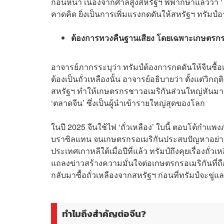
ก่อนหน้า เนื่องจากศาลสูงสหรัฐฯ พิพากษาแล้วว่า
คาดคิด ยิ่งเป็นการเพิ่มแรงกดดันให้สหรัฐฯ ทรัม
ต้องการทวงคืนฐานเสียง โดยเฉพาะเกษตรกร
อาจารย์ภากรระบุว่า ทรัมป์ต้องการกดดันให้จีนซื้อเ
ต้องเป็นถั่วเหลืองนั้น อาจารย์อธิบายว่า ตั้งแต่วิ
สหรัฐฯ ทำให้เกษตรกรชาวอเมริกันส่วนใหญ่หันมาปลู
‘ตลาดจีน’ ซึ่งเป็นผู้นำเข้ารายใหญ่สุดของโลก
ในปี 2025 จีนใช้ไพ่ ‘ถั่วเหลือง’ ใบนี้ ตอบโต้กำแพง
บราซิลแทน จนเกษตรกรอเมริกันประสบปัญหาอย่างหนัก
ประเทศเกาหลีใต้เมื่อปีที่แล้ว ทรัมป์ถึงคุยเรื่องถั่
แถลงข่าวสร้างความมั่นใจต่อเกษตรกรอเมริกันที่ถือเ
กลับมาซื้อถั่วเหลืองจากสหรัฐฯ ก่อนที่ทรัมป์จะขู่และ
ทำไมถึงสำคัญต่อจีน?