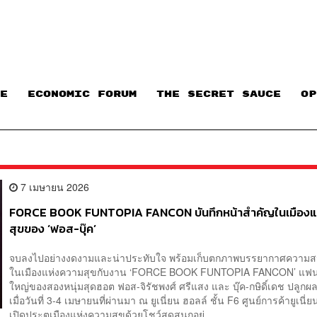
E
ECONOMIC FORUM
THE SECRET SAUCE​
OP
7 เมษายน 2026
FORCE BOOK FUNTOPIA FANCON บันทึกหน้าสำคัญในเมืองแ
สุขของ ‘ฟอส-บุ๊ค’
จบลงไปอย่างงดงามและน่าประทับใจ พร้อมเก็บตกภาพบรรยากาศความสน
ในเมืองแห่งความสุขกับงาน ‘FORCE BOOK FUNTOPIA FANCON’ แฟน
ใหญ่ของสองหนุ่มสุดฮอต ฟอส-จิรัชพงศ์ ศรีแสง และ บุ๊ค-กษิดิ์เดช ปลูกผล ท
เมื่อวันที่ 3-4 เมษายนที่ผ่านมา ณ ยูเนี่ยน ฮอลล์ ชั้น F6 ศูนย์การค้ายูเนี
เปิดประตูเมืองแห่งความสุขด้วยโชว์สุดสนุกอย่...