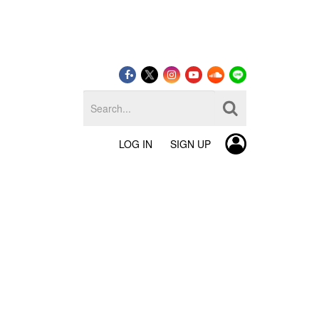
LOG IN
SIGN UP