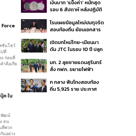
เงินบาท ‘แข็งค่า’ หนักสุด
สร้างสรรค์ ตรงไปตรงมา
รอบ 6 สัปดาห์ หลังปฏิบัติ
ย้ำต้องการให้เมียนมากลับ
การแทรกแซงเยนของ
สู่อาเซียน
โรมเผยข้อมูลใหม่ปมทุจริต
สหรัฐฯ-ญี่ปุ่น Standard
h Force
สอบท้องถิ่น ย้อนเอกสาร
Chartered เปิดเป้าสิ้นปีนี้
ประชุมปี 2567 พบชื่อ
จ่อแข็งต่อแตะ 32.50 บาท
เปิดบทใหม่ไทย-เมียนมา
อนุทิน จ่อสอบต่อเอี่ยว
ต่อดอลลาร์
ชั่นโชว์
ดัน JTC ในรอบ 10 ปี ปลุก
ตัดตอน ม.บูรพา หรือไม่
ปที่
‘เส้นเลือดใหญ่’ ค้า
ง ก่อนที่
มท. 2 ลุยชายแดนสุรินทร์
ชายแดน ท่าเรือน้ำลึก
คำลือเกีย
สั่ง กฟภ. ขยายไฟฟ้า
ทวาย
‘ปราสาทตาควาย–เนิน
ก กลาง ฟันโกงสอบท้อง
350’ เสริมความมั่นคง
ถิ่น 5,925 ราย ประกาศ
ชายแดน
บุ๊ค ใน
บัญชีใหม่ 7 ส.ค. ส่วน 97
ราย รอ ป.ป.ช. ขีดเส้นแล้ว
เสร็จ 31 ส.ค.
รพัฒน์
ัง-ธน
นที่พวก
กันอย่าง