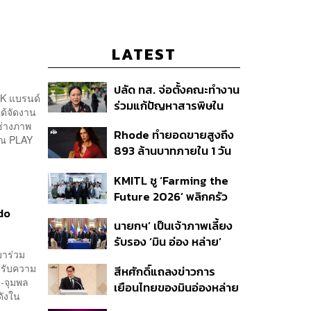
LATEST
ปลัด ทส. จ่อตั้งคณะทำงาน
K แบรนด์
ร่วมแก้ปัญหาสารพิษใน
ด้จัดงาน
แม่น้ำข้ามพรมแดนไทย-
ช่างภาพ
Rhode ทำยอดขายสูงถึง
เมียนมา เล็งเริ่มถกนัดแรก
 ณ PLAY
893 ล้านบาทภายใน 1 วัน
ส.ค.นี้
กับซัมเมอร์คอลเล็กชัน
KMITL ชู ‘Farming the
ล่าสุด
Future 2026’ พลิกครัว
โลก สู่เกษตร-อาหารยั่งยืน
do
นายกฯ’ เป็นเจ้าภาพเลี้ยง
ด้วย One Health
รับรอง ‘มิน อ่อง หล่าย’
มาร่วม
พร้อมเชิญบิ๊กธุรกิจไทย
้รับความ
สีหศักดิ์แถลงข่าวการ
ร่วมงาน
-จุมพล
เยือนไทยของมินอ่องหล่าย
ดังใน
ชี้หารือทวิภาคี ครอบคลุม