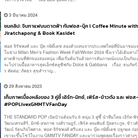
3 มีนาคม 2024
ชมคลิป: จิบกาแฟบนดาดฟ้า กับฟอส-บุ๊ค l Coffee Minute wit
Jiratchapong & Book Kasidet
ฟอส จิรัชพงศ์ และ บุ๊ค กษิดิ์เดช สองตัวแทนจากประเทศไทยที่บินมาชมแฟ
ในช่วง Milan Men’s Fashion Week Fall/Winter 2024 ซึ่งเราได้เดินทางไ
ดาดฟ้าบนที่พักของสองหนุ่ม เพื่อเริ่มต้นวันด้วยการสัมภาษณ์แบบเป็นกันเอ
จะไปร่วมมื้ออาหารสุดเอ็กซ์คลูซีฟกับ Dolce & Gabbana เรื่อง: ธนภัทร์ 
ร ตัดต่อ: ภัคธร สุขสำราญ...
29 สิงหาคม 2023
เก็บภาพเบื้องหลังของ 3 คู่ซี้ เอิร์ท-มิกซ์, เฟิร์ส-ข้าวตัง และ ฟอส-
#POPLivexGMMTVFanDay
THE STANDARD POP เปิดบ้านต้อนรับ 6 หนุ่ม 3 คู่ซี้ นำทีมโดย เอิร์ท-พิ
วัฒนเศรษสิริ, มิกซ์-สหภาพ วงศ์ราษฎร์, เฟิร์ส-คณพันธ์ ปุ้ยตระกูล, ข้าวต
วัฒน์ รัตนกิจไพศาล, ฟอส-จิรัชพงศ์ ศรีแสง และ บุ๊ค-กษิดิ์เดช ปลูกผล ก่อ
เขาจะขึ้นโชว์ในงาน GMMTV FANDAY และมาร่วมพูดคุยเรื่องราวต่างๆ 