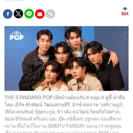
524
THE STANDARD POP เปิดบ้านต้อนรับ 6 หนุ่ม 3 คู่ซี้ นำทีม
โดย
เอิร์ท-พิรพัฒน์ วัฒนเศรษสิริ, มิกซ์-สหภาพ วงศ์ราษฎร์
,
เฟิร์ส
-คณพันธ์ ปุ้ยตระกูล,
ข้าวตัง
-ธนวัฒน์ รัตนกิจไพศาล
,
ฟอส
-จิรัชพงศ์ ศรีแสง และ
บุ๊ค
-กษิดิ์เดช ปลูกผล
ก่อนที่พวก
เขาจะขึ้นโชว์ในงาน GMMTV FANDAY และ
มาร่วมพูดคุย
เรื่องราวต่างๆ กันอย่างสนุกสนานผ่านรายการ
POP Live