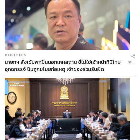
POLITICS
นายกฯ สั่งเข้มพกปืนนอกเคหสถาน ชี้ไม่ใช่เจ้าหน้าที่มีโทษ
...
อุกฉกรรจ์ ปืนถูกขโมยก่อเหตุ เจ้าของร่วมรับผิด