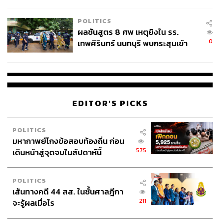
ชั่วคราว หลังเหตุใช้อาวุธปืนภายใน
โรงเรียนคลี่คลาย
POLITICS
ผลชันสูตร 8 ศพ เหตุยิงใน รร.
0
เทพศิรินทร์ นนทบุรี พบกระสุนเข้า
จุดสำคัญ ‘ศีรษะ-หน้าอก’ ครูถูกยิง
4 นัด จากระยะไกล
EDITOR'S PICKS
POLITICS
มหากาพย์โกงข้อสอบท้องถิ่น ก่อน
575
เดินหน้าสู่จุดจบในสัปดาห์นี้
POLITICS
เส้นทางคดี 44 สส. ในชั้นศาลฎีกา
211
จะรู้ผลเมื่อไร