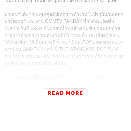
พวกเขาได้มาร่วมพูดคุยอัปเดตการทำงานในปัจจุบันกับเหล่า
พาร์ตเนอร์ และงาน GMMTV FANDAY ที่กำลังจะจัดขึ้น
ระหว่างวันที่ 22-24 กันยายนนี้กันอย่างเข้มข้น ก่อนปิดท้าย
รายการด้วยการร่วมเล่นเกมที่เรียกรอยยิ้มและเสียงหัวเราะ
ให้กับแฟนๆ ได้เป็นอย่างดี การมาเยือน
POP Live
ของหนุ่มๆ
จากบ้าน GMMTV ในครั้งนี้ THE STANDARD POP จึงได้
รวบรวมภาพโมเมนต์น่ารักๆ ระหว่างการถ่ายทำของพวกเขา
มาฝากแฟนๆ ทุกคนด้วยเช่นกัน
ติดตามชม
#POPLivex
GMMTVFanDay ย้อนหลังได้ทาง
YouTube และ Facebook ของ THE STANDARD POP
สามารถคลิกที่ลิงก์ด้านล่างนี้ และกด Subscribe เพื่อไม่ให้
READ MORE
พลาดคอนเทนต์ดีๆ จาก THE STANDARD POP:
https://ww
w.youtube.com/live/LHTlVIAA4yA?si=ZFtAU6_o3PxN5Ax
E