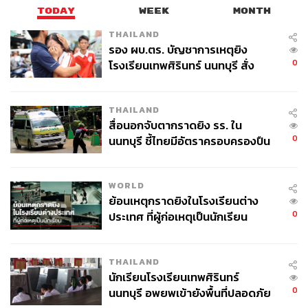
TODAY
WEEK
MONTH
THAILAND
รอง ผบ.ตร. บัญชาการเหตุยิง
0
โรงเรียนเทพศิรินทร์ นนทบุรี สั่ง
ค้นหา 2 รอบยืนยันไร้คนติดค้าง พบ
ศพปู่-ย่าที่บ้านพักผู้ก่อเหตุ
THAILAND
สื่อนอกจับตากราดยิง รร. ใน
0
นนทบุรี ชี้ไทยมีอัตราครอบครองปืน
สูงในระดับต้นของภูมิภาค
WORLD
ย้อนเหตุกราดยิงในโรงเรียนต่าง
0
ประเทศ ที่ผู้ก่อเหตุเป็นนักเรียน
THAILAND
นักเรียนโรงเรียนเทพศิรินทร์
0
นนทบุรี อพยพเข้ายังพื้นที่ปลอดภัย