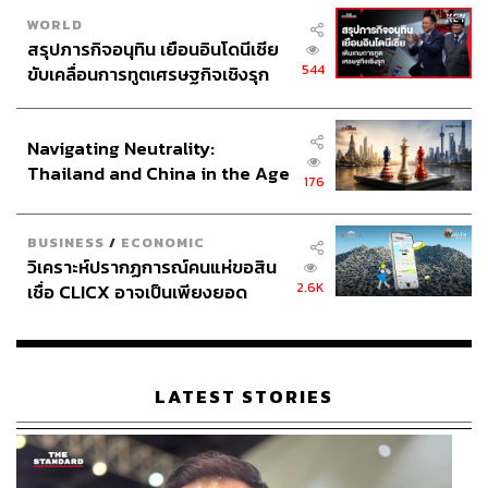
WORLD
สรุปภารกิจอนุทิน เยือนอินโดนีเซีย
544
ขับเคลื่อนการทูตเศรษฐกิจเชิงรุก
ประกาศหุ้นส่วนยุทธศาสตร์ไทย –
อินโดนีเซีย
Navigating Neutrality:
Thailand and China in the Age
176
of a New Global Order
BUSINESS
/
ECONOMIC
วิเคราะห์ปรากฏการณ์คนแห่ขอสิน
2.6K
เชื่อ CLICX อาจเป็นเพียงยอด
ภูเขาน้ำแข็ง ของปัญหาหนี้ครัว
เรือนไทยที่ถูกซุกไว้
LATEST STORIES