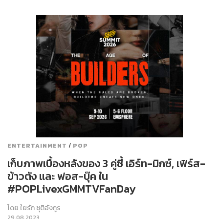
/
ENTERTAINMENT
POP
เก็บภาพเบื้องหลังของ 3 คู่ซี้ เอิร์ท-มิกซ์, เฟิร์ส-
ข้าวตัง และ ฟอส-บุ๊ค ใน
#POPLivexGMMTVFanDay
โดย
ใยรัก ชุติอังกูร
29.08.2023