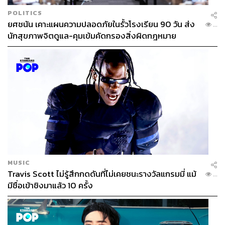
POLITICS
ยศชนัน เคาะแผนความปลอดภัยในรั้วโรงเรียน 90 วัน ส่ง
...
นักสุขภาพจิตดูแล-คุมเข้มคัดกรองสิ่งผิดกฎหมาย
MUSIC
Travis Scott ไม่รู้สึกกดดันที่ไม่เคยชนะรางวัลแกรมมี่ แม้
...
มีชื่อเข้าชิงมาแล้ว 10 ครั้ง