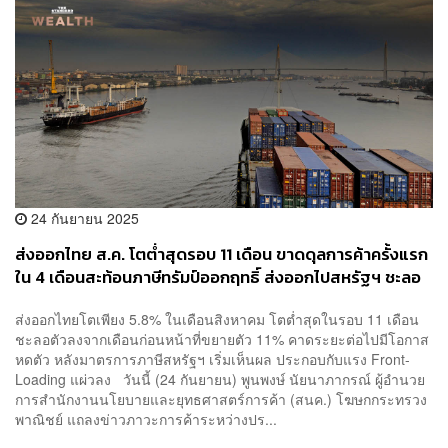
24 กันยายน 2025
ส่งออกไทย ส.ค. โตต่ำสุดรอบ 11 เดือน ขาดดุลการค้าครั้งแรก
ใน 4 เดือนสะท้อนภาษีทรัมป์ออกฤทธิ์ ส่งออกไปสหรัฐฯ ชะลอ
ส่งออกไทยโตเพียง 5.8% ในเดือนสิงหาคม โตต่ำสุดในรอบ 11 เดือน
ชะลอตัวลงจากเดือนก่อนหน้าที่ขยายตัว 11% คาดระยะต่อไปมีโอกาส
หดตัว หลังมาตรการภาษีสหรัฐฯ เริ่มเห็นผล ประกอบกับแรง Front-
Loading แผ่วลง วันนี้ (24 กันยายน) พูนพงษ์ นัยนาภากรณ์ ผู้อำนวย
การสำนักงานนโยบายและยุทธศาสตร์การค้า (สนค.) โฆษกกระทรวง
พาณิชย์ แถลงข่าวภาวะการค้าระหว่างปร...