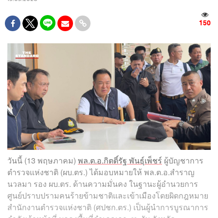
150
วันนี้ (13 พฤษภาคม)
พล.ต.อ.กิตติ์รัฐ พันธุ์เพ็ชร์
ผู้บัญชาการ
ตำรวจแห่งชาติ (ผบ.ตร.) ได้มอบหมายให้ พล.ต.อ.สำราญ
นวลมา รอง ผบ.ตร. ด้านความมั่นคง ในฐานะผู้อำนวยการ
ศูนย์ปราบปรามคนร้ายข้ามชาติและเข้าเมืองโดยผิดกฎหมาย
สำนักงานตำรวจแห่งชาติ (ศปชก.ตร.) เป็นผู้นำการบูรณาการ