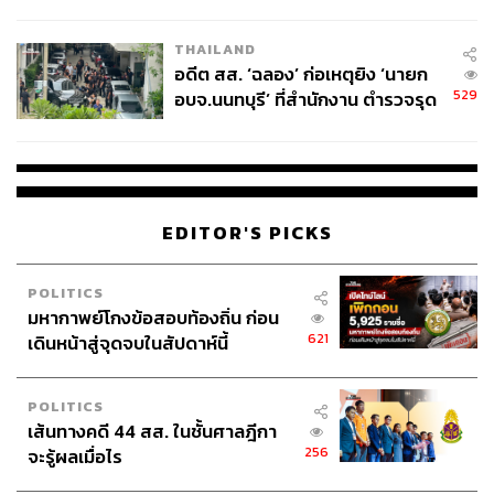
ผู้ใช้ถอดเปลี่ยนแบตเองได้ ก่อนกฎ
EU บังคับปีหน้า
THAILAND
อดีต สส. ‘ฉลอง’ ก่อเหตุยิง ‘นายก
529
อบจ.นนทบุรี’ ที่สำนักงาน ตำรวจรุด
ลงพื้นที่
EDITOR'S PICKS
POLITICS
มหากาพย์โกงข้อสอบท้องถิ่น ก่อน
621
เดินหน้าสู่จุดจบในสัปดาห์นี้
POLITICS
เส้นทางคดี 44 สส. ในชั้นศาลฎีกา
256
จะรู้ผลเมื่อไร