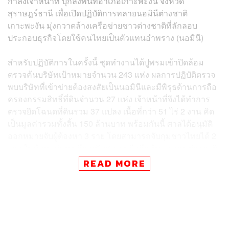
กำลังเจ้าหน้าที่ บุกลงพื้นที่อำเภอเกาะพะงัน จังหวัด
สุราษฎร์ธานี เพื่อเปิดปฏิบัติการทลายนอมินีต่างชาติ
เกาะพะงัน มุ่งกวาดล้างเครือข่ายชาวต่างชาติที่ลักลอบ
ประกอบธุรกิจโดยใช้คนไทยเป็นตัวแทนอำพราง (นอมินี)
สำหรับปฏิบัติการในครั้งนี้ ชุดทำงานได้ปูพรมเข้าปิดล้อม
ตรวจค้นบริษัทเป้าหมายจำนวน 243 แห่ง ผลการปฏิบัติตรวจ
พบบริษัทที่เข้าข่ายต้องสงสัยเป็นนอมินีและมีพิรุธด้านการถือ
ครองกรรมสิทธิ์ที่ดินจำนวน 27 แห่ง เจ้าหน้าที่จึงได้ทำการ
ตรวจยึดโฉนดที่ดินรวม 37 แปลง เนื้อที่กว่า 51 ไร่ 2 งาน คิด
เป็นมูลค่ารวมทั้งสิ้น 150 ล้านบาท พร้อมกันนี้ ศาลได้อนุมัติ
ออกหมายจับผู้ต้องหา 3 ราย โดยสามารถจับกุมชาวไทยได้ 2
ราย ในข้อหาช่วยเหลือ สนับสนุน หรือถือหุ้นแทนคนต่างชาติ
ขณะที่ผู้ต้องหาชาวต่างชาติอีก 1 รายอยู่ระหว่างการหลบหนี
READ MORE
จากการตรวจสอบข้อมูลเชิงลึกของชุดปฏิบัติการ พบว่ามีการ
จดทะเบียนนิติบุคคลบนเกาะพะงันทั้งสิ้น 3,754 ราย โดยมี
ชาวต่างชาติร่วมถือหุ้นถึง 2,381 ราย ซึ่งเจ้าหน้าที่จะมุ่งเน้น
การตรวจสอบกลุ่มต้องสงสัยที่มีพฤติการณ์เข้าข่ายนอมินี