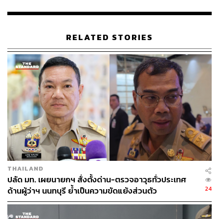
กระทรวงมหาดไทย ที่กำชับให้จัดการปัญหาความมั่นคงและ
ทุนต่างชาติอย่างเด็ดขาด
RELATED STORIES
ในตอนท้าย พล.ต.อ.สำราญ ได้มอบหมายให้ ตำรวจภูธรภาค
8 ตั้งคณะพนักงานสืบสวนสอบสวน รวบรวมพยานหลักฐาน
จากการตรวจค้นจับกุมในครั้งนี้ โดยบูรณาการการทำงาน
ร่วมกับตำรวจภูธรจังหวัดสุราษฎร์ธานี และ สภ.เกาะพะงัน
เพื่อรวบรวมผลการดำเนินคดีที่มีการกล่าวโทษทั้งหมด โดย
เฉพาะอย่างยิ่งหากสืบสวนพบว่ามี เจ้าหน้าที่รัฐเข้าไปมีส่วน
เกี่ยวข้องหรือรู้เห็นเป็นใจ ให้ดำเนินการรวบรวมข้อมูลเพื่อ
รายงานตรงต่อผู้บัญชาการตำรวจแห่งชาติและนายก
รัฐมนตรี เพื่อพิจารณาลงโทษตามกฎหมายขั้นเด็ดขาดต่อไป
TAGS:
พูนพงษ์ นัยนาภากรณ์
นอมินี
กิตติ์รัฐ พันธุ์เพ็ชร์
เกาะพะงัน
นายกรัฐมนตรี
สุราษฎร์ธานี
THAILAND
สำนักงานตำรวจแห่งชาติ
อนุทิน ชาญวีรกูล
ปลัด มท. เผยนายกฯ สั่งตั้งด่าน-ตรวจอาวุธทั่วประเทศ
กรมพัฒนาธุรกิจการค้า
สำราญ นวลมา
24
ด้านผู้ว่าฯ นนทบุรี ย้ำเป็นความขัดแย้งส่วนตัว