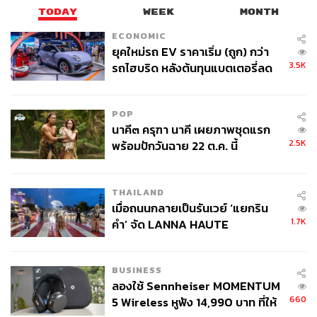
TODAY
WEEK
MONTH
ECONOMIC
ยุคใหม่รถ EV ราคาเริ่ม (ถูก) กว่า
3.5K
รถไฮบริด หลังต้นทุนแบตเตอรี่ลด
ลง - จีนแห่บุกตลาดเกิดใหม่
POP
นาคี๓ ครุฑา นาคี เผยภาพชุดแรก
2.5K
พร้อมปักวันฉาย 22 ต.ค. นี้
THAILAND
เมื่อถนนกลายเป็นรันเวย์ ‘แยกริน
1.7K
คำ’ จัด LANNA HAUTE
COUTURE กลางสายฝน
BUSINESS
ลองใช้ Sennheiser MOMENTUM
660
5 Wireless หูฟัง 14,990 บาท ที่ให้