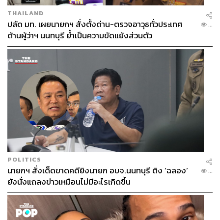
THAILAND
ปลัด มท. เผยนายกฯ สั่งตั้งด่าน-ตรวจอาวุธทั่วประเทศ
...
ด้านผู้ว่าฯ นนทบุรี ย้ำเป็นความขัดแย้งส่วนตัว
POLITICS
นายกฯ สั่งเด็ดขาดคดียิงนายก อบจ.นนทบุรี ติง ‘ฉลอง’
...
ยังนั่งแถลงข่าวเหมือนไม่มีอะไรเกิดขึ้น