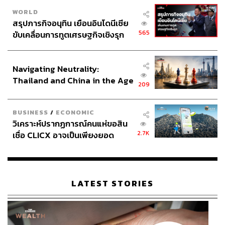
WORLD
สรุปภารกิจอนุทิน เยือนอินโดนีเซีย
565
ขับเคลื่อนการทูตเศรษฐกิจเชิงรุก
ประกาศหุ้นส่วนยุทธศาสตร์ไทย –
อินโดนีเซีย
Navigating Neutrality:
Thailand and China in the Age
209
of a New Global Order
BUSINESS
/
ECONOMIC
วิเคราะห์ปรากฏการณ์คนแห่ขอสิน
2.7K
เชื่อ CLICX อาจเป็นเพียงยอด
ภูเขาน้ำแข็ง ของปัญหาหนี้ครัว
เรือนไทยที่ถูกซุกไว้
LATEST STORIES