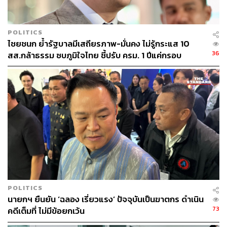
POLITICS
ไชยชนก ย้ำรัฐบาลมีเสถียรภาพ-มั่นคง ไม่รู้กระแส 10
36
สส.กล้าธรรม ซบภูมิใจไทย ชี้ปรับ ครม. 1 ปีแค่กรอบ
ประเมิน โยนนายกฯ ตัดสินใจ
POLITICS
นายกฯ ยืนยัน ‘ฉลอง เรี่ยวแรง’ ปัจจุบันเป็นฆาตกร ดำเนิน
73
คดีเต็มที่ ไม่มีข้อยกเว้น