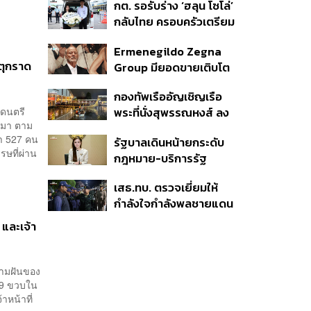
กต. รอรับร่าง ‘ฮลุน โซโล่’
Self-Commitment ที่น่า
กลับไทย ครอบครัวเตรียม
ลอง
ชันสูตรสาเหตุการเสียชีวิต
Ermenegildo Zegna
ตุกราด
Group มียอดขายเติบโต
ขึ้น 10.3% ในไตรมาสที่ 2
กองทัพเรืออัญเชิญเรือ
ของปีนี้
ลดนตรี
พระที่นั่งสุพรรณหงส์ ลง
านมา ตาม
น้ำซ้อมฝีพายเตรียมขบวน
ว่า 527 คน
รัฐบาลเดินหน้ายกระดับ
พยุหยาตราทางชลมารค ปี
รษที่ผ่าน
กฎหมาย-บริการรัฐ
2569
คุ้มครองสิทธิผู้มีความ
เสธ.ทบ. ตรวจเยี่ยมให้
หลากหลายทางเพศ ดัน
กำลังใจกำลังพลชายแดน
ความเท่าเทียมตั้งแต่
ใต้ ย้ำไม่ประมาท เดินหน้า
หลักสูตรในห้องเรียนถึงที่
 และเจ้า
รักษาความสงบ-สร้าง
ทำงาน
สันติสุข
วามฝันของ
 9 ขวบใน
าหน้าที่