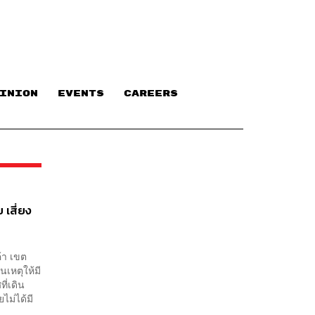
INION
EVENTS
CAREERS
 เสี่ยง
้า เขต
นเหตุให้มี
ี่เดิน
ไม่ได้มี