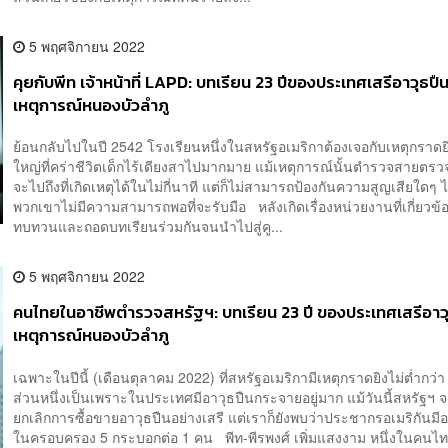
5 พฤศจิกายน 2022
คุยกับพีท เจ้าหน้าที่ LAPD: บทเรียน 23 ปีของประเทศเสรีอาวุธปืน
เหตุการณ์หนองบัวลำภู
ย้อนกลับไปในปี 2542 โรงเรียนหนึ่งในสหรัฐอเมริกาต้องเจอกับเหตุกราดยิ
ใหญ่ที่คร่าชีวิตเด็กไร้เดียงสาไปมากมาย แม้เหตุการณ์นั้นตำรวจสายตรวจใ
จะไปถึงที่เกิดเหตุได้ในไม่กี่นาที แต่ก็ไม่สามารถป้องกันความสูญเสียใดๆ 
พวกเขาไม่มีความสามารถพอที่จะรับมือ หลังเกิดเรื่องหน่วยงานที่เกี่ยวข้อ
ทบทวนและถอดบทเรียนร่วมกันจนนำไปสู่คู...
5 พฤศจิกายน 2022
คนไทยในอาชีพตำรวจสหรัฐฯ: บทเรียน 23 ปี ของประเทศเสรีอาวุ
เหตุการณ์หนองบัวลำภู
เฉพาะในปีนี้ (เดือนตุลาคม 2022) ที่สหรัฐอเมริกามีเหตุกราดยิงไม่ต่ำกว่า
ส่วนหนึ่งเป็นเพราะในประเทศมีอาวุธปืนกระจายอยู่มาก แม้วันนี้สหรัฐฯ
ยกเลิกการซื้อขายอาวุธปืนอย่างเสรี แต่เราก็ยังพบว่าประชากรอเมริกันมีอ
ในครอบครอง 5 กระบอกต่อ 1 คน พีท-พีรพงศ์ เพิ่มแสงงาม หนึ่งในคนไทยท