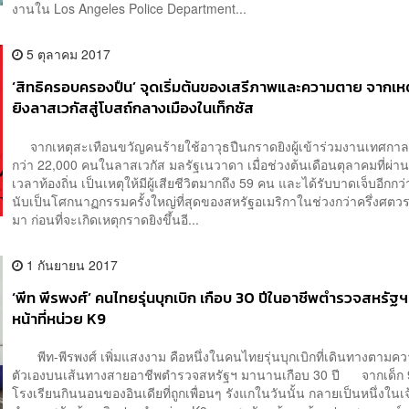
งานใน Los Angeles Police Department...
5 ตุลาคม 2017
‘สิทธิครอบครองปืน’ จุดเริ่มต้นของเสรีภาพและความตาย จากเห
ยิงลาสเวกัสสู่โบสถ์กลางเมืองในเท็กซัส
จากเหตุสะเทือนขวัญคนร้ายใช้อาวุธปืนกราดยิงผู้เข้าร่วมงานเทศกา
กว่า 22,000 คนในลาสเวกัส มลรัฐเนวาดา เมื่อช่วงต้นเดือนตุลาคมที่ผ่
เวลาท้องถิ่น เป็นเหตุให้มีผู้เสียชีวิตมากถึง 59 คน และได้รับบาดเจ็บอีกก
นับเป็นโศกนาฏกรรมครั้งใหญ่ที่สุดของสหรัฐอเมริกาในช่วงกว่าครึ่งศตวร
มา ก่อนที่จะเกิดเหตุกราดยิงขึ้นอี...
1 กันยายน 2017
‘พีท พีรพงศ์’ คนไทยรุ่นบุกเบิก เกือบ 30 ปีในอาชีพตำรวจสหรัฐฯ
หน้าที่หน่วย K9
พีท-พีรพงศ์ เพิ่มแสงงาม คือหนึ่งในคนไทยรุ่นบุกเบิกที่เดินทางตามค
ตัวเองบนเส้นทางสายอาชีพตำรวจสหรัฐฯ มานานเกือบ 30 ปี จากเด็ก
โรงเรียนกินนอนของอินเดียที่ถูกเพื่อนๆ รังแกในวันนั้น กลายเป็นหนึ่งในเจ้