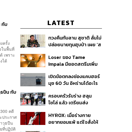
LATEST
 กับ
ทวงคืนทับลาน สุชาติ ลั่นไม่
งครั้ง
ปล่อยนายทุนฮุบป่า เผย ‘ส
นพื้นที่
ตาร์เวลล์’ รื้อถอนเองคืบ
ได้ เพราะ
Loser ของ Tame
40% เตือนผู้ฝ่าฝืนเจอขั้น
งได้
Impala มียอดสตรีมเพิ่ม
เด็ดขาด
ขึ้น 456% หลังถูกใช้
เปิดข้อตกลงช่องแคบฮอร์
ประกอบ Spider-Man
มุซ 60 วัน อิหร่านได้อะไร
ทำไมสหรัฐฯ ถึงยอม
ธปืน กับ
ครอบครัวรับร่าง ฮลุน
โซโล่ แล้ว เตรียมส่ง
ชันสูตรหาสาเหตุการเสีย
 300 คดี
HYROX: เมื่อร่างกาย
ชีวิต
 จะประกาศ
อยากยอมแพ้ แต่ใจสั่งให้
าวุธปืน
ไปต่อ นี่คือบททดสอบ
ี่ปฏิบัติ