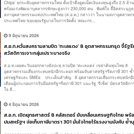
Chips’ ยกระดับอุตสาหกรรมใหม่ ตั้งเป้าดึงดูดเม็ดเงินลงทุนสูงถึง 2.5 ล้
พร้อมเร่งพัฒนาบุคลากรทักษะสูงกว่า 230,000 คน พิมพ์ใจ ลี้อิสสระนุก
สภาอุตสาหกรรมแห่งประเทศไทย (ส.อ.ท.) กล่าวว่า ในนามสภาอุตสาหก
ประเทศไทย ขอบคุณรัฐบาลในการจัดตั้ง ‘คณะกร...
9 มิถุนายน 2026
ส.อ.ท.หวั่นสงครามลามปิด ‘ทะเลแดง’ 8 อุตสาหกรรมทรุด จี้รัฐรี
สวัสดิการเจาะกลุ่มเปราะบางจริง
ส.อ.ท.เผยตะวันออกกลางยังปะทุ ลามปิด ‘ทะเลแดง’ เขย่าต้นทุนไทย 8
อุตสาหกรรมเสี่ยงกระทบหนักอีกระลอก พร้อมจับตาสหรัฐฯรีดภาษี 301 ซ้ำ
เศรษฐกิจและ SMEs ประเด็นสำคัญ 8 อุตสาหกรรมเสี่ยงกระทบหนักอ
เตือนผู้ประกอบการรับมือสหรัฐฯรีดภาษี 301 แนะรัฐ ‘รีเซ็ต’ บัตรสวัสดิ
ใจ ลี...
4 มิถุนายน 2026
ส.อ.ท. เปิดยุทธศาสตร์ 8 คลัสเตอร์ ขับเคลื่อนเศรษฐกิจไทย พร
ปมสหรัฐฯ จ่อเก็บภาษีมาตรา 301 มั่นใจไทยไร้แรงงานบังคับ ย้ำ
‘Made in Thailand’ ตั้งเป้า 2 แสนล้าน