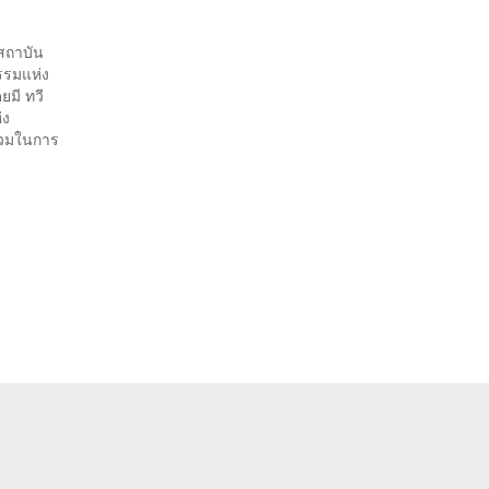
รสถาบัน
รรมแห่ง
ยมี ทวี
่ง
่วมในการ