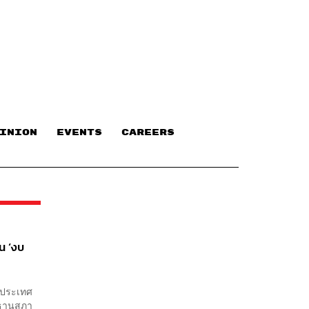
INION
EVENTS
CAREERS
็น ‘งบ
พประเทศ
ระธานสภา