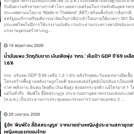
สภาอุตสาหกรรมแห่งประเทศไทย (ส.อ.ท.) แถลงทิศทางเศรษฐกิจและมา
รับมือความท้าทายทางการค้าโลก เผยความพร้อมในการผลักดันอุตสาห
ประเทศผ่านนโยบาย ‘Made in Thailand’ (MIT) พร้อมตั้งรับข่าวลือกรณี
สหรัฐอเมริกาเตรียมพิจารณาจัดเก็บภาษีนำเข้าใหม่ภายใต้มาตรา 301 ยื
ประเทศไทยไม่มีการใช้แรงงานบังคับ เร่งประสานกระทรวงพาณิชย์และ
แรงงานอุดรอยรั่วทางกฎ...
19 พฤษภาคม 2026
น้ำมันแพง วัตถุดิบขาด เงินเฟ้อพุ่ง ‘กกร.’ หั่นเป้า GDP ปี’69 เหลื
1.6%
กกร. ปรับลด GDP ปี 69 เหลือ 1.2-1.6% หลังวิกฤตตะวันออกกลางยืดเยื้อ
โครงสร้างพื้นฐานพลังงานถูกโจมตี ช่องแคบฮอร์มุซยังไม่กลับมาเป็นปกติ
ราคาพลังงาน ต้นทุนวัตถุดิบ เงินเฟ้อสูง ส่งออกกระจุกตัว แม้ไตรมาส 1 
แต่ไม่ทั่วถึง พิมพ์ใจ ลี้อิสสระนุกูล ประธานสภาอุตสาหกรรมแห่งประเท
(ส.อ.ท.) เป็นประธานการประชุมคณะกรรมการร่วมภาคเอกชน 3 ...
29 เมษายน 2026
รู้จัก ‘พิมพ์ใจ ลี้อิสสระนุกูล’ จากนายช่างหญิงสู่ประธานสภาอุ
หญิงคนแรกของไทย