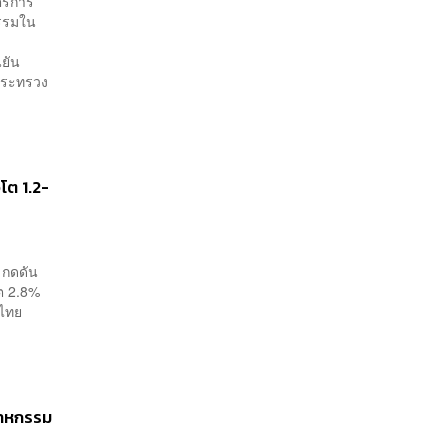
ตรการ
กรรมใน
นยัน
กระทรวง
อโต 1.2-
 กดดัน
โต 2.8%
ศไทย
ตสาหกรรม