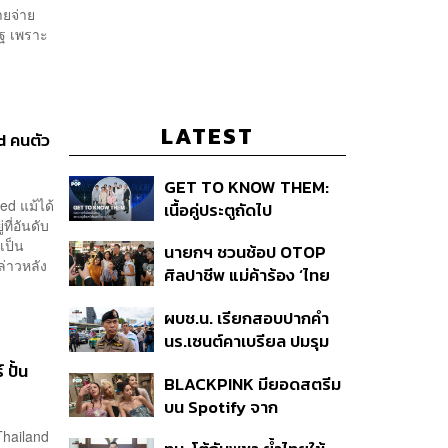
ายจ่าย
ฐ เพราะ
LATEST
d คนตัว
GET TO KNOW THEM:
ed แม้ได้
เนื้อคู่ประตูถัดไป
ี่อันดับ
เป็น
นายกฯ ชวนช้อป OTOP
่าวหลัง
ศิลปาชีพ แม่ค้าร้อง ‘ไทย
ช่วยไทย พลัส’ สุดยอด
ผบช.น. เรียกสอบปากคำ
ถามมีต่อไหม นายกฯ ตอบ
นร.เซนต์คาเบรียล ปมรุม
‘เดี๋ยวจะพยายาม’
ทำร้ายเพื่อน-ใช้ปืนขู่ สั่ง
 ปั้น
BLACKPINK มียอดสตรีม
ดำเนินคดีแล้ว
บน Spotify จาก
ประเทศไทยสูงถึง 536 ล้าน
Thailand