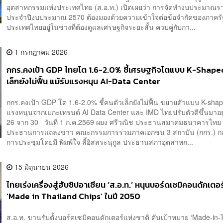
อุตสาหกรรมแห่งประเทศไทย (ส.อ.ท.) เปิดเผยว่า การจัดทำงบประมาณร
ประจำปีงบประมาณ 2570 ต้องมองด้วยความเข้าใจต่อข้อจำกัดของภาครั
ประเทศไทยอยู่ในช่วงที่ต้องดูแลเศรษฐกิจระยะสั้น ควบคู่กับกา...
1 กรกฎาคม 2026
กกร.คงเป้า GDP ไทยโต 1.6-2.0% ชี้เศรษฐกิจโตแบบ K-Shape
เล็กยังไม่ฟื้น แม้รับแรงหนุน AI-Data Center
กกร.คงเป้า GDP โต 1.6-2.0% ชี้คนตัวเล็กยังไม่ฟื้น ขยายตัวแบบ K-shap
แรงหนุนจากเมกะเทรนด์ AI Data Center และ IMD ไทยปรับตัวดีขึ้นมาอยู่ท
26 จาก 30 วันที่ 1 ก.ค.2569 ผยง ศรีวณิช ประธานสมาคมธนาคารไทย 
ประธานการแถลงข่าว คณะกรรมการร่วมภาคเอกชน 3 สถาบัน (กกร.) กล
การประชุมโดยมี พิมพ์ใจ ลี้อิสสระนุกูล ประธานสภาอุตสาหก...
15 มิถุนายน 2026
ไทยเร่งเครื่องสู่ฮับชิปอาเซียน ‘ส.อ.ท.’ หนุนบอร์ดเซมิคอนดักเตอร์
‘Made in Thailand Chips’ ในปี 2050
ส.อ.ท. ขานรับตั้งบอร์ดเซมิคอนดักเตอร์แห่งชาติ ดันเป้าหมาย ‘Made-in-