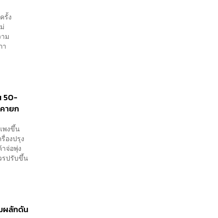
รั้ง
หม่
วาม
ภา
น 50-
ราคายก
พงขึ้น
ื่องปรุง
จ่อพุ่ง
รปรับขึ้น
มผลักดัน