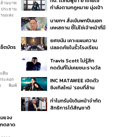
ทบ. โต้กัมพูชา ย้ำไทยใช้
ครั้ง ตลอด 10 ปีที่ผ่านมา
านล้านบาท
กำลังตามกฎหมาย มุ่งเป้า
ูล ประธาน
หมายทางทหาร ชี้ความเสีย
รรมแห่ง
นายกฯ สั่งเข้มพกปืนนอก
หายไทยไม่อาจลบด้วย
เคหสถาน ชี้ไม่ใช่เจ้าหน้าที่มี
ข้อมูลบิดเบือน
โทษอุกฉกรรจ์ ปืนถูกขโมย
ยศชนัน เคาะแผนความ
ก่อเหตุ เจ้าของร่วมรับผิด
เซ็ตบัตร
ปลอดภัยในรั้วโรงเรียน
90 วัน ส่งนักสุขภาพจิต
Travis Scott ไม่รู้สึก
ดูแล-คุมเข้มคัดกรองสิ่ง
กดดันที่ไม่เคยชนะรางวัล
ผิดกฎหมาย
เติม
แกรมมี่ แม้มีชื่อเข้าชิงมา
ีกระลอก
INC MATAWEE เปิดตัว
แล้ว 10 ครั้ง
การ พิมพ์
ซิงเกิลใหม่ ‘รอบที่ล้าน
(Loop)’ ที่ได้ เน PERSES
ทำไมทรัมป์เดินหน้าจำกัด
มาแสดงในมิวสิกวิดีโอ
สิทธิการได้สัญชาติ
อเมริกันโดยกำเนิดอีกครั้ง
้อมแจง
แม้ศาลสูงสุดเคยตัดสิน
บุกตลาด
คัดค้าน