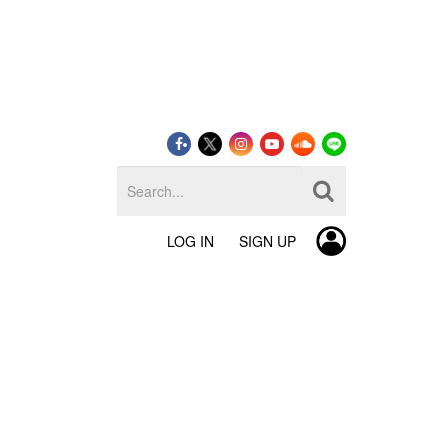
LOG IN
SIGN UP