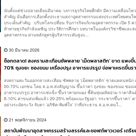
นับตั้งแต่ช่วงปลายเดือนมีนาคม วงการธุรกิจไทยคึกคัก มีความเคลื่อนไหวค
สำคัญ นั่นคือการเลือกตั้งประธานสภาอุตสาหกรรมแห่งประเทศไทยคนใ
ประเด็นสำคัญ บริบทโลกเปลี่ยน รับภารกิจแก้เกมอุตสาหกรรม เปิด 5 ค
ท้าทายธุรกิจกำลังเผชิญ ประวัติการศึกษา บทบาทในองค์กรวิชาชีพและส
อุตสาหกรรม ผ่านหลักสูตรผู้บริหารระดับสูงแ...
30 มีนาคม 2026
ช็อกตลาด! สงครามสะเทือนซัพพลาย ‘เม็ดพลาสติก’ ขาด แพงขึ้
70% ถุงขยะ ซองขนม เครื่องปรุง อาหารแปรรูป จ่อพาเหรดขึ้น
แผง
สงครามตะวันออกกลางสะเทือน ซัพพลาย ‘เม็ดพลาสติก’ ขาดแคลนหนัก แ
50-70% เอกชน โดย ส.อ.ท.ส่งสัญญาณ ขึ้นราคา ถุงขยะ ซองขนม ซองเคร
อาหารแปรรูป อาหารแช่แข็ง ขึ้นราคายกแผง ชี้ต้นทุนผลิตอ่วม ราคาสินค้า
8-10% ค่าขนส่งเพิ่มแล้ว 20-25% พร้อมแนะรัฐอย่า ‘กระชากขึ้นราคา’ คว
อย่างระมัดระวัง จับตา ‘อภิชิต-พิมพ์ใจ’ ว่าที่ประธาน ส.อ.ท.คนใ...
21 พฤศจิกายน 2024
สถาบันพัฒนาอุตสาหกรรมสร้างสรรค์และซอฟต์พาวเวอร์ เตรีย