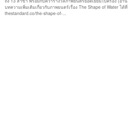
ถึง 13 สาขา พร้อมกับคว้ารางวัลภาพยนตร์ยอดเยี่ยมไปครอง (อ่าน
บทความเพิ่มเติมเกี่ยวกับภาพยนตร์เรื่อง The Shape of Water ได้ที่
thestandard.co/the-shape-of-...